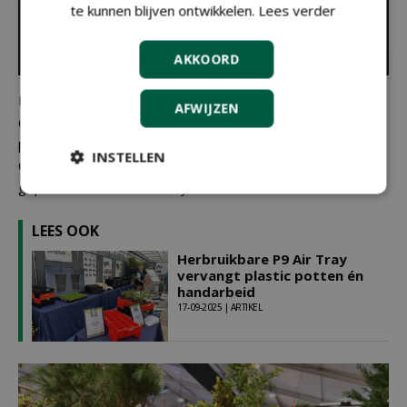
te kunnen blijven ontwikkelen.
Lees verder
AKKOORD
Rob Tolenaars van
TTS Total Transplant Solutions
ontving
AFWIJZEN
op de eerste beursdag de 'Jan van Dongenprijs', Dit is een
prijs voor de beste stand van toeleveranciers.
INSTELLEN
Op hun stand laten ze onder andere hun nieuwe en
gepatenteerde P9 Air Tray zien.
LEES OOK
Herbruikbare P9 Air Tray
vervangt plastic potten én
handarbeid
17-09-2025 | ARTIKEL