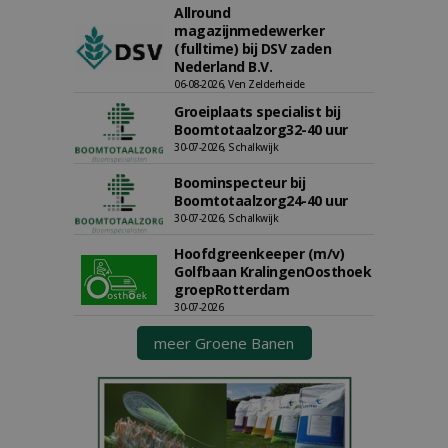
Allround
magazijnmedewerker
(fulltime) bij DSV zaden
Nederland B.V.
06-08-2026, Ven Zelderheide
Groeiplaats specialist bij
Boomtotaalzorg32-40 uur
30-07-2026, Schalkwijk
Boominspecteur bij
Boomtotaalzorg24-40 uur
30-07-2026, Schalkwijk
Hoofdgreenkeeper (m/v)
Golfbaan KralingenOosthoek
groepRotterdam
30-07-2026
meer Groene Banen