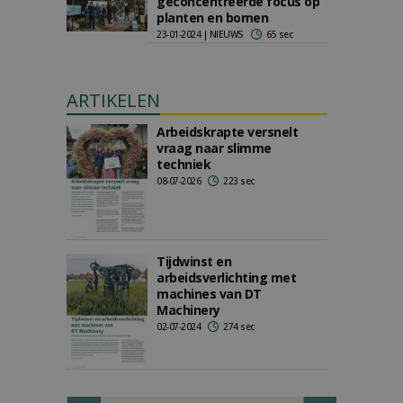
geconcentreerde focus op
planten en bomen
23-01-2024 | NIEUWS
65 sec
ARTIKELEN
Arbeidskrapte versnelt
vraag naar slimme
techniek
08-07-2026
223 sec
Tijdwinst en
arbeidsverlichting met
machines van DT
Machinery
02-07-2024
274 sec