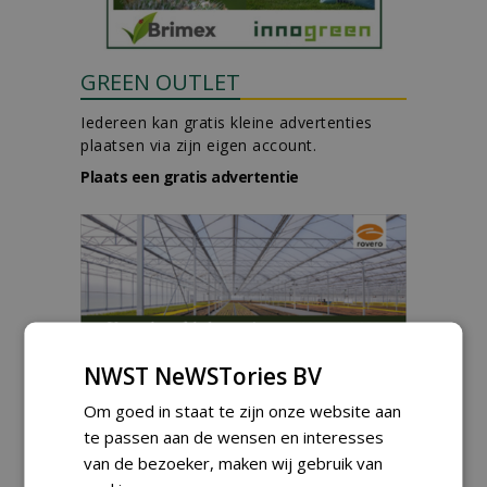
GREEN OUTLET
Iedereen kan gratis kleine advertenties
plaatsen via zijn eigen account.
Plaats een gratis advertentie
NWST NeWSTories BV
AGENDA
Om goed in staat te zijn onze website aan
Vakdag 'All About Annuals'
zet eenjarige planten
te passen aan de wensen en interesses
centraal in Appeltern
van de bezoeker, maken wij gebruik van
donderdag 27 augustus 2026