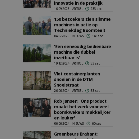
innovatie in de praktijk
16-09-2025 | ARTIKEL
233 sec
150 bezoekers zien slimme
machines in actie op
Techniekdag Boomteelt
04-07-2025 | NIEUWS
148 sec
'Een eenvoudig bedienbare
machine die dubbel
inzetbaar is'
19-12-2024 | ARTIKEL
53 sec
Vlot containerplanten
snoeien in de DTM
Snoeistraat
26-06-2024 | ARTIKEL
53 sec
Rob Jansen: 'Ons product
maakt het werk voor veel
boomkwekers makkelijker
en leuker'
06-06-2024 | NIEUWS
60 sec
Groenbeurs Brabant: