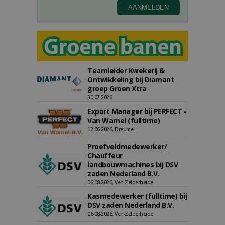
Teamleider Kwekerij &
Ontwikkeling bij Diamant
groep Groen Xtra
30-07-2026
Export Manager bij PERFECT -
Van Wamel (fulltime)
12-06-2026, Dreumel
Proefveldmedewerker/
Chauffeur
landbouwmachines bij DSV
zaden Nederland B.V.
06-08-2026, Ven-Zelderheide
Kasmedewerker (fulltime) bij
DSV zaden Nederland B.V.
06-08-2026, Ven-Zelderheide