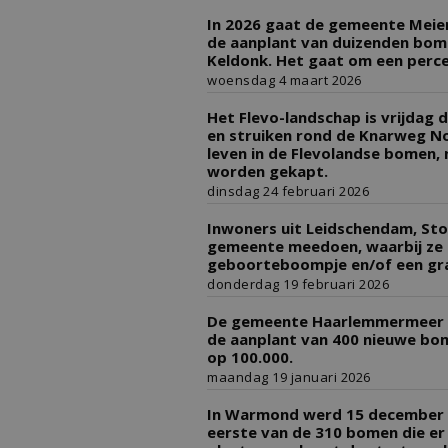
In 2026 gaat de gemeente Meier
de aanplant van duizenden bome
Keldonk. Het gaat om een perce
woensdag 4 maart 2026
Het Flevo-landschap is vrijdag
en struiken rond de Knarweg No
leven in de Flevolandse bomen,
worden gekapt.
dinsdag 24 februari 2026
Inwoners uit Leidschendam, St
gemeente meedoen, waarbij ze e
geboorteboompje en/of een grat
donderdag 19 februari 2026
De gemeente Haarlemmermeer ber
de aanplant van 400 nieuwe bo
op 100.000.
maandag 19 januari 2026
In Warmond werd 15 december e
eerste van de 310 bomen die e