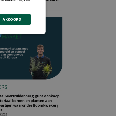
2026
vrijdag 9 oktober 2026
AKKOORD
ERS
e Geertruidenberg gunt aankoop
teriaal bomen en planten aan
partijen waaronder Boomkwekerij
t.
li 2026