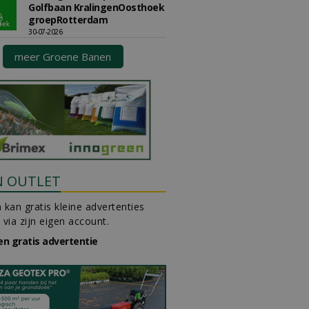
Golfbaan KralingenOosthoek
groepRotterdam
30-07-2026
meer Groene Banen
N OUTLET
 kan gratis kleine advertenties
 via zijn eigen account.
en gratis advertentie