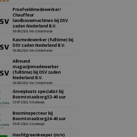
Proefveldmedewerker/
Chauffeur
landbouwmachines bij DSV
zaden Nederland B.V.
06-08-2026, Ven-Zelderheide
Kasmedewerker (fulltime) bij
DSV zaden Nederland B.V.
06-08-2026, Ven-Zelderheide
Allround
magazijnmedewerker
(fulltime) bij DSV zaden
Nederland B.V.
06-08-2026, Ven Zelderheide
Groeiplaats specialist bij
Boomtotaalzorg32-40 uur
30-07-2026, Schalkwijk
Boominspecteur bij
Boomtotaalzorg24-40 uur
30-07-2026, Schalkwijk
Hoofdgreenkeeper (m/v)