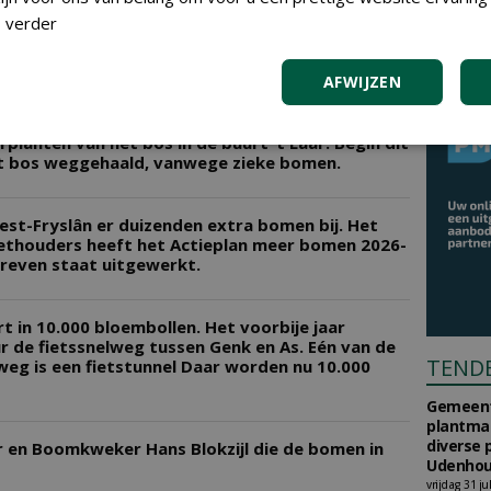
dt er 37.000 hectare bos bijgeplant tot 2030.
 verder
ft van de looptijd zit de aanplant op 10% van het
et, waardoor het planten is stilgevallen.
AFWIJZEN
ft de gemeente Den Helder bijna € 100.000
planten van het bos in de buurt ’t Laar. Begin dit
it bos weggehaald, vanwege zieke bomen.
est-Fryslân er duizenden extra bomen bij. Het
ethouders heeft het Actieplan meer bomen 2026-
treven staat uitgewerkt.
t in 10.000 bloembollen. Het voorbije jaar
r de fietssnelweg tussen Genk en As. Eén van de
TEND
weg is een fietstunnel Daar worden nu 10.000
Gemeent
plantma
diverse 
 en Boomkweker Hans Blokzijl die de bomen in
Udenhou
vrijdag 31 ju