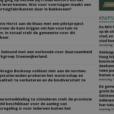
e leren kennen. Wat voor voertuigen maakt een
rtuigfabrikanten daar in Bakkeveen?
KNIPS
te Horst aan de Maas met een pilotproject
De NOS h
ernen de kans krijgen om hun voortuin te
op de si
. In totaal stelt de gemeente voor dit
stad, en
baar.
stad koe
donderdag 16
s beloond met een oorkonde voor duurzaamheid
Geslaagd
erkgroep Steenwijkerland.
Haag kri
boomcer
deelneme
twee jaa
kregio Boskoop voldoet niet aan de normen.
bomen o
egetatieranden proberen het waterschap en
iteit te verbeteren en de biodiversiteit te
woensdag 15
De gemee
gratis b
Geïnter
ontwikkeling te stimuleren stelt de provincie
indiene
ld beschikbaar voor de aanleg van
hun tuin,
regeling is voor iedereen buiten het
maandag 15 