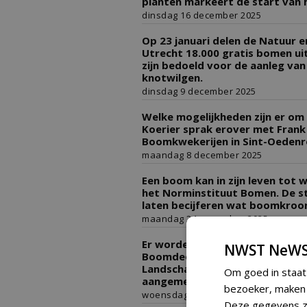
planten markeert de start van 
dinsdag 16 december 2025
Op 23 januari delen de Natuur 
Utrecht 18.000 gratis bomen ui
zijn bedoeld voor de aanleg van
knotwilgen.
dinsdag 9 december 2025
Welke mogelijkheden zijn er o
Koerier sprak erover met Frank 
Boomkwekerijen in Sint-Oedenr
maandag 8 december 2025
Een boom kan in zijn leven tot 
het Norminstituut Bomen. De s
laten becijferen wat boomkroon
maandag 24 november 2025
Er worden bijna 100.000 bomen e
NWST NeWS
Boomdeeldagen delen 20 gemee
Landschap Overijssel, bomen en 
Om goed in staat
aangemeld hebben.
bezoeker, maken w
woensdag 19 november 2025
Deze gegevens zi