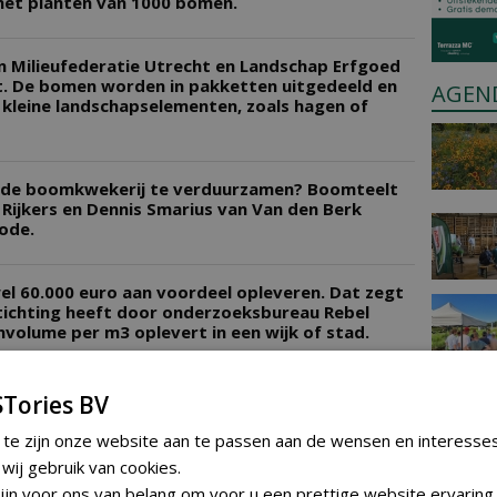
het planten van 1000 bomen.
en Milieufederatie Utrecht en Landschap Erfgoed
t. De bomen worden in pakketten uitgedeeld en
AGEN
 kleine landschapselementen, zoals hagen of
m de boomkwekerij te verduurzamen? Boomteelt
Rijkers en Dennis Smarius van Van den Berk
ode.
wel 60.000 euro aan voordeel opleveren. Dat zegt
tichting heeft door onderzoeksbureau Rebel
volume per m3 oplevert in een wijk of stad.
n heesters uitgedeeld in Overijssel. Tijdens de
Tories BV
nten, samen met Natuur voor Elkaar en
struiken uit aan inwoners die zich eerder
 te zijn onze website aan te passen aan de wensen en interesse
ij gebruik van cookies.
jn voor ons van belang om voor u een prettige website ervaring 