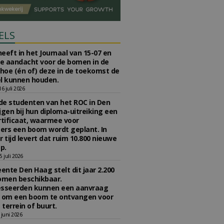
ELS
eeft in het Journaal van 15-07 en
te aandacht voor de bomen in de
 hoe (én of) deze in de toekomst de
l kunnen houden.
 juli 2026
e studenten van het ROC in Den
jgen bij hun diploma-uitreiking een
tificaat, waarmee voor
rs een boom wordt geplant. In
r tijd levert dat ruim 10.800 nieuwe
p.
 juli 2026
nte Den Haag stelt dit jaar 2.200
omen beschikbaar.
esseerden kunnen een aanvraag
n om een boom te ontvangen voor
 terrein of buurt.
juni 2026