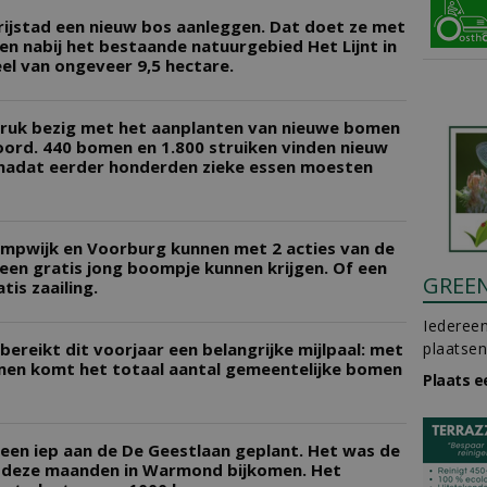
ijstad een nieuw bos aanleggen. Dat doet ze met
n nabij het bestaande natuurgebied Het Lijnt in
el van ongeveer 9,5 hectare.
 druk bezig met het aanplanten van nieuwe bomen
ord. 440 bomen en 1.800 struiken vinden nieuw
 nadat eerder honderden zieke essen moesten
ompwijk en Voorburg kunnen met 2 acties van de
en gratis jong boompje kunnen krijgen. Of een
GREE
is zaailing.
Iedereen
eikt dit voorjaar een belangrijke mijlpaal: met
plaatsen
men komt het totaal aantal gemeentelijke bomen
Plaats e
en iep aan de De Geestlaan geplant. Het was de
r deze maanden in Warmond bijkomen. Het