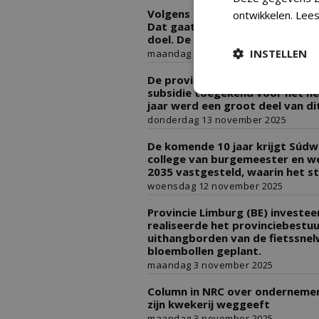
Volgens de Bossenstrategie wor
ontwikkelen.
Lees
Dat gaat niet lukken: op de hel
doel. De financiering is stopgez
INSTELLEN
maandag 17 november 2025
De provincie Noord-Holland hee
subsidie toegekend voor het her
jaar werd een groot deel van d
donderdag 13 november 2025
De komende 10 jaar krijgt Súdw
college van burgemeester en w
2035 vastgesteld, waarin het s
woensdag 12 november 2025
Provincie Limburg (BE) investeer
realiseerde het provinciebestuu
uithangborden van de fietssnel
bloembollen geplant.
maandag 3 november 2025
Column in NRC over ondernemer
zijn kwekerij weggeeft
maandag 3 november 2025