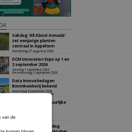
DA
Vakdag 'All About Annuals'
zet eenjarige planten
centraal in Appeltern
donderdag 27 augustus 2026
DCM Innovation Expo op 1 en
2 september 2026
dinsdag 1 september 2026
t/m woensdag 2 september 2026
Data Innovatiedagen
Boomkwekerij bekend
woensdag 9 september 2026
t/m vrijdag 18 september 2026
Kennismiddag: 'Natuurlijke
stappen naar meer
biodiversiteit'
s van de
maandag 28 september 2026
Landelijke Jongerendag
te kunnen blijven
Boomkwekerij op 9 oktober