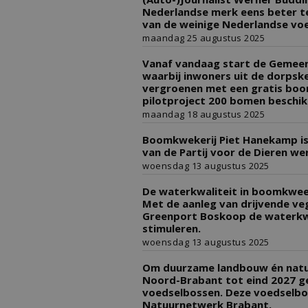
Nederlandse merk eens beter t
van de weinige Nederlandse voe
maandag 25 augustus 2025
Vanaf vandaag start de Gemeen
waarbij inwoners uit de dorpsk
vergroenen met een gratis boom
pilotproject 200 bomen beschik
maandag 18 augustus 2025
Boomkwekerij Piet Hanekamp i
van de Partij voor de Dieren w
woensdag 13 augustus 2025
De waterkwaliteit in boomkwee
Met de aanleg van drijvende v
Greenport Boskoop de waterkwal
stimuleren.
woensdag 13 augustus 2025
Om duurzame landbouw én natuur
Noord-Brabant tot eind 2027 ge
voedselbossen. Deze voedselbos
Natuurnetwerk Brabant.