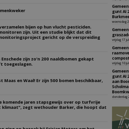
Gemeent
bomenkweker
gunt AI 
Burkmee
woensdag 29
erzamelen bijen op hun vlucht pesticiden.
Gemeent
itoren zijn. Uit een studie blijkt dat dit
graszade
onitoringsproject gericht op de verspreiding
vrijdag 17 ju
Gemeent
raamove
compost
n Enschede zijn zo'n 200 naaldbomen gekapt
ft toegeslagen.
vrijdag 10 ju
Gemeent
gunt AI 
 Maas en Waal! Er zijn 500 bomen beschikbaar,
aan Boom
Scholman
Boomkwe
donderdag 2
 komende jaren stapsgewijs over op turfvrije
t klimaat", zegt wethouder Barker, die hoopt dat
ng ging op bezoek bij Frisian Motors om het