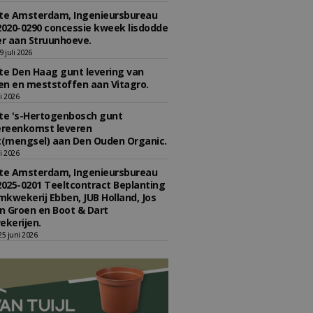
e Amsterdam, Ingenieursbureau
2020-0290 concessie kweek lisdodde
r aan Struunhoeve.
 juli 2026
e Den Haag gunt levering van
n en meststoffen aan Vitagro.
li 2026
e 's-Hertogenbosch gunt
reenkomst leveren
(mengsel) aan Den Ouden Organic.
li 2026
e Amsterdam, Ingenieursbureau
2025-0201 Teeltcontract Beplanting
kwekerij Ebben, JUB Holland, Jos
 Groen en Boot & Dart
kerijen.
5 juni 2026