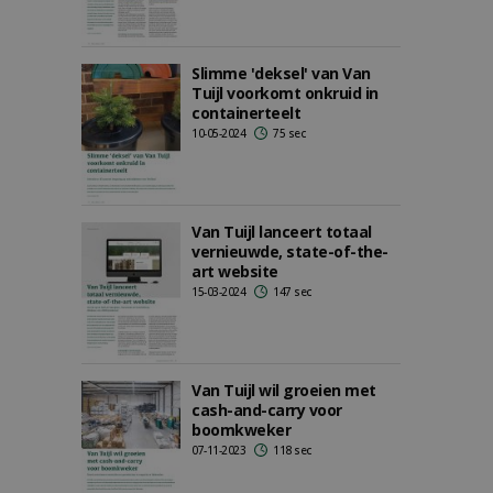
Slimme 'deksel' van Van
Tuijl voorkomt onkruid in
containerteelt
10-05-2024
75 sec
Van Tuijl lanceert totaal
vernieuwde, state-of-the-
art website
15-03-2024
147 sec
Van Tuijl wil groeien met
cash-and-carry voor
boomkweker
07-11-2023
118 sec