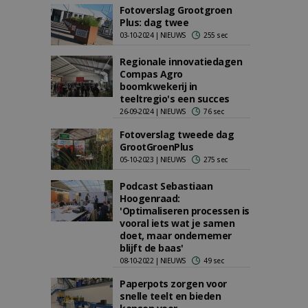
Fotoverslag Grootgroen
Plus: dag twee
03-10-2024 | NIEUWS
255 sec
Regionale innovatiedagen
Compas Agro
boomkwekerij in
teeltregio's een succes
26-09-2024 | NIEUWS
76 sec
Fotoverslag tweede dag
GrootGroenPlus
05-10-2023 | NIEUWS
275 sec
Podcast Sebastiaan
Hoogenraad:
'Optimaliseren processen is
vooral iets wat je samen
doet, maar ondernemer
blijft de baas'
08-10-2022 | NIEUWS
49 sec
Paperpots zorgen voor
snelle teelt en bieden