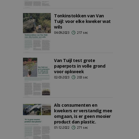
Tonkinstokken van Van
Tuijl: voor elke kweker wat
wils
04-09-2023
217 sec
Van Tuijl test grote
paperpots in volle grond
voor opkweek
02-03-2023
203 sec
Als consumenten en
kwekers er verstandig mee
omgaan, is er geen mooier
product dan plastic.
01-12-2022
271 sec