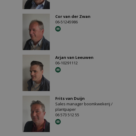
Cor van der Zwan
06-51245986
Arjan van Leeuwen
06-10291112
Frits van Duijn
Sales manager boomkwekerij /
plantpaper
06 573 512 55