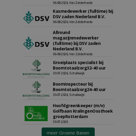
06-08-2026, Ven-Zelderheide
Kasmedewerker (fulltime) bij
DSV zaden Nederland B.V.
06-08-2026, Ven-Zelderheide
Allround
magazijnmedewerker
(fulltime) bij DSV zaden
Nederland B.V.
06-08-2026, Ven Zelderheide
Groeiplaats specialist bij
Boomtotaalzorg32-40 uur
30-07-2026, Schalkwijk
Boominspecteur bij
Boomtotaalzorg24-40 uur
30-07-2026, Schalkwijk
Hoofdgreenkeeper (m/v)
Golfbaan KralingenOosthoek
groepRotterdam
30-07-2026
meer Groene Banen