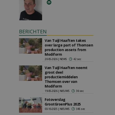
BERICHTEN
Van Tuijl Haaften takes
over large part of Thomsen
production assets from
Modiform
20-05-2026 | NEWS
42 sec
Van Tuijl Haaften neemt
groot deel
productiemiddelen
Thomsen over van
Modiform
19-05-2026 | NIEUWS
36 sec
Fotoverslag
GrootGroenPlus 2025
03-10-2025 | NIEUWS
345 sec