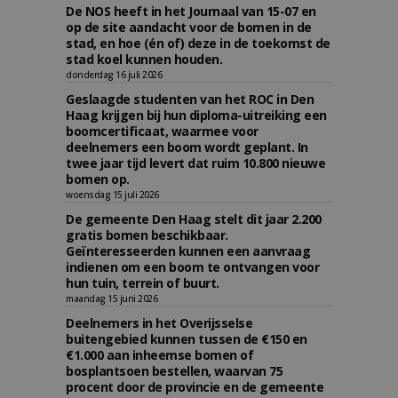
De NOS heeft in het Journaal van 15-07 en
op de site aandacht voor de bomen in de
stad, en hoe (én of) deze in de toekomst de
stad koel kunnen houden.
donderdag 16 juli 2026
Geslaagde studenten van het ROC in Den
Haag krijgen bij hun diploma-uitreiking een
boomcertificaat, waarmee voor
deelnemers een boom wordt geplant. In
twee jaar tijd levert dat ruim 10.800 nieuwe
bomen op.
woensdag 15 juli 2026
De gemeente Den Haag stelt dit jaar 2.200
gratis bomen beschikbaar.
Geïnteresseerden kunnen een aanvraag
indienen om een boom te ontvangen voor
hun tuin, terrein of buurt.
maandag 15 juni 2026
Deelnemers in het Overijsselse
buitengebied kunnen tussen de €150 en
€1.000 aan inheemse bomen of
bosplantsoen bestellen, waarvan 75
procent door de provincie en de gemeente