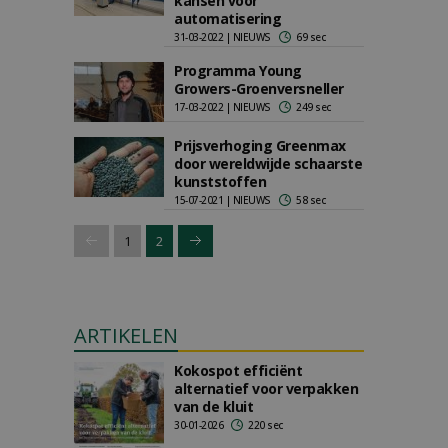
kansen voor
automatisering
31-03-2022 | NIEUWS
69 sec
Programma Young
Growers-Groenversneller
17-03-2022 | NIEUWS
249 sec
Prijsverhoging Greenmax
door wereldwijde schaarste
kunststoffen
15-07-2021 | NIEUWS
58 sec
1
2
ARTIKELEN
Kokospot efficiënt
alternatief voor verpakken
van de kluit
30-01-2026
220 sec