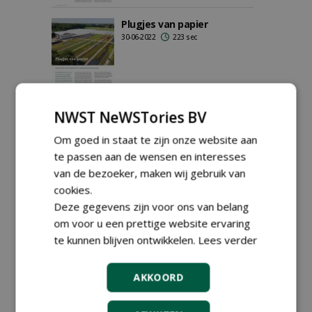
Plugjes van papier
30-06-2022
223 sec
NWST NeWSTories BV
Van Tuijl maakt opkweek
met medium paperpot nog
Om goed in staat te zijn onze website aan
aantrekkelijker
te passen aan de wensen en interesses
03-05-2022
219 sec
van de bezoeker, maken wij gebruik van
cookies.
Deze gegevens zijn voor ons van belang
om voor u een prettige website ervaring
Kartonnen trays, voor een
duurzamere toekomst in
te kunnen blijven ontwikkelen.
Lees verder
de kwekerij
05-01-2022
255 sec
AKKOORD