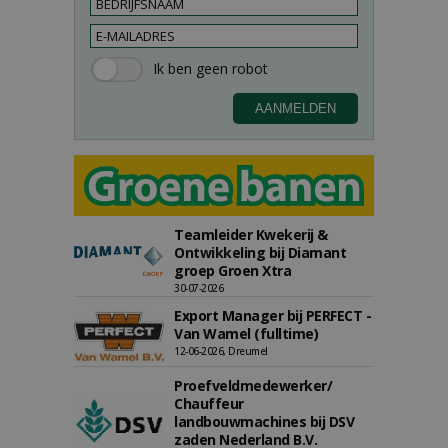
Teamleider Kwekerij &
Ontwikkeling bij Diamant
groep Groen Xtra
30-07-2026
Export Manager bij PERFECT -
Van Wamel (fulltime)
12-06-2026, Dreumel
Proefveldmedewerker/
Chauffeur
landbouwmachines bij DSV
zaden Nederland B.V.