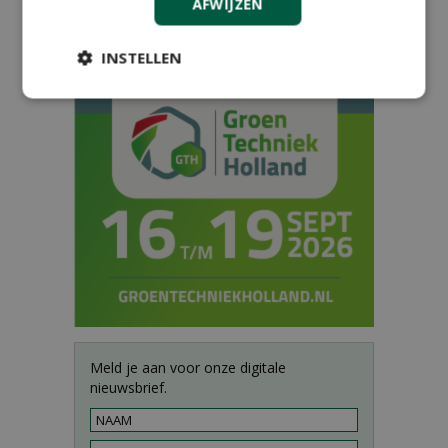
AFWIJZEN
1
2
INSTELLEN
Meld je aan voor onze digitale
nieuwsbrief.