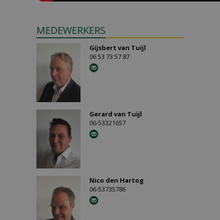
MEDEWERKERS
Gijsbert van Tuijl
06 53 73 57 87
Gerard van Tuijl
06-53321657
Nico den Hartog
06-53735786