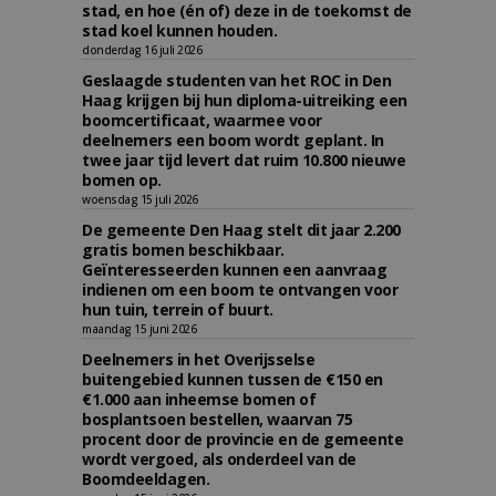
stad, en hoe (én of) deze in de toekomst de
stad koel kunnen houden.
donderdag 16 juli 2026
Geslaagde studenten van het ROC in Den
Haag krijgen bij hun diploma-uitreiking een
boomcertificaat, waarmee voor
deelnemers een boom wordt geplant. In
twee jaar tijd levert dat ruim 10.800 nieuwe
bomen op.
woensdag 15 juli 2026
De gemeente Den Haag stelt dit jaar 2.200
gratis bomen beschikbaar.
Geïnteresseerden kunnen een aanvraag
indienen om een boom te ontvangen voor
hun tuin, terrein of buurt.
maandag 15 juni 2026
Deelnemers in het Overijsselse
buitengebied kunnen tussen de €150 en
€1.000 aan inheemse bomen of
bosplantsoen bestellen, waarvan 75
procent door de provincie en de gemeente
wordt vergoed, als onderdeel van de
Boomdeeldagen.