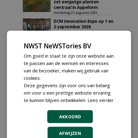
zet eenjarige planten
centraal in Appeltern
donderdag 27 augustus 2026
DCM Innovation Expo op 1 en
2 september 2026
dinsdag 1 september 2026
t/m woensdag 2 september 2026
Data Innovatiedagen
NWST NeWSTories BV
Boomkwekerij bekend
woensdag 9 september 2026
Om goed in staat te zijn onze website aan
t/m vrijdag 18 september 2026
te passen aan de wensen en interesses
Kennismiddag: 'Natuurlijke
van de bezoeker, maken wij gebruik van
stappen naar meer
biodiversiteit'
cookies.
maandag 28 september 2026
Deze gegevens zijn voor ons van belang
Landelijke Jongerendag
om voor u een prettige website ervaring
Boomkwekerij op 9 oktober
te kunnen blijven ontwikkelen.
Lees verder
2026
vrijdag 9 oktober 2026
AKKOORD
AFWIJZEN