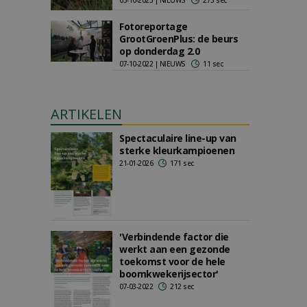
05-10-2023 | NIEUWS
275 sec
Fotoreportage
GrootGroenPlus: de beurs
op donderdag 2.0
07-10-2022 | NIEUWS
11 sec
ARTIKELEN
Spectaculaire line-up van
sterke kleurkampioenen
21-01-2026
171 sec
'Verbindende factor die
werkt aan een gezonde
toekomst voor de hele
boomkwekerijsector'
07-03-2022
212 sec