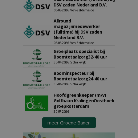
DSV zaden Nederland B.V.
06-08-2026, Ven-Zelderheide
Allround
magazijnmedewerker
(fulltime) bij DSV zaden
Nederland B.V.
06-08-2026, Ven Zelderheide
Groeiplaats specialist bij
Boomtotaalzorg32-40 uur
30-07-2026, Schalkwijk
Boominspecteur bij
Boomtotaalzorg24-40 uur
30-07-2026, Schalkwijk
Hoofdgreenkeeper (m/v)
Golfbaan KralingenOosthoek
groepRotterdam
30-07-2026
meer Groene Banen