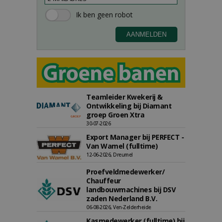
Teamleider Kwekerij &
Ontwikkeling bij Diamant
groep Groen Xtra
30-07-2026
Export Manager bij PERFECT -
Van Wamel (fulltime)
12-06-2026, Dreumel
Proefveldmedewerker/
Chauffeur
landbouwmachines bij DSV
zaden Nederland B.V.
06-08-2026, Ven-Zelderheide
Kasmedewerker (fulltime) bij