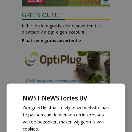
GREEN OUTLET
Iedereen kan gratis kleine advertenties
plaatsen via zijn eigen account.
Plaats een gratis advertentie
AGENDA
NWST NeWSTories BV
Vakdag 'All About Annuals'
Om goed in staat te zijn onze website aan
zet eenjarige planten
te passen aan de wensen en interesses
centraal in Appeltern
donderdag 27 augustus 2026
van de bezoeker, maken wij gebruik van
cookies.
DCM Innovation Expo op 1 en