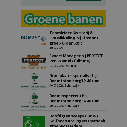
Teamleider Kwekerij &
Ontwikkeling bij Diamant
groep Groen Xtra
30-07-2026
Export Manager bij PERFECT -
Van Wamel (fulltime)
12-06-2026, Dreumel
Groeiplaats specialist bij
Boomtotaalzorg32-40 uur
30-07-2026, Schalkwijk
Boominspecteur bij
Boomtotaalzorg24-40 uur
30-07-2026, Schalkwijk
Hoofdgreenkeeper (m/v)
Golfbaan KralingenOosthoek
groepRotterdam