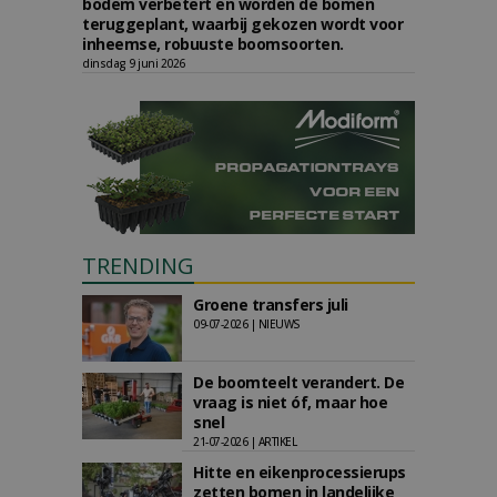
bodem verbetert en worden de bomen
teruggeplant, waarbij gekozen wordt voor
inheemse, robuuste boomsoorten.
dinsdag 9 juni 2026
TRENDING
Groene transfers juli
09-07-2026 | NIEUWS
De boomteelt verandert. De
vraag is niet óf, maar hoe
snel
21-07-2026 | ARTIKEL
Hitte en eikenprocessierups
zetten bomen in landelijke