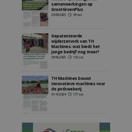
samenwerkingen op
GrootGroenPlus
29-09-2025
99 sec
Gepatenteerde
wijderzetvork van TH
Machines: wat biedt het
jonge bedrijf nog meer?
09-06-2025
133 sec
TH Machines bouwt
innovatieve machines voor
de potkwekerij
01-10-2024
177 sec