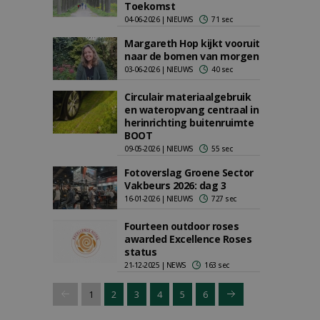
Toekomst
04-06-2026 | NIEUWS
71 sec
Margareth Hop kijkt vooruit
naar de bomen van morgen
03-06-2026 | NIEUWS
40 sec
Circulair materiaalgebruik
en wateropvang centraal in
herinrichting buitenruimte
BOOT
09-05-2026 | NIEUWS
55 sec
Fotoverslag Groene Sector
Vakbeurs 2026: dag 3
16-01-2026 | NIEUWS
727 sec
Fourteen outdoor roses
awarded Excellence Roses
status
21-12-2025 | NEWS
163 sec
1
2
3
4
5
6