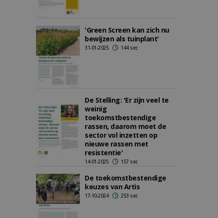
'Green Screen kan zich nu
bewijzen als tuinplant'
31-01-2025
144 sec
De Stelling: 'Er zijn veel te
weinig
toekomstbestendige
rassen, daarom moet de
sector vol inzetten op
nieuwe rassen met
resistentie'
14-01-2025
157 sec
De toekomstbestendige
keuzes van Artis
17-10-2024
253 sec