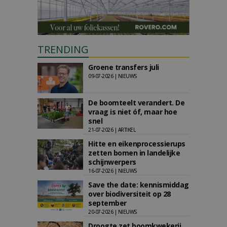
TRENDING
Groene transfers juli
09-07-2026 | NIEUWS
De boomteelt verandert. De
vraag is niet óf, maar hoe
snel
21-07-2026 | ARTIKEL
Hitte en eikenprocessierups
zetten bomen in landelijke
schijnwerpers
16-07-2026 | NIEUWS
Save the date: kennismiddag
over biodiversiteit op 28
september
20-07-2026 | NIEUWS
Droogte zet boomkwekerij