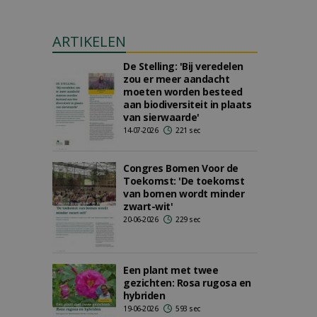
ARTIKELEN
De Stelling: 'Bij veredelen
zou er meer aandacht
moeten worden besteed
aan biodiversiteit in plaats
van sierwaarde'
14-07-2026
221 sec
Congres Bomen Voor de
Toekomst: 'De toekomst
van bomen wordt minder
zwart-wit'
20-06-2026
229 sec
Een plant met twee
gezichten: Rosa rugosa en
hybriden
19-06-2026
593 sec