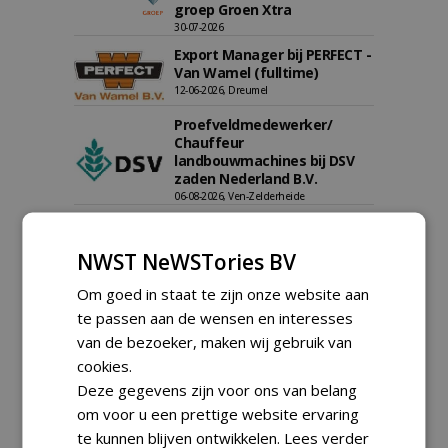
groep Groen Xtra
30-07-2026
Export Manager bij PERFECT -
Van Wamel (fulltime)
12-06-2026, Dreumel
Proefveldmedewerker/
Chauffeur
landbouwmachines bij DSV
zaden Nederland B.V.
06-08-2026, Ven-Zelderheide
Kasmedewerker (fulltime) bij
DSV zaden Nederland B.V.
NWST NeWSTories BV
06-08-2026, Ven-Zelderheide
Om goed in staat te zijn onze website aan
Allround
magazijnmedewerker
te passen aan de wensen en interesses
(fulltime) bij DSV zaden
van de bezoeker, maken wij gebruik van
Nederland B.V.
cookies.
06-08-2026, Ven Zelderheide
Deze gegevens zijn voor ons van belang
Groeiplaats specialist bij
Boomtotaalzorg32-40 uur
om voor u een prettige website ervaring
30-07-2026, Schalkwijk
te kunnen blijven ontwikkelen.
Lees verder