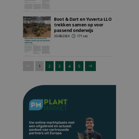
Boot & Dart en Yuverta LLO
trekken samen op voor
passend onderwijs
30-08-2024
171 sec
1
2
3
4
5