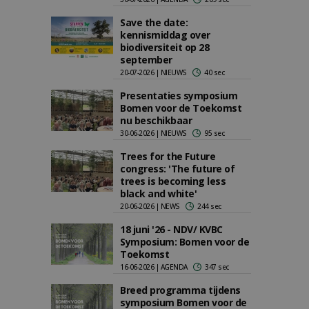
Save the date:
kennismiddag over
biodiversiteit op 28
september
20-07-2026 | NIEUWS
40 sec
Presentaties symposium
Bomen voor de Toekomst
nu beschikbaar
30-06-2026 | NIEUWS
95 sec
Trees for the Future
congress: 'The future of
trees is becoming less
black and white'
20-06-2026 | NEWS
244 sec
18 juni '26 - NDV/ KVBC
Symposium: Bomen voor de
Toekomst
16-06-2026 | AGENDA
347 sec
Breed programma tijdens
symposium Bomen voor de