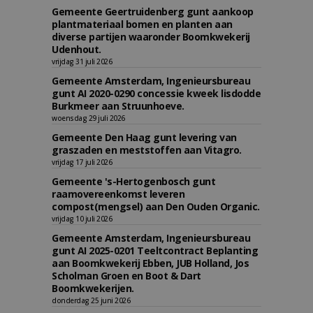
Gemeente Geertruidenberg gunt aankoop
plantmateriaal bomen en planten aan
diverse partijen waaronder Boomkwekerij
Udenhout.
vrijdag 31 juli 2026
Gemeente Amsterdam, Ingenieursbureau
gunt AI 2020-0290 concessie kweek lisdodde
Burkmeer aan Struunhoeve.
woensdag 29 juli 2026
Gemeente Den Haag gunt levering van
graszaden en meststoffen aan Vitagro.
vrijdag 17 juli 2026
Gemeente 's-Hertogenbosch gunt
raamovereenkomst leveren
compost(mengsel) aan Den Ouden Organic.
vrijdag 10 juli 2026
Gemeente Amsterdam, Ingenieursbureau
gunt AI 2025-0201 Teeltcontract Beplanting
aan Boomkwekerij Ebben, JUB Holland, Jos
Scholman Groen en Boot & Dart
Boomkwekerijen.
donderdag 25 juni 2026