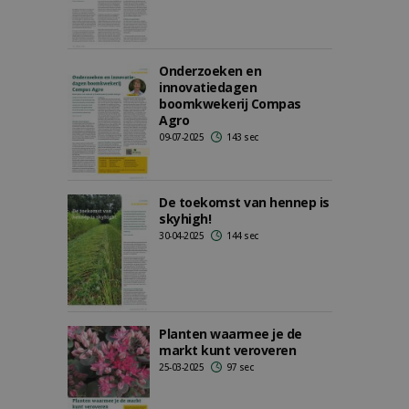
Onderzoeken en
innovatiedagen
boomkwekerij Compas
Agro
09-07-2025
143 sec
De toekomst van hennep is
skyhigh!
30-04-2025
144 sec
Planten waarmee je de
markt kunt veroveren
25-03-2025
97 sec