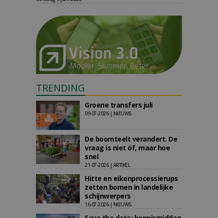
TRENDING
Groene transfers juli
09-07-2026 | NIEUWS
De boomteelt verandert. De
vraag is niet óf, maar hoe
snel
21-07-2026 | ARTIKEL
Hitte en eikenprocessierups
zetten bomen in landelijke
schijnwerpers
16-07-2026 | NIEUWS
Save the date: kennismiddag