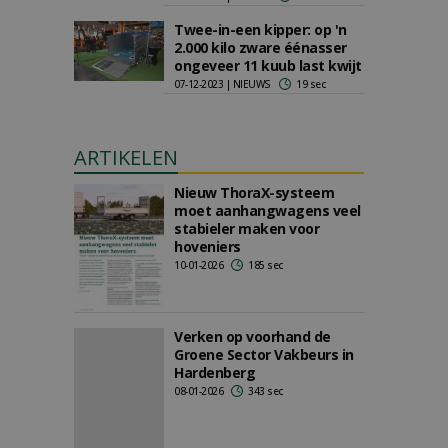
Twee-in-een kipper: op 'n
2.000 kilo zware éénasser
ongeveer 11 kuub last kwijt
07-12-2023 | NIEUWS
19 sec
ARTIKELEN
Nieuw ThoraX-systeem
moet aanhangwagens veel
stabieler maken voor
hoveniers
10-01-2026
185 sec
Verken op voorhand de
Groene Sector Vakbeurs in
Hardenberg
08-01-2026
343 sec