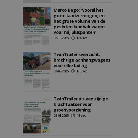
Marco Bego: 'Vooral het
grote laadvermogen, en
het grote volume van de
gesloten laadbak waren
voor mij pluspunten'
03-10-2025
164 sec
TwinTrailer-overzicht:
krachtige aanhangwagens
voor elke lading
07-08-2025
165 sec
TwinTrailer als veelzijdige
krachtpatser voor
groenvoorziening
02-01-2025
48 sec