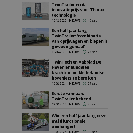
TwinTrailer wint
innovatieprijs voor Thorax-
technologie
10-12-2025 | NIEUWS
40 sec
Een half jaar lang
TwinTrailer: 'combinatie
van oprijwagen en kiepen is
gewoon geniaal'
09-05-2025 | NIEUWS
78 sec
TwinTech en Vakblad De
Hovenier bundelen
krachten om Nederlandse
hoveniers te bereiken
16-02-2024 | NIEUWS
57 sec
Eerste winnaars
TwinTrailer bekend
12-02-2024 | NIEUWS
23 sec
Win een half jaar lang deze
multifunctionele
aanhanger!
18-01-2024 | NIEUWS
31 sec