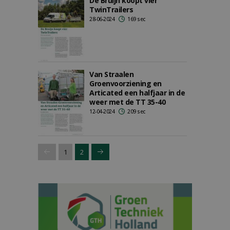
De Bruijn koopt vier
TwinTrailers
28-06-2024
169 sec
Van Straalen
Groenvoorziening en
Articated een halfjaar in de
weer met de TT 35-40
12-04-2024
209 sec
1
2