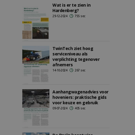
Wat is er te zien in
Hardenberg?
29-12-2024
755 sec
TwinTech ziet hoog
serviceniveau als
verplichting tegenover
afnemers
14-10-2024
267 sec
Aanhangwagenadvies voor
hoveniers: praktische gids
voor keuze en gebruik
09-07-2024
405 sec