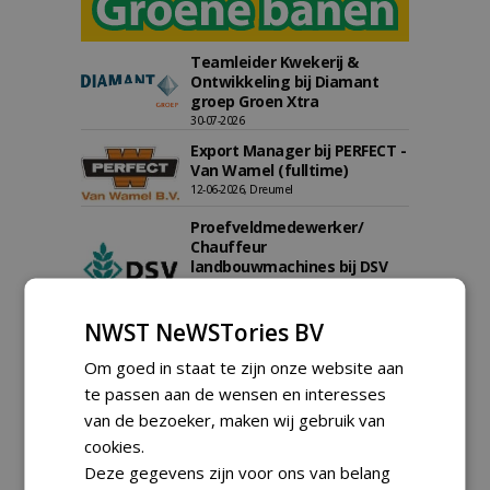
Teamleider Kwekerij &
Ontwikkeling bij Diamant
groep Groen Xtra
30-07-2026
Export Manager bij PERFECT -
Van Wamel (fulltime)
12-06-2026, Dreumel
Proefveldmedewerker/
Chauffeur
landbouwmachines bij DSV
zaden Nederland B.V.
06-08-2026, Ven-Zelderheide
NWST NeWSTories BV
Kasmedewerker (fulltime) bij
DSV zaden Nederland B.V.
Om goed in staat te zijn onze website aan
06-08-2026, Ven-Zelderheide
te passen aan de wensen en interesses
Allround
van de bezoeker, maken wij gebruik van
magazijnmedewerker
cookies.
(fulltime) bij DSV zaden
Deze gegevens zijn voor ons van belang
Nederland B.V.