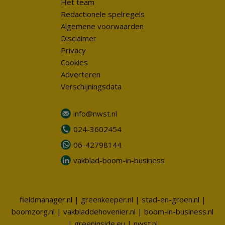
Het team
Redactionele spelregels
Algemene voorwaarden
Disclaimer
Privacy
Cookies
Adverteren
Verschijningsdata
info@nwst.nl
024-3602454
06-42798144
vakblad-boom-in-business
fieldmanager.nl
|
greenkeeper.nl
|
stad-en-groen.nl
|
boomzorg.nl
|
vakbladdehovenier.nl
|
boom-in-business.nl
|
greeninside.eu
|
nwst.nl