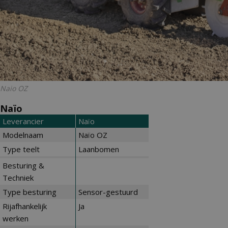
Naio OZ
Naïo
Leverancier
Naïo
Modelnaam
Naïo OZ
Type teelt
Laanbomen
Besturing &
Techniek
Type besturing
Sensor-gestuurd
Rijafhankelijk
Ja
werken