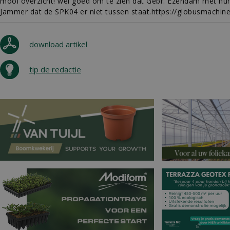
mooi overzicht! wel goed om te zien dat Gebr. Ezendam met hun 
Jammer dat de SPK04 er niet tussen staat.https://globusmachin
download artikel
tip de redactie