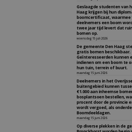
Geslaagde studenten van h
Haag krijgen bij hun diplom
boomcertificaat, waarmee 
deelnemers een boom wordt
twee jaar tijd levert dat ru
bomen op.
woensdag 15 juli 2026
De gemeente Den Haag stelt
gratis bomen beschikbaar.
Geïnteresseerden kunnen 
indienen om een boom te o
hun tuin, terrein of buurt.
maandag 15 juni 2026
Deelnemers in het Overijss
buitengebied kunnen tusse
€1.000 aan inheemse bome
bosplantsoen bestellen, wa
procent door de provincie
wordt vergoed, als onderde
Boomdeeldagen.
maandag 15 juni 2026
Op diverse plekken in de 
Bronckhorst worden begin v