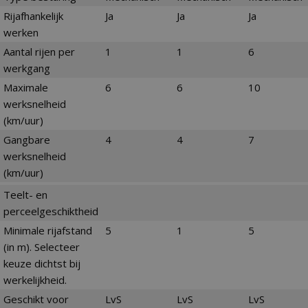
Rijafhankelijk
Ja
Ja
Ja
werken
Aantal rijen per
1
1
6
werkgang
Maximale
6
6
10
werksnelheid
(km/uur)
Gangbare
4
4
7
werksnelheid
(km/uur)
Teelt- en
perceelgeschiktheid
Minimale rijafstand
5
1
5
(in m). Selecteer
keuze dichtst bij
werkelijkheid.
Geschikt voor
LvS
LvS
LvS