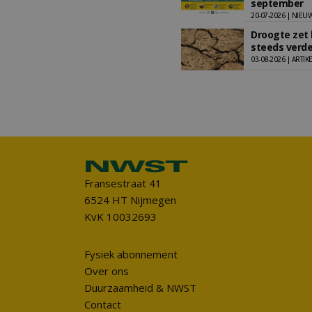
september
20-07-2026 | NIEU
Droogte zet
steeds verde
03-08-2026 | ARTIK
Fransestraat 41
6524 HT Nijmegen
KvK 10032693
Fysiek abonnement
Over ons
Duurzaamheid & NWST
Contact