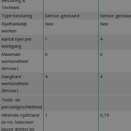
Besturing &
Techniek
Type besturing
Sensor-gestuurd
Sensor-gestuu
Rijafhankelijk
Nee
Nee
werken
Aantal rijen per
1
4
werkgang
Maximale
6
6
werksnelheid
(km/uur)
Gangbare
4
4
werksnelheid
(km/uur)
Teelt- en
perceelgeschiktheid
Minimale rijafstand
1
0,75
(in m). Selecteer
keuze dichtst bij