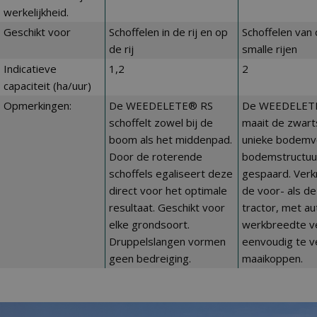
werkelijkheid.
Geschikt voor
Schoffelen in de rij en op
Schoffelen van
de rij
smalle rijen
Indicatieve
1,2
2
capaciteit (ha/uur)
Opmerkingen:
De WEEDELETE® RS
De WEEDELETE®
schoffelt zowel bij de
maait de zwart
boom als het middenpad.
unieke bodemv
Door de roterende
bodemstructuu
schoffels egaliseert deze
gespaard. Verk
direct voor het optimale
de voor- als de
resultaat. Geschikt voor
tractor, met a
elke grondsoort.
werkbreedte ve
Druppelslangen vormen
eenvoudig te v
geen bedreiging.
maaikoppen.