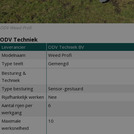
ODV Weed Profi
ODV Techniek
Leverancier
ODV Techniek BV
Modelnaam
Weed Profi
Type teelt
Gemengd
Besturing &
Techniek
Type besturing
Sensor-gestuurd
Rijafhankelijk werken
Nee
Aantal rijen per
6
werkgang
Maximale
10
werksnelheid