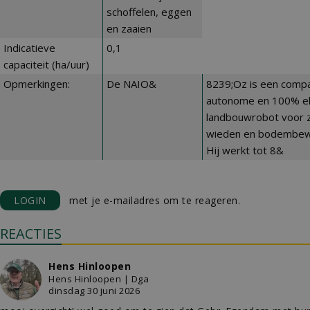
schoffelen, eggen
en zaaien
Indicatieve
0,1
capaciteit (ha/uur)
Opmerkingen:
De NAIO&
8239;Oz is een compa
autonome en 100% el
landbouwrobot voor z
wieden en bodembew
Hij werkt tot 8&
LOGIN
met je e-mailadres om te reageren.
REACTIES
Hens Hinloopen
Hens Hinloopen | Dga
dinsdag 30 juni 2026