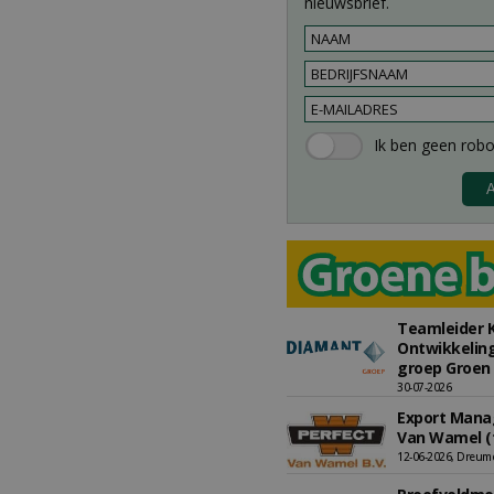
nieuwsbrief.
Teamleider K
Ontwikkeling
groep Groen 
30-07-2026
Export Manag
Van Wamel (f
12-06-2026, Dreum