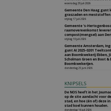
woensdag 29 juli 2026
Gemeente Den Haag gunt l
graszaden en meststoffen 
vrijdag 17 juli 2026
Gemeente 's-Hertogenbosc
raamovereenkomst levere
compost(mengsel) aan Den
vrijdag 10 juli 2026
Gemeente Amsterdam, Ing
gunt AI 2025-0201 Teeltcon
aan Boomkwekerij Ebben, JU
Scholman Groen en Boot & 
Boomkwekerijen.
donderdag 25 juni 2026
KNIPSELS
De NOS heeft in het Journaa
op de site aandacht voor d
stad, en hoe (én of) deze i
stad koel kunnen houden.
donderdag 16 juli 2026