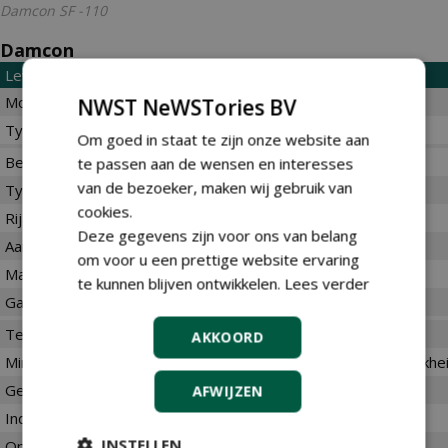
Damcon SF -110
Damcon
Leverancier
Modelnaam
NWST NeWSTories BV
Type teelt
Om goed in staat te zijn onze website aan
Besturing & Techniek
te passen aan de wensen en interesses
van de bezoeker, maken wij gebruik van
Type besturing
cookies.
Rijafhankelijk werken
Deze gegevens zijn voor ons van belang
Aantal rijen per werkgang
om voor u een prettige website ervaring
Maximale werksnelheid (km/uur)
te kunnen blijven ontwikkelen.
Lees verder
Gangbare werksnelheid (km/uur)
Teelt- en perceelgeschiktheid
AKKOORD
Minimale rijafstand (in m). Selecteer keuze dichtst bij werkelijkhei
Geschikt voor
AFWIJZEN
Indicatieve capaciteit (ha/uur)
INSTELLEN
Opmerkingen: