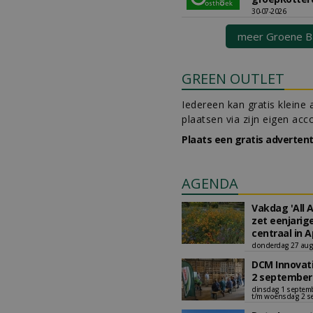
30-07-2026
meer Groene B
GREEN OUTLET
Iedereen kan gratis kleine 
plaatsen via zijn eigen acc
Plaats een gratis advertent
AGENDA
Vakdag 'All 
zet eenjarig
centraal in 
donderdag 27 aug
DCM Innovati
2 september
dinsdag 1 septem
t/m woensdag 2 s