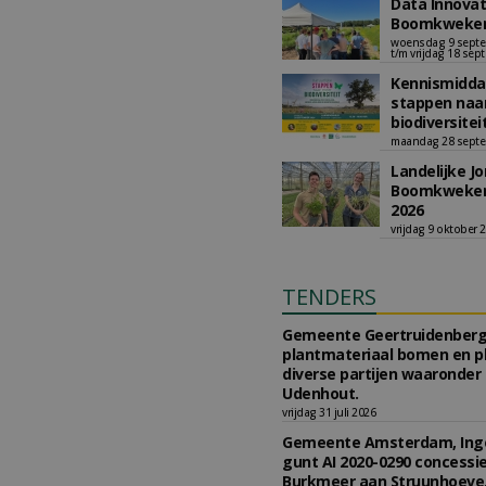
Data Innova
Boomkwekeri
woensdag 9 septe
t/m vrijdag 18 sep
Kennismiddag
stappen naa
biodiversiteit
maandag 28 septe
Landelijke J
Boomkwekeri
2026
vrijdag 9 oktober 
TENDERS
Gemeente Geertruidenberg
plantmateriaal bomen en p
diverse partijen waaronde
Udenhout.
vrijdag 31 juli 2026
Gemeente Amsterdam, Ing
gunt AI 2020-0290 concessi
Burkmeer aan Struunhoeve