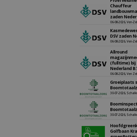
Proefveldme
Chauffeur
landbouwmac
zaden Nederl
06-08-2026, Ven-Ze
Kasmedewerke
DSV zaden Ne
06-08-2026, Ven-Ze
Allround
magazijnme
(fulltime) bi
Nederland B.
06-08-2026, Ven Ze
Groeiplaats s
Boomtotaalz
30-07-2026, Schalk
Boominspecte
Boomtotaalz
30-07-2026, Schalk
Hoofdgreenk
Golfbaan Kr
groepRotte