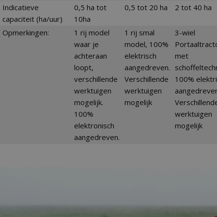
Indicatieve
0,5 ha tot
0,5 tot 20 ha
2 tot 40 ha
capaciteit (ha/uur)
10ha
Opmerkingen:
1 rij model
1 rij smal
3-wiel
waar je
model, 100%
Portaaltract
achteraan
elektrisch
met
loopt,
aangedreven.
schoffeltech
verschillende
Verschillende
100% elektr
werktuigen
werktuigen
aangedreven
mogelijk.
mogelijk
Verschillend
100%
werktuigen
elektronisch
mogelijk
aangedreven.