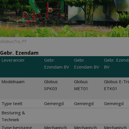
GlobusTra_PT
Gebr. Ezendam
Leverancier
Gebr.
Gebr.
Gebr. Ezen
Ezendam BV
Ezendam BV
BV
Modelnaam
Globus
Globus
Globus E-Tr
SPK03
MET01
ETK01
Type teelt
Gemengd
Gemengd
Gemengd
Besturing &
Techniek
Type besturing
Mechanisch
Mechanisch
Mechanisch