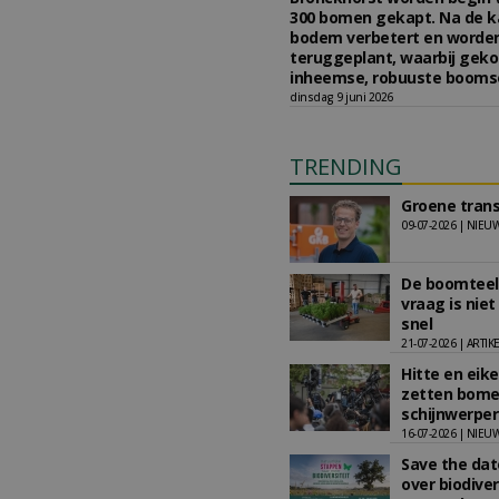
300 bomen gekapt. Na de k
bodem verbetert en worde
teruggeplant, waarbij geko
inheemse, robuuste booms
dinsdag 9 juni 2026
TRENDING
Groene transf
09-07-2026 | NIEU
De boomteelt
vraag is niet
snel
21-07-2026 | ARTIK
Hitte en eik
zetten bomen
schijnwerper
16-07-2026 | NIEU
Save the da
over biodiver