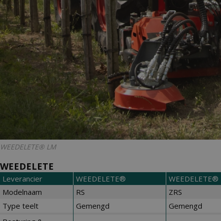
WEEDELETE® LM
WEEDELETE
Leverancier
WEEDELETE®
WEEDELETE®
Modelnaam
RS
ZRS
Type teelt
Gemengd
Gemengd