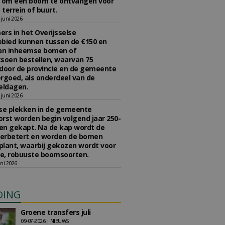
n om een boom te ontvangen voor
 terrein of buurt.
juni 2026
rs in het Overijsselse
bied kunnen tussen de €150 en
aan inheemse bomen of
soen bestellen, waarvan 75
door de provincie en de gemeente
rgoed, als onderdeel van de
ldagen.
juni 2026
se plekken in de gemeente
rst worden begin volgend jaar 250-
en gekapt. Na de kap wordt de
erbetert en worden de bomen
lant, waarbij gekozen wordt voor
e, robuuste boomsoorten.
ni 2026
DING
Groene transfers juli
09-07-2026 | NIEUWS