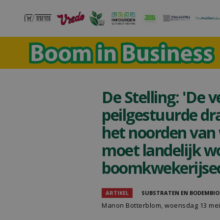
De Stelling: 'De 
peilgestuurde dra
het noorden van
moet landelijk w
boomkwekerijsec
ARTIKEL
SUBSTRATEN EN BODEMBIO
Manon Botterblom
, woensdag 13 mei