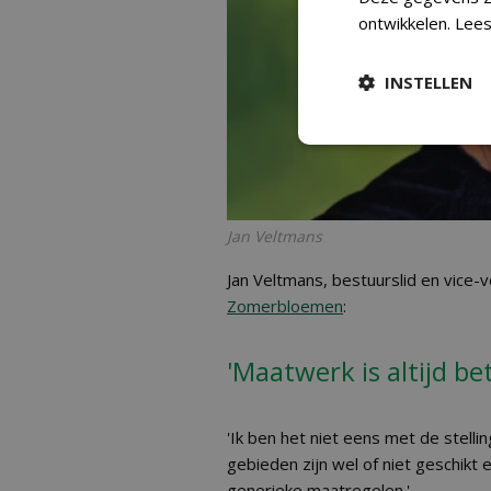
ontwikkelen.
Lees
INSTELLEN
Jan Veltmans
Jan Veltmans, bestuurslid en vice-v
Zomerbloemen
:
'Maatwerk is altijd b
'Ik ben het niet eens met de stellin
gebieden zijn wel of niet geschikt 
generieke maatregelen.'