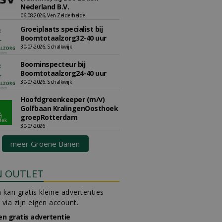
Nederland B.V.
06-08-2026, Ven Zelderheide
Groeiplaats specialist bij
Boomtotaalzorg32-40 uur
30-07-2026, Schalkwijk
Boominspecteur bij
Boomtotaalzorg24-40 uur
30-07-2026, Schalkwijk
Hoofdgreenkeeper (m/v)
Golfbaan KralingenOosthoek
groepRotterdam
30-07-2026
meer Groene Banen
N OUTLET
 kan gratis kleine advertenties
 via zijn eigen account.
en gratis advertentie