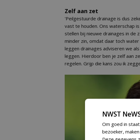
Zelf aan zet
'Peilgestuurde drainage is dus ze
vast te houden. Ons waterschap is 
stellen bij nieuwe drainages in de
minder zin, omdat daar toch water
leggen drainages adviseren we als
leggen. Hierdoor ben je zelf aan ze
regelen. Grijp die kans zou ik zegge
NWST NeWS
Om goed in staat
bezoeker, maken w
Deze gegevens zi