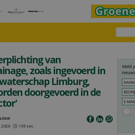
verplichting van
Meld j
inage, zoals ingevoerd in
nieuws
 waterschap Limburg,
orden doorgevoerd in de
tor'
LOGIE
 2026
139 sec