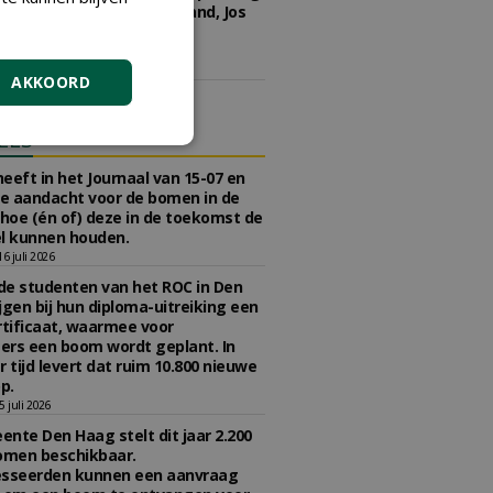
kwekerij Ebben, JUB Holland, Jos
 Groen en Boot & Dart
kerijen.
5 juni 2026
AKKOORD
ELS
eeft in het Journaal van 15-07 en
te aandacht voor de bomen in de
 hoe (én of) deze in de toekomst de
l kunnen houden.
 juli 2026
e studenten van het ROC in Den
jgen bij hun diploma-uitreiking een
tificaat, waarmee voor
rs een boom wordt geplant. In
r tijd levert dat ruim 10.800 nieuwe
p.
 juli 2026
nte Den Haag stelt dit jaar 2.200
omen beschikbaar.
esseerden kunnen een aanvraag