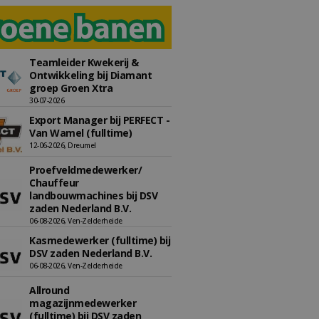
Teamleider Kwekerij &
Ontwikkeling bij Diamant
groep Groen Xtra
30-07-2026
Export Manager bij PERFECT -
Van Wamel (fulltime)
12-06-2026, Dreumel
Proefveldmedewerker/
Chauffeur
landbouwmachines bij DSV
zaden Nederland B.V.
06-08-2026, Ven-Zelderheide
Kasmedewerker (fulltime) bij
DSV zaden Nederland B.V.
06-08-2026, Ven-Zelderheide
Allround
magazijnmedewerker
(fulltime) bij DSV zaden