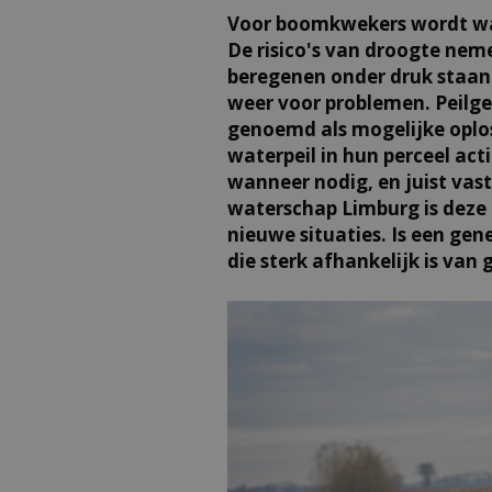
Voor boomkwekers wordt wat
De risico's van droogte nem
beregenen onder druk staan.
weer voor problemen. Peilg
genoemd als mogelijke oplo
waterpeil in hun perceel act
wanneer nodig, en juist vas
waterschap Limburg is deze t
nieuwe situaties. Is een gen
die sterk afhankelijk is va