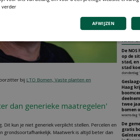
aan Boom
 verder
Scholman
Boomkwe
donderdag 2
AFWIJZEN
KNIPS
De NOS h
op de si
stad, en
stad koe
donderdag 16
oorzitter bij
LTO Bomen, Vaste planten en
Geslaagd
Haag kri
boomcer
deelneme
eter dan generieke maatregelen'
twee jaa
bomen o
woensdag 15
De gemee
g. Dit kun je niet generiek verplicht stellen. Percelen en
gratis b
en grondsoortafhankelijk. Maatwerk is altijd beter dan
Geïnter