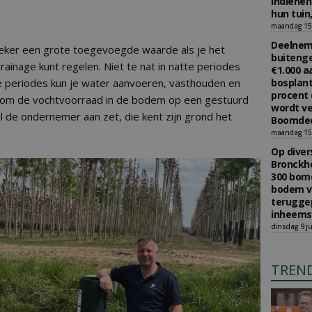
indiene
hun tuin,
maandag 15 
Deelneme
zeker een grote toegevoegde waarde als je het
buitenge
rainage kunt regelen. Niet te nat in natte periodes
€1.000 
e periodes kun je water aanvoeren, vasthouden en
bosplant
procent 
g om de vochtvoorraad in de bodem op een gestuurd
wordt ve
al de ondernemer aan zet, die kent zijn grond het
Boomdee
maandag 15 
Op diver
Bronckho
300 bom
bodem v
teruggep
inheems
dinsdag 9 ju
TREN