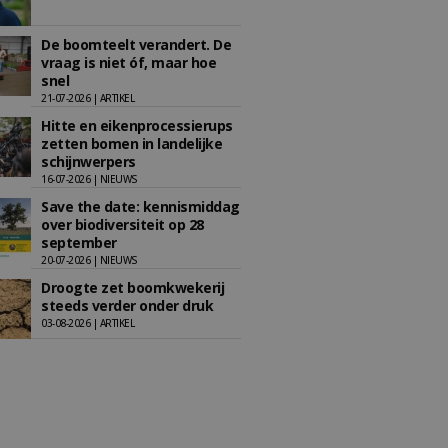
De boomteelt verandert. De
vraag is niet óf, maar hoe
snel
21-07-2026 | ARTIKEL
Hitte en eikenprocessierups
zetten bomen in landelijke
schijnwerpers
16-07-2026 | NIEUWS
Save the date: kennismiddag
over biodiversiteit op 28
september
20-07-2026 | NIEUWS
Droogte zet boomkwekerij
steeds verder onder druk
03-08-2026 | ARTIKEL