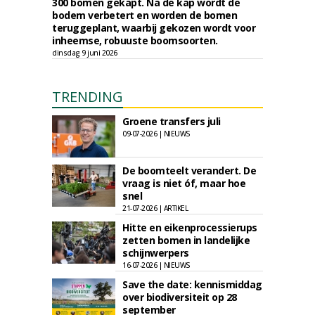
300 bomen gekapt. Na de kap wordt de
bodem verbetert en worden de bomen
teruggeplant, waarbij gekozen wordt voor
inheemse, robuuste boomsoorten.
dinsdag 9 juni 2026
TRENDING
Groene transfers juli
09-07-2026 | NIEUWS
De boomteelt verandert. De
vraag is niet óf, maar hoe
snel
21-07-2026 | ARTIKEL
Hitte en eikenprocessierups
zetten bomen in landelijke
schijnwerpers
16-07-2026 | NIEUWS
Save the date: kennismiddag
over biodiversiteit op 28
september