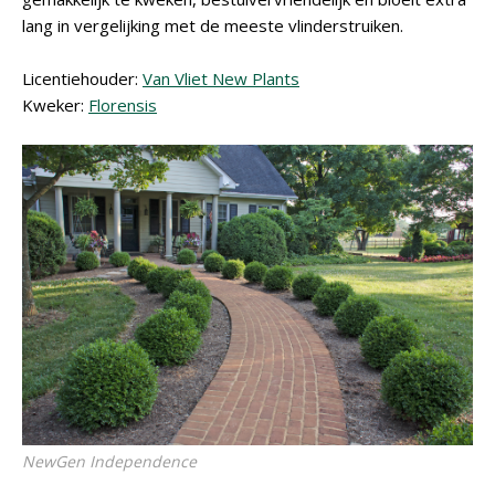
lang in vergelijking met de meeste vlinderstruiken.
Licentiehouder:
Van Vliet New Plants
Kweker:
Florensis
NewGen Independence