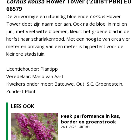
Cornus kousa
Flower Tower ('ZuilB1'PBR) EU
66579
De zuilvormige en uitbundig bloeiende
Cornus
Flower
Tower doet zijn naam eer aan. Ook na de bloei in mei en
juni, met veel witte bloemen, kleurt het groene blad in de
herfst naar scharlakenrood. Met een hoogte van circa vier
meter en omvang van een meter is hij perfect voor de
kleinere stadstuin.
Licentiehouder: Plantipp
Veredelaar: Mario van Aart
Kwekers onder meer: Batouwe, Out, S.C. Groenestein,
Zundert Plant
LEES OOK
Peak performance in kas,
border en groenstrook
24-11-2025 | ARTIKEL