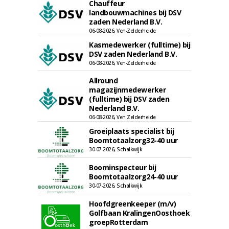
Chauffeur
landbouwmachines bij DSV
zaden Nederland B.V.
06-08-2026, Ven-Zelderheide
Kasmedewerker (fulltime) bij
DSV zaden Nederland B.V.
06-08-2026, Ven-Zelderheide
Allround
magazijnmedewerker
(fulltime) bij DSV zaden
Nederland B.V.
06-08-2026, Ven Zelderheide
Groeiplaats specialist bij
Boomtotaalzorg32-40 uur
30-07-2026, Schalkwijk
Boominspecteur bij
Boomtotaalzorg24-40 uur
30-07-2026, Schalkwijk
Hoofdgreenkeeper (m/v)
Golfbaan KralingenOosthoek
groepRotterdam