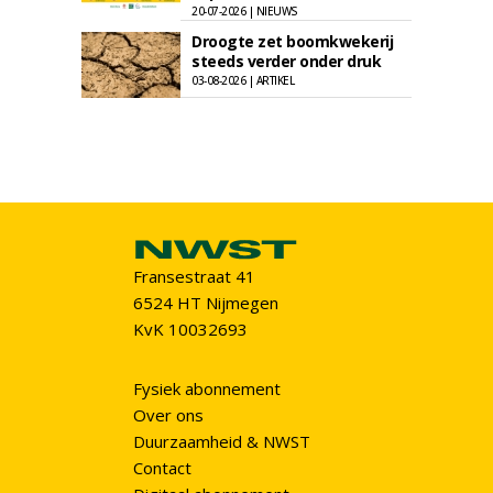
20-07-2026 | NIEUWS
Droogte zet boomkwekerij
steeds verder onder druk
03-08-2026 | ARTIKEL
Fransestraat 41
6524 HT Nijmegen
KvK 10032693
Fysiek abonnement
Over ons
Duurzaamheid & NWST
Contact