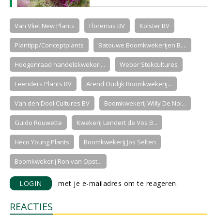
Van Vliet New Plants
Florensis BV
Kolster BV
Plantipp/Conceptplants
Batouwe Boomkwekerijen B....
Hoogenraad handelskwekeri...
Weber Stekcultures
Leenders Plants BV
Arend Oudijk Boomkwekerij...
Van den Dool Cultures BV
Boomkwekerij Willy De Nol...
Guido Rouwette
Kwekerij Lendert de Vos B...
Heco Young Plants
Boomkwekerij Jos Selten
Boomkwekerij Ron van Opst...
LOGIN
met je e-mailadres om te reageren.
REACTIES