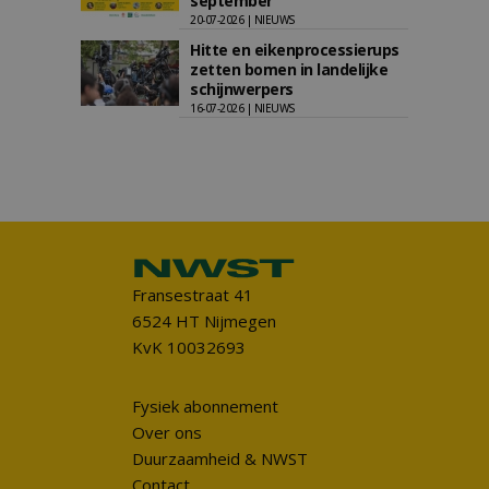
september
20-07-2026 | NIEUWS
Hitte en eikenprocessierups
zetten bomen in landelijke
schijnwerpers
16-07-2026 | NIEUWS
Fransestraat 41
6524 HT Nijmegen
KvK 10032693
Fysiek abonnement
Over ons
Duurzaamheid & NWST
Contact