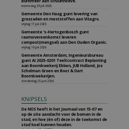
Burkmeer aan Struunhoeve.
woensdag 29 juli 2026
Gemeente Den Haag gunt levering van
graszaden en meststoffen aan Vitagro.
vrijdag 17 juli 2026
Gemeente 's-Hertogenbosch gunt
raamovereenkomst leveren
compost(mengsel) aan Den Ouden Organic.
vrijdag 10 juli 2026
Gemeente Amsterdam, Ingenieursbureau
gunt AI 2025-0201 Teeltcontract Beplanting
aan Boomkwekerij Ebben, JUB Holland, Jos
Scholman Groen en Boot & Dart
Boomkwekerijen.
donderdag 25 juni 2026
KNIPSELS
De NOS heeft in het Journaal van 15-07 en
op de site aandacht voor de bomen in de
stad, en hoe (én of) deze in de toekomst de
stad koel kunnen houden.