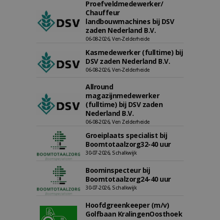
Proefveldmedewerker/
Chauffeur
landbouwmachines bij DSV
zaden Nederland B.V.
06-08-2026, Ven-Zelderheide
Kasmedewerker (fulltime) bij
DSV zaden Nederland B.V.
06-08-2026, Ven-Zelderheide
Allround
magazijnmedewerker
(fulltime) bij DSV zaden
Nederland B.V.
06-08-2026, Ven Zelderheide
Groeiplaats specialist bij
Boomtotaalzorg32-40 uur
30-07-2026, Schalkwijk
Boominspecteur bij
Boomtotaalzorg24-40 uur
30-07-2026, Schalkwijk
Hoofdgreenkeeper (m/v)
Golfbaan KralingenOosthoek