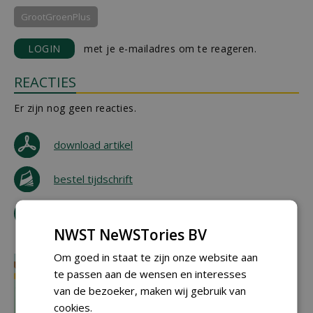
GrootGroenPlus
LOGIN
met je e-mailadres om te reageren.
REACTIES
Er zijn nog geen reacties.
download artikel
bestel tijdschrift
tip de redactie
NWST NeWSTories BV
Om goed in staat te zijn onze website aan
te passen aan de wensen en interesses
van de bezoeker, maken wij gebruik van
cookies.