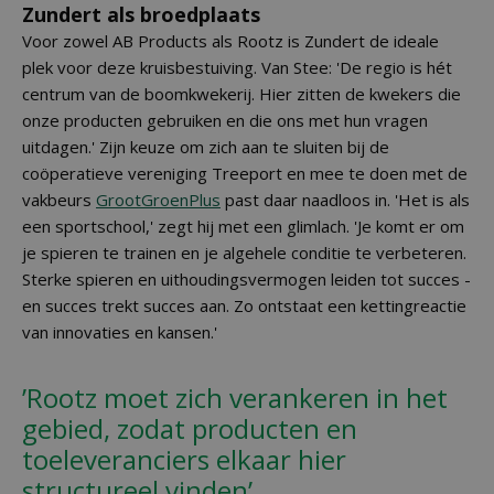
Zundert als broedplaats
Voor zowel AB Products als Rootz is Zundert de ideale
plek voor deze kruisbestuiving. Van Stee: 'De regio is hét
centrum van de boomkwekerij. Hier zitten de kwekers die
onze producten gebruiken en die ons met hun vragen
uitdagen.' Zijn keuze om zich aan te sluiten bij de
coöperatieve vereniging Treeport en mee te doen met de
vakbeurs
GrootGroenPlus
past daar naadloos in. 'Het is als
een sportschool,' zegt hij met een glimlach. 'Je komt er om
je spieren te trainen en je algehele conditie te verbeteren.
Sterke spieren en uithoudingsvermogen leiden tot succes -
en succes trekt succes aan. Zo ontstaat een kettingreactie
van innovaties en kansen.'
’Rootz moet zich verankeren in het
gebied, zodat producten en
toeleveranciers elkaar hier
structureel vinden’