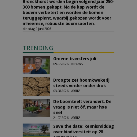
Bronckhorst worden begin volgend jaar 250-
300 bomen gekapt. Na de kap wordt de
bodem verbetert en worden de bomen
teruggeplant, waarbij gekozen wordt voor
inheemse, robuuste boomsoorten.
dinsdag 9 juni 2026
TRENDING
Groene transfers juli
09-07-2026 | NIEUWS
Droogte zet boomkwekerij
steeds verder onder druk
03-08-2026 | ARTIKEL
De boomteelt verandert. De
vraag is niet óf, maar hoe
snel
21-07-2026 | ARTIKEL
Save the date: kennismiddag
over biodiversiteit op 28