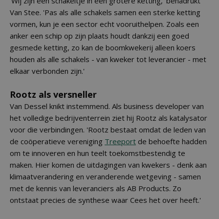
'Wij zijn één schakeltje in een grotere ketting,' benadrukt
Van Stee. 'Pas als alle schakels samen een sterke ketting
vormen, kun je een sector echt vooruithelpen. Zoals een
anker een schip op zijn plaats houdt dankzij een goed
gesmede ketting, zo kan de boomkwekerij alleen koers
houden als alle schakels - van kweker tot leverancier - met
elkaar verbonden zijn.'
Rootz als versneller
Van Dessel knikt instemmend. Als business developer van
het volledige bedrijventerrein ziet hij Rootz als katalysator
voor die verbindingen. 'Rootz bestaat omdat de leden van
de coöperatieve vereniging
Treeport
de behoefte hadden
om te innoveren en hun teelt toekomstbestendig te
maken. Hier komen de uitdagingen van kwekers - denk aan
klimaatverandering en veranderende wetgeving - samen
met de kennis van leveranciers als AB Products. Zo
ontstaat precies de synthese waar Cees het over heeft.'