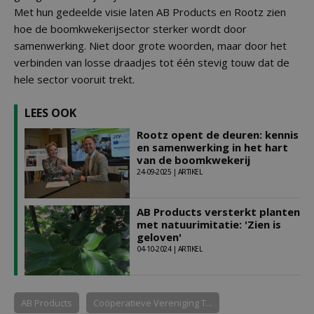
Met hun gedeelde visie laten AB Products en Rootz zien
hoe de boomkwekerijsector sterker wordt door
samenwerking. Niet door grote woorden, maar door het
verbinden van losse draadjes tot één stevig touw dat de
hele sector vooruit trekt.
LEES OOK
Rootz opent de deuren: kennis
en samenwerking in het hart
van de boomkwekerij
24-09-2025 | ARTIKEL
AB Products versterkt planten
met natuurimitatie: 'Zien is
geloven'
04-10-2024 | ARTIKEL
AB Products
Coöperatieve Vereniging T...