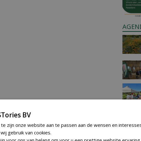
AGEN
Tories BV
 te zijn onze website aan te passen aan de wensen en interesse
ij gebruik van cookies.
jn voor ons van belang om voor u een prettige website ervaring 