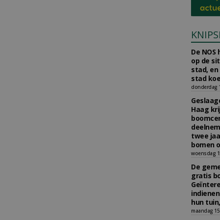
KNIPS
De NOS h
op de si
stad, en
stad koe
donderdag 16
Geslaagd
Haag kri
boomcer
deelneme
twee jaa
bomen o
woensdag 15
De gemee
gratis b
Geïnter
indiene
hun tuin,
maandag 15 