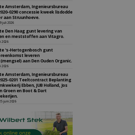
e Amsterdam, Ingenieursbureau
2020-0290 concessie kweek lisdodde
r aan Struunhoeve.
 juli 2026
e Den Haag gunt levering van
n en meststoffen aan Vitagro.
li 2026
e 's-Hertogenbosch gunt
reenkomst leveren
(mengsel) aan Den Ouden Organic.
li 2026
e Amsterdam, Ingenieursbureau
2025-0201 Teeltcontract Beplanting
kwekerij Ebben, JUB Holland, Jos
 Groen en Boot & Dart
kerijen.
5 juni 2026