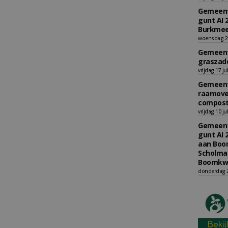
Gemeent
gunt AI 
Burkmee
woensdag 29
Gemeent
graszade
vrijdag 17 ju
Gemeent
raamove
compost
vrijdag 10 ju
Gemeent
gunt AI 
aan Boom
Scholman
Boomkwe
donderdag 2