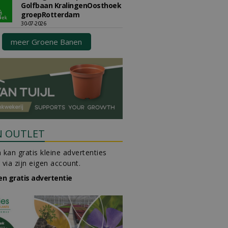
Golfbaan KralingenOosthoek
groepRotterdam
30-07-2026
meer Groene Banen
N OUTLET
 kan gratis kleine advertenties
 via zijn eigen account.
en gratis advertentie