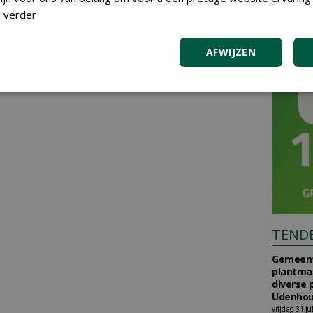
 verder
AFWIJZEN
TEND
Gemeent
plantma
diverse 
Udenhou
vrijdag 31 ju