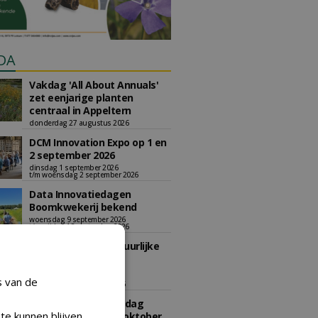
DA
Vakdag 'All About Annuals'
zet eenjarige planten
centraal in Appeltern
donderdag 27 augustus 2026
DCM Innovation Expo op 1 en
2 september 2026
dinsdag 1 september 2026
t/m woensdag 2 september 2026
Data Innovatiedagen
Boomkwekerij bekend
woensdag 9 september 2026
t/m vrijdag 18 september 2026
Kennismiddag: 'Natuurlijke
stappen naar meer
biodiversiteit'
s van de
maandag 28 september 2026
Landelijke Jongerendag
te kunnen blijven
Boomkwekerij op 9 oktober