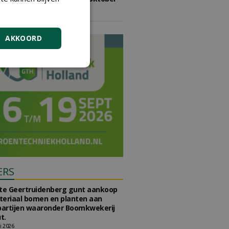
2026
vrijdag 9 oktober 2026
AKKOORD
ERS
e Geertruidenberg gunt aankoop
teriaal bomen en planten aan
partijen waaronder Boomkwekerij
t.
li 2026