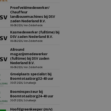
Proefveldmedewerker/
Chauffeur
landbouwmachines bij DSV
zaden Nederland B.V.
06-08-2026, Ven-Zelderheide
Kasmedewerker (fulltime) bij
DSV zaden Nederland B.V.
06-08-2026, Ven-Zelderheide
Allround
magazijnmedewerker
(fulltime) bij DSV zaden
Nederland B.V.
06-08-2026, Ven Zelderheide
Groeiplaats specialist bij
Boomtotaalzorg32-40 uur
30-07-2026, Schalkwijk
Boominspecteur bij
Boomtotaalzorg24-40 uur
30-07-2026, Schalkwijk
Hoofdgreenkeeper (m/v)