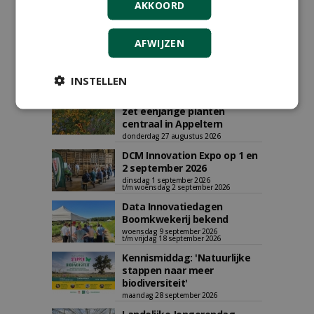
AKKOORD
AFWIJZEN
AGENDA
INSTELLEN
Vakdag 'All About Annuals'
zet eenjarige planten
centraal in Appeltern
donderdag 27 augustus 2026
DCM Innovation Expo op 1 en
2 september 2026
dinsdag 1 september 2026
t/m woensdag 2 september 2026
Data Innovatiedagen
Boomkwekerij bekend
woensdag 9 september 2026
t/m vrijdag 18 september 2026
Kennismiddag: 'Natuurlijke
stappen naar meer
biodiversiteit'
maandag 28 september 2026