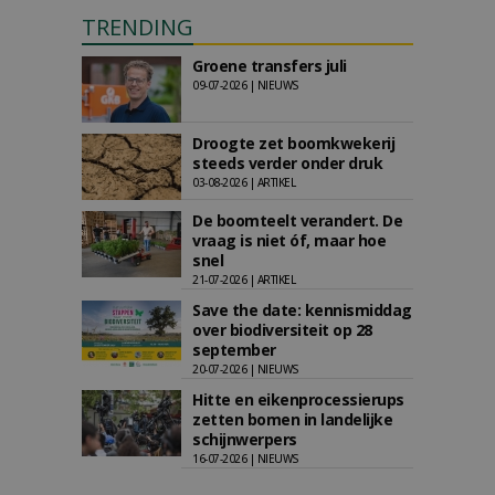
TRENDING
Groene transfers juli
09-07-2026 | NIEUWS
Droogte zet boomkwekerij
steeds verder onder druk
03-08-2026 | ARTIKEL
De boomteelt verandert. De
vraag is niet óf, maar hoe
snel
21-07-2026 | ARTIKEL
Save the date: kennismiddag
over biodiversiteit op 28
september
20-07-2026 | NIEUWS
Hitte en eikenprocessierups
zetten bomen in landelijke
schijnwerpers
16-07-2026 | NIEUWS