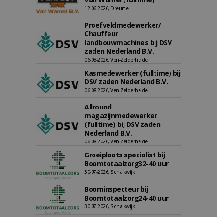
12-06-2026, Dreumel
Proefveldmedewerker/
Chauffeur
landbouwmachines bij DSV
zaden Nederland B.V.
06-08-2026, Ven-Zelderheide
Kasmedewerker (fulltime) bij
DSV zaden Nederland B.V.
06-08-2026, Ven-Zelderheide
Allround
magazijnmedewerker
(fulltime) bij DSV zaden
Nederland B.V.
06-08-2026, Ven Zelderheide
Groeiplaats specialist bij
Boomtotaalzorg32-40 uur
30-07-2026, Schalkwijk
Boominspecteur bij
Boomtotaalzorg24-40 uur
30-07-2026, Schalkwijk