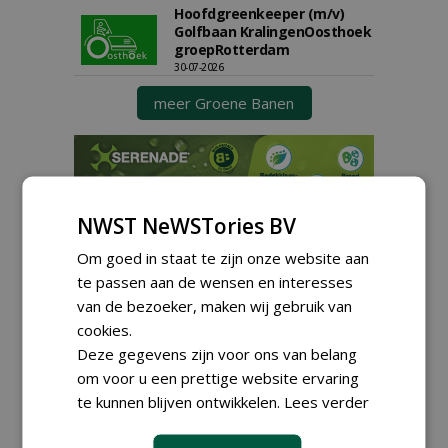
Hoofdgreenkeeper (m/v)
Golfbaan KralingenOosthoek
groepRotterdam
30-07-2026
meer Groene Banen
NWST NeWSTories BV
Om goed in staat te zijn onze website aan
GREEN OUTLET
te passen aan de wensen en interesses
van de bezoeker, maken wij gebruik van
Iedereen kan gratis kleine advertenties
cookies.
plaatsen via zijn eigen account.
Deze gegevens zijn voor ons van belang
Plaats een gratis advertentie
om voor u een prettige website ervaring
te kunnen blijven ontwikkelen.
Lees verder