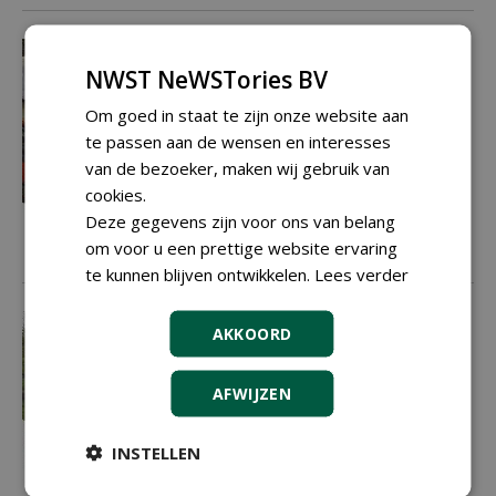
Terug naar de toekomst
Het is een goede gewoonte dat vakblad
NWST NeWSTories BV
Boom In Business aan het eind van het
Om goed in staat te zijn onze website aan
jaar zijn traditionele nieuwjaardiner
te passen aan de wensen en interesses
organiseert, inmiddels al voor de
zevende keer. Dit jaar waren wij te gast
van de bezoeker, maken wij gebruik van
bij
Handelsbedrijf Van Krimpen
in
cookies.
Standdaarbuiten. Het thema van 2017:
Deze gegevens zijn voor ons van belang
wie de jeugd heeft, heeft de toekomst.
om voor u een prettige website ervaring
01-12-2017
10 sec
te kunnen blijven ontwikkelen.
Lees verder
Het rendement en de klant zijn
AKKOORD
belangrijker dan de aantallen
Nadat vorig jaar de weg naar boven
ingeslagen is, zijn ook dit jaar de omzet
AFWIJZEN
en het resultaat van de boomkwekerij
verbeterd. Bij de bos- en
INSTELLEN
haagplantsoenkwekers hebben het
inkrimpen van het areaal en het