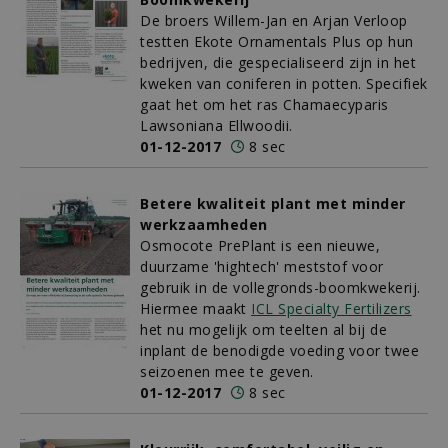
De broers Willem-Jan en Arjan Verloop
testten Ekote Ornamentals Plus op hun
bedrijven, die gespecialiseerd zijn in het
kweken van coniferen in potten. Specifiek
gaat het om het ras Chamaecyparis
Lawsoniana Ellwoodii.
01-12-2017
8 sec
Betere kwaliteit plant met minder
werkzaamheden
Osmocote PrePlant is een nieuwe,
duurzame 'hightech' meststof voor
gebruik in de vollegronds-boomkwekerij.
Hiermee maakt
ICL Specialty Fertilizers
het nu mogelijk om teelten al bij de
inplant de benodigde voeding voor twee
seizoenen mee te geven.
01-12-2017
8 sec