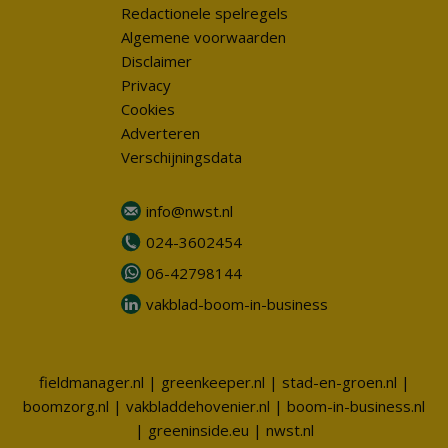
Redactionele spelregels
Algemene voorwaarden
Disclaimer
Privacy
Cookies
Adverteren
Verschijningsdata
info@nwst.nl
024-3602454
06-42798144
vakblad-boom-in-business
fieldmanager.nl
|
greenkeeper.nl
|
stad-en-groen.nl
|
boomzorg.nl
|
vakbladdehovenier.nl
|
boom-in-business.nl
|
greeninside.eu
|
nwst.nl