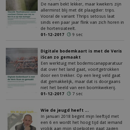
De naam bekt lekker, maar kwekers zijn
allerminst blij met dit plaagdier: trips.
Vooral de variant Thrips setosus laat
sinds een paar jaar flink van zich horen in
de hortensiateelt.
01-12-2017
9 sec
Digitale bodemkaart is met de Veris
iScan zo gemaakt
Een werktuig met bodemscanapparatuur
dat over het land gaat, voortgetrokken
door een trekker. Op een leeg veld gaat
dat gemakkelijk, maar dat is doorgaans
niet het beeld van een boomkwekerij.
01-12-2017
7 sec
Wie de jeugd heeft ...
In januari 2018 begint mijn leeftijd met
een 6 en wordt het hoog tijd dat iemand
vrolijk aan mijn stoelpoten gaat zagen