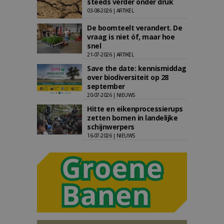
steeds verder onder druk
03-08-2026 | ARTIKEL
De boomteelt verandert. De
vraag is niet óf, maar hoe
snel
21-07-2026 | ARTIKEL
Save the date: kennismiddag
over biodiversiteit op 28
september
20-07-2026 | NIEUWS
Hitte en eikenprocessierups
zetten bomen in landelijke
schijnwerpers
16-07-2026 | NIEUWS