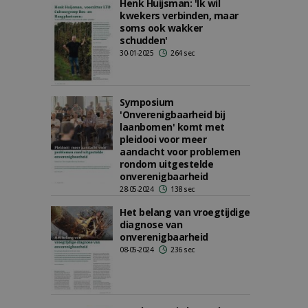
Henk Huijsman: 'Ik wil
kwekers verbinden, maar
soms ook wakker
schudden'
30-01-2025
264 sec
Symposium
'Onverenigbaarheid bij
laanbomen' komt met
pleidooi voor meer
aandacht voor problemen
rondom uitgestelde
onverenigbaarheid
28-05-2024
138 sec
Het belang van vroegtijdige
diagnose van
onverenigbaarheid
08-05-2024
236 sec