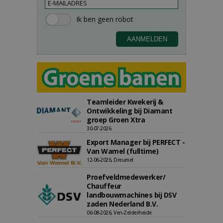
Teamleider Kwekerij &
Ontwikkeling bij Diamant
groep Groen Xtra
30-07-2026
Export Manager bij PERFECT -
Van Wamel (fulltime)
12-06-2026, Dreumel
Proefveldmedewerker/
Chauffeur
landbouwmachines bij DSV
zaden Nederland B.V.
06-08-2026, Ven-Zelderheide