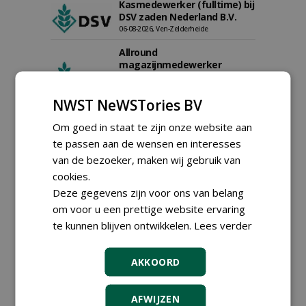
Kasmedewerker (fulltime) bij
DSV zaden Nederland B.V.
06-08-2026, Ven-Zelderheide
Allround
magazijnmedewerker
(fulltime) bij DSV zaden
Nederland B.V.
NWST NeWSTories BV
06-08-2026, Ven Zelderheide
Groeiplaats specialist bij
Om goed in staat te zijn onze website aan
Boomtotaalzorg32-40 uur
te passen aan de wensen en interesses
30-07-2026, Schalkwijk
van de bezoeker, maken wij gebruik van
Boominspecteur bij
cookies.
Boomtotaalzorg24-40 uur
Deze gegevens zijn voor ons van belang
30-07-2026, Schalkwijk
om voor u een prettige website ervaring
Hoofdgreenkeeper (m/v)
te kunnen blijven ontwikkelen.
Lees verder
Golfbaan KralingenOosthoek
groepRotterdam
30-07-2026
AKKOORD
meer Groene Banen
AFWIJZEN