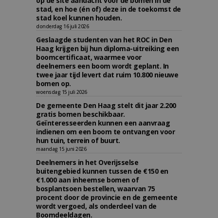
op de site aandacht voor de bomen in de
stad, en hoe (én of) deze in de toekomst de
stad koel kunnen houden.
donderdag 16 juli 2026
Geslaagde studenten van het ROC in Den
Haag krijgen bij hun diploma-uitreiking een
boomcertificaat, waarmee voor
deelnemers een boom wordt geplant. In
twee jaar tijd levert dat ruim 10.800 nieuwe
bomen op.
woensdag 15 juli 2026
De gemeente Den Haag stelt dit jaar 2.200
gratis bomen beschikbaar.
Geïnteresseerden kunnen een aanvraag
indienen om een boom te ontvangen voor
hun tuin, terrein of buurt.
maandag 15 juni 2026
Deelnemers in het Overijsselse
buitengebied kunnen tussen de €150 en
€1.000 aan inheemse bomen of
bosplantsoen bestellen, waarvan 75
procent door de provincie en de gemeente
wordt vergoed, als onderdeel van de
Boomdeeldagen.