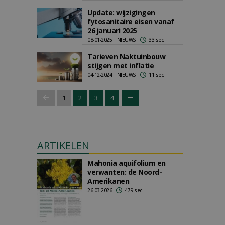
Update: wijzigingen
fytosanitaire eisen vanaf
26 januari 2025
08-01-2025 | NIEUWS
33 sec
Tarieven Naktuinbouw
stijgen met inflatie
04-12-2024 | NIEUWS
11 sec
1
2
3
4
ARTIKELEN
Mahonia aquifolium en
verwanten: de Noord-
Amerikanen
26-03-2026
479 sec