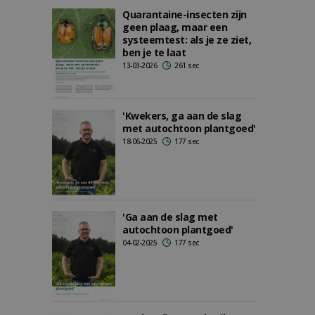
Quarantaine-insecten zijn
geen plaag, maar een
systeemtest: als je ze ziet,
ben je te laat
13-03-2026
261 sec
'Kwekers, ga aan de slag
met autochtoon plantgoed'
18-06-2025
177 sec
'Ga aan de slag met
autochtoon plantgoed'
04-02-2025
177 sec