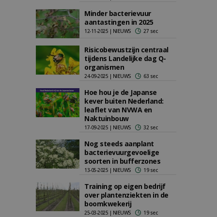
Minder bacterievuur
aantastingen in 2025
12-11-2025 | NIEUWS
27 sec
Risicobewustzijn centraal
tijdens Landelijke dag Q-
organismen
24-09-2025 | NIEUWS
63 sec
Hoe hou je de Japanse
kever buiten Nederland:
leaflet van NVWA en
Naktuinbouw
17-09-2025 | NIEUWS
32 sec
Nog steeds aanplant
bacterievuurgevoelige
soorten in bufferzones
13-05-2025 | NIEUWS
19 sec
Training op eigen bedrijf
over plantenziekten in de
boomkwekerij
25-03-2025 | NIEUWS
19 sec