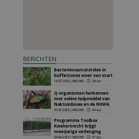
BERICHTEN
Bacterievuurcontroles in
bufferzones weer van start
16-07-2026 | NIEUWS
28 sec
Q-organismen herkennen
met online hulpmiddel van
Naktuinbouw en de NVWA
01-07-2026 | NIEUWS
44 sec
Programma Toolbox
Kwekersrecht krijgt
meerjarige verlenging
09-06-2026 | NIEUWS
47 sec