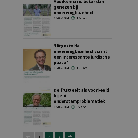
Voorkomen is beter dan
genezen bij
onverenigbaarheid
07-05-2024
107 sec
'Uitgestelde
onverenigbaarheid vormt
een interessante jurdische
puzzel'
06-05-2024
165 sec
De fruitteelt als voorbeeld
bij ent-
onderstamproblematiek
03-05-2024
85 sec
1
2
3