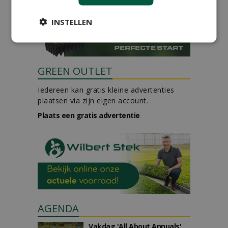
INSTELLEN
GREEN OUTLET
Iedereen kan gratis kleine advertenties
plaatsen via zijn eigen account.
Plaats een gratis advertentie
AGENDA
Vakdag 'All About Annuals'