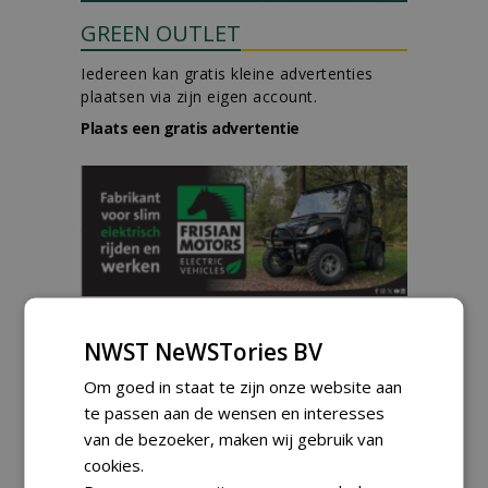
GREEN OUTLET
Iedereen kan gratis kleine advertenties
plaatsen via zijn eigen account.
Plaats een gratis advertentie
AGENDA
NWST NeWSTories BV
Vakdag 'All About Annuals'
zet eenjarige planten
Om goed in staat te zijn onze website aan
centraal in Appeltern
te passen aan de wensen en interesses
donderdag 27 augustus 2026
van de bezoeker, maken wij gebruik van
DCM Innovation Expo op 1 en
cookies.
2 september 2026