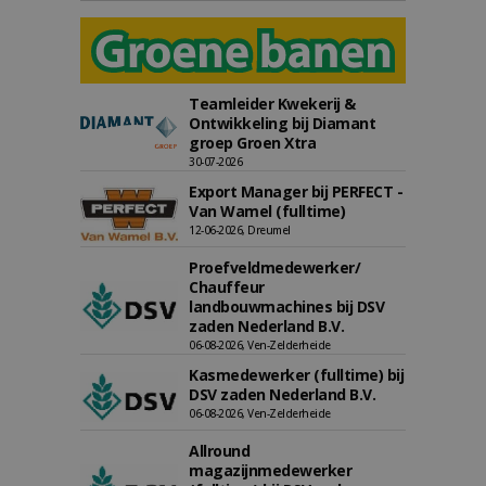
Teamleider Kwekerij &
Ontwikkeling bij Diamant
groep Groen Xtra
30-07-2026
Export Manager bij PERFECT -
Van Wamel (fulltime)
12-06-2026, Dreumel
Proefveldmedewerker/
Chauffeur
landbouwmachines bij DSV
zaden Nederland B.V.
06-08-2026, Ven-Zelderheide
Kasmedewerker (fulltime) bij
DSV zaden Nederland B.V.
06-08-2026, Ven-Zelderheide
Allround
magazijnmedewerker