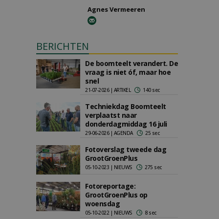
Agnes Vermeeren
BERICHTEN
De boomteelt verandert. De
vraag is niet óf, maar hoe
snel
21-07-2026 | ARTIKEL
140 sec
Techniekdag Boomteelt
verplaatst naar
donderdagmiddag 16 juli
29-06-2026 | AGENDA
25 sec
Fotoverslag tweede dag
GrootGroenPlus
05-10-2023 | NIEUWS
275 sec
Fotoreportage:
GrootGroenPlus op
woensdag
05-10-2022 | NIEUWS
8 sec