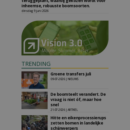
teruggeplant, waarbij gekozen wordt voor
inheemse, robuuste boomsoorten.
dinsdag 9 juni 2026
TRENDING
Groene transfers juli
09-07-2026 | NIEUWS
De boomteelt verandert. De
vraag is niet óf, maar hoe
snel
21-07-2026 | ARTIKEL
Hitte en eikenprocessierups
zetten bomen in landelijke
schijnwerpers