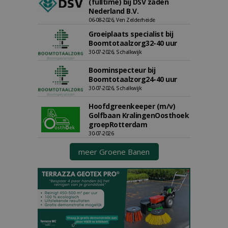
(fulltime) bij DSV zaden
Nederland B.V.
06-08-2026, Ven Zelderheide
Groeiplaats specialist bij
Boomtotaalzorg32-40 uur
30-07-2026, Schalkwijk
Boominspecteur bij
Boomtotaalzorg24-40 uur
30-07-2026, Schalkwijk
Hoofdgreenkeeper (m/v)
Golfbaan KralingenOosthoek
groepRotterdam
30-07-2026
meer Groene Banen