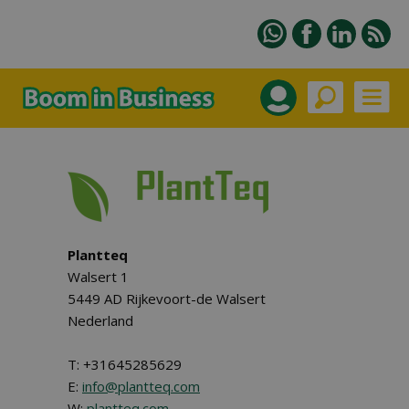
Plantteq
Walsert 1
5449 AD Rijkevoort-de Walsert
Nederland
T: +31645285629
E:
info@plantteq.com
W:
plantteq.com