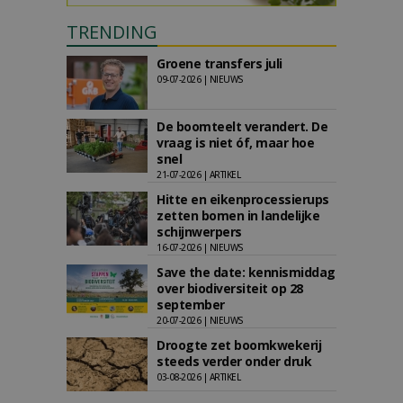
TRENDING
Groene transfers juli
09-07-2026 | NIEUWS
De boomteelt verandert. De
vraag is niet óf, maar hoe
snel
21-07-2026 | ARTIKEL
Hitte en eikenprocessierups
zetten bomen in landelijke
schijnwerpers
16-07-2026 | NIEUWS
Save the date: kennismiddag
over biodiversiteit op 28
september
20-07-2026 | NIEUWS
Droogte zet boomkwekerij
steeds verder onder druk
03-08-2026 | ARTIKEL