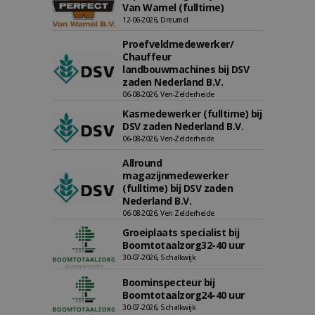
Van Wamel (fulltime)
12-06-2026, Dreumel
Proefveldmedewerker/
Chauffeur
landbouwmachines bij DSV
zaden Nederland B.V.
06-08-2026, Ven-Zelderheide
Kasmedewerker (fulltime) bij
DSV zaden Nederland B.V.
06-08-2026, Ven-Zelderheide
Allround
magazijnmedewerker
(fulltime) bij DSV zaden
Nederland B.V.
06-08-2026, Ven Zelderheide
Groeiplaats specialist bij
Boomtotaalzorg32-40 uur
30-07-2026, Schalkwijk
Boominspecteur bij
Boomtotaalzorg24-40 uur
30-07-2026, Schalkwijk