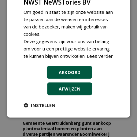
NWST NeWSTories BV
Landelijke Jongerendag
Boomkwekerij op 9 oktober
Om goed in staat te zijn onze website aan
2026
te passen aan de wensen en interesses
vrijdag 9 oktober 2026
van de bezoeker, maken wij gebruik van
cookies.
Deze gegevens zijn voor ons van belang
om voor u een prettige website ervaring
te kunnen blijven ontwikkelen.
Lees verder
AKKOORD
AFWIJZEN
INSTELLEN
TENDERS
Gemeente Geertruidenberg gunt aankoop
plantmateriaal bomen en planten aan
diverse partijen waaronder Boomkwekerij