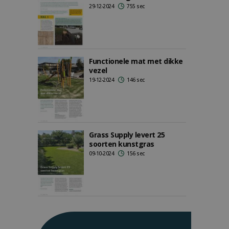
29-12-2024
755 sec
Functionele mat met dikke
vezel
19-12-2024
146 sec
Grass Supply levert 25
soorten kunstgras
09-10-2024
156 sec