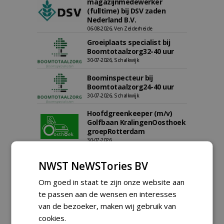
magazijnmedewerker
(fulltime) bij DSV zaden
Nederland B.V.
06-08-2026, Ven Zelderheide
Groeiplaats specialist bij
Boomtotaalzorg32-40 uur
30-07-2026, Schalkwijk
Boominspecteur bij
Boomtotaalzorg24-40 uur
30-07-2026, Schalkwijk
Hoofdgreenkeeper (m/v)
Golfbaan KralingenOosthoek
groepRotterdam
30-07-2026
meer Groene Banen
NWST NeWSTories BV
Om goed in staat te zijn onze website aan
te passen aan de wensen en interesses
van de bezoeker, maken wij gebruik van
cookies.