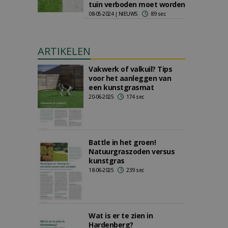
tuin verboden moet worden
08-05-2024 | NIEUWS
89 sec
ARTIKELEN
Vakwerk of valkuil? Tips
voor het aanleggen van
een kunstgrasmat
20-06-2025
174 sec
Battle in het groen!
Natuurgraszoden versus
kunstgras
18-06-2025
239 sec
Wat is er te zien in
Hardenberg?