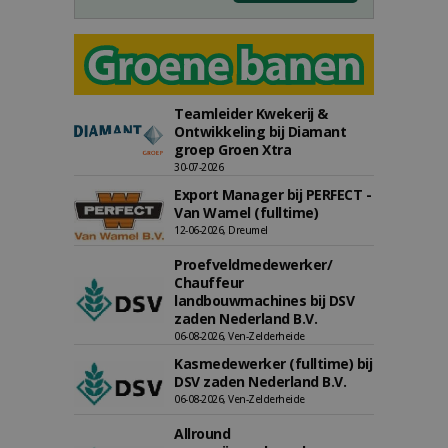
Teamleider Kwekerij &
Ontwikkeling bij Diamant
groep Groen Xtra
30-07-2026
Export Manager bij PERFECT -
Van Wamel (fulltime)
12-06-2026, Dreumel
Proefveldmedewerker/
Chauffeur
landbouwmachines bij DSV
zaden Nederland B.V.
06-08-2026, Ven-Zelderheide
Kasmedewerker (fulltime) bij
DSV zaden Nederland B.V.
06-08-2026, Ven-Zelderheide
Allround