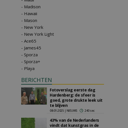
- Madison
- Hawaii
- Mason
- New York
- New York Light
- Ace65
- James45
- Sporza
- Sporza+
- Playa
BERICHTEN
Fotoverslag eerste dag
Hardenberg: de sfeer is
goed, grote drukte leek uit
te blijven
08-01-2025 | NIEUWS
240 sec
43% van de Nederlanders
vindt dat kunstgras in de