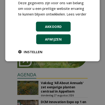
Deze gegevens zijn voor ons van belang
om voor u een prettige website ervaring
GREEN OUTLET
te kunnen blijven ontwikkelen.
Lees verder
Iedereen kan gratis kleine advertenties
plaatsen via zijn eigen account.
AKKOORD
Plaats een gratis advertentie
AFWIJZEN
INSTELLEN
AGENDA
Vakdag 'All About Annuals'
zet eenjarige planten
centraal in Appeltern
donderdag 27 augustus 2026
DCM Innovation Expo op 1 en