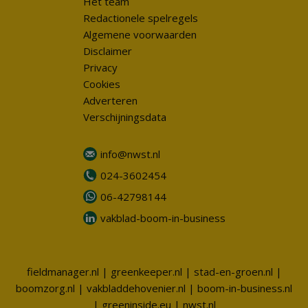
Het team
Redactionele spelregels
Algemene voorwaarden
Disclaimer
Privacy
Cookies
Adverteren
Verschijningsdata
info@nwst.nl
024-3602454
06-42798144
vakblad-boom-in-business
fieldmanager.nl
|
greenkeeper.nl
|
stad-en-groen.nl
|
boomzorg.nl
|
vakbladdehovenier.nl
|
boom-in-business.nl
|
greeninside.eu
|
nwst.nl