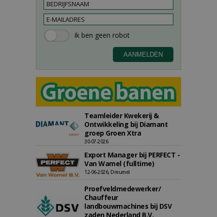
Teamleider Kwekerij &
Ontwikkeling bij Diamant
groep Groen Xtra
30-07-2026
Export Manager bij PERFECT -
Van Wamel (fulltime)
12-06-2026, Dreumel
Proefveldmedewerker/
Chauffeur
landbouwmachines bij DSV
zaden Nederland B.V.