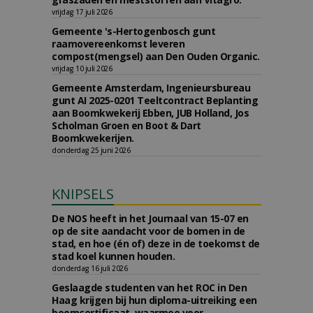
vrijdag 17 juli 2026
Gemeente 's-Hertogenbosch gunt
raamovereenkomst leveren
compost(mengsel) aan Den Ouden Organic.
vrijdag 10 juli 2026
Gemeente Amsterdam, Ingenieursbureau
gunt AI 2025-0201 Teeltcontract Beplanting
aan Boomkwekerij Ebben, JUB Holland, Jos
Scholman Groen en Boot & Dart
Boomkwekerijen.
donderdag 25 juni 2026
KNIPSELS
De NOS heeft in het Journaal van 15-07 en
op de site aandacht voor de bomen in de
stad, en hoe (én of) deze in de toekomst de
stad koel kunnen houden.
donderdag 16 juli 2026
Geslaagde studenten van het ROC in Den
Haag krijgen bij hun diploma-uitreiking een
boomcertificaat, waarmee voor