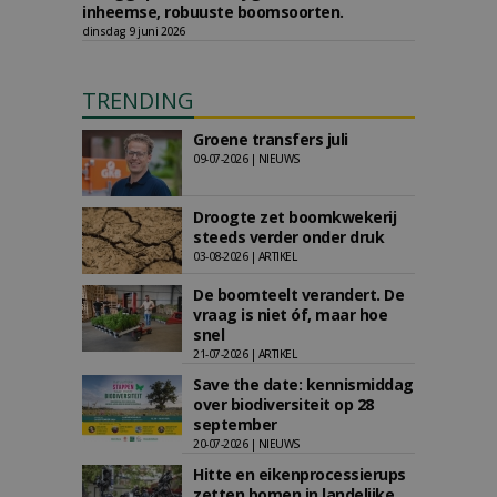
inheemse, robuuste boomsoorten.
dinsdag 9 juni 2026
TRENDING
Groene transfers juli
09-07-2026 | NIEUWS
Droogte zet boomkwekerij
steeds verder onder druk
03-08-2026 | ARTIKEL
De boomteelt verandert. De
vraag is niet óf, maar hoe
snel
21-07-2026 | ARTIKEL
Save the date: kennismiddag
over biodiversiteit op 28
september
20-07-2026 | NIEUWS
Hitte en eikenprocessierups
zetten bomen in landelijke