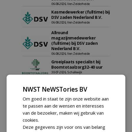
06-08-2026, Ven-Zelderheide
Kasmedewerker (fulltime) bij
DSV zaden Nederland B.V.
06-08-2026, Ven-Zelderheide
Allround
magazijnmedewerker
(fulltime) bij DSV zaden
Nederland B.V.
06-08-2026, Ven Zelderheide
Groeiplaats specialist bij
Boomtotaalzorg32-40 uur
30-07-2026, Schalkwijk
Boominspecteur bij
NWST NeWSTories BV
Boomtotaalzorg24-40 uur
30-07-2026, Schalkwijk
Om goed in staat te zijn onze website aan
Hoofdgreenkeeper (m/v)
te passen aan de wensen en interesses
Golfbaan KralingenOosthoek
van de bezoeker, maken wij gebruik van
groepRotterdam
cookies.
30-07-2026
Deze gegevens zijn voor ons van belang
meer Groene Banen