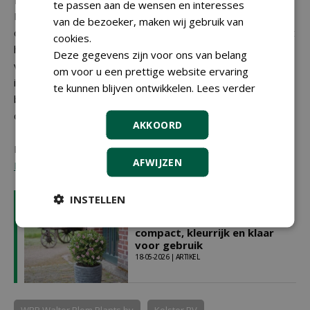
te passen aan de wensen en interesses
Platinum Blonde valt op door zijn bonte blad met gele,
van de bezoeker, maken wij gebruik van
crèmekleurige en lichtgroene tinten, waardoor de plant het
cookies.
hele jaar sierwaarde heeft. De blauw-mauve bloemen
Deze gegevens zijn voor ons van belang
verspreiden een sterke lavendelgeur, trekken volop
om voor u een prettige website ervaring
insecten aan en verschijnen gedurende een lange
te kunnen blijven ontwikkelen.
Lees verder
bloeiperiode op een compacte plant van 40 tot 60
centimeter hoog.
AKKOORD
Kweker:
Heco Young Plants
,
Vitroflora
,
Alkemade
AFWIJZEN
Perennials
LEES OOK
INSTELLEN
Nieuwe Planten in Busines:
compact, kleurrijk en klaar
voor gebruik
18-05-2026 | ARTIKEL