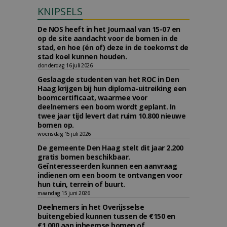
KNIPSELS
De NOS heeft in het Journaal van 15-07 en
op de site aandacht voor de bomen in de
stad, en hoe (én of) deze in de toekomst de
stad koel kunnen houden.
donderdag 16 juli 2026
Geslaagde studenten van het ROC in Den
Haag krijgen bij hun diploma-uitreiking een
boomcertificaat, waarmee voor
deelnemers een boom wordt geplant. In
twee jaar tijd levert dat ruim 10.800 nieuwe
bomen op.
woensdag 15 juli 2026
De gemeente Den Haag stelt dit jaar 2.200
gratis bomen beschikbaar.
Geïnteresseerden kunnen een aanvraag
indienen om een boom te ontvangen voor
hun tuin, terrein of buurt.
maandag 15 juni 2026
Deelnemers in het Overijsselse
buitengebied kunnen tussen de €150 en
€1.000 aan inheemse bomen of