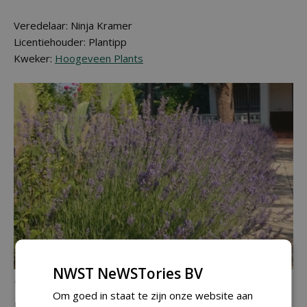
Veredelaar: Ninja Kramer
Licentiehouder: Plantipp
Kweker:
Hoogeveen Plants
NWST NeWSTories BV
Platinum Blonde. Foto: Concept Factory
Om goed in staat te zijn onze website aan
Lavandula angustifolia 'Platinum Blonde'