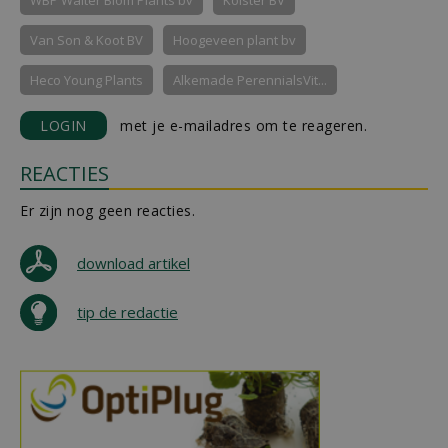
WBP Walter Blom Plants bv
Kolster BV
Van Son & Koot BV
Hoogeveen plant bv
Heco Young Plants
Alkemade PerennialsVit...
LOGIN
met je e-mailadres om te reageren.
REACTIES
Er zijn nog geen reacties.
download artikel
tip de redactie