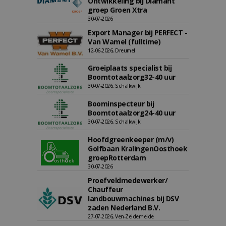
Ontwikkeling bij Diamant
groep Groen Xtra
30-07-2026
Export Manager bij PERFECT -
Van Wamel (fulltime)
12-06-2026, Dreumel
Groeiplaats specialist bij
Boomtotaalzorg32-40 uur
30-07-2026, Schalkwijk
Boominspecteur bij
Boomtotaalzorg24-40 uur
30-07-2026, Schalkwijk
Hoofdgreenkeeper (m/v)
Golfbaan KralingenOosthoek
groepRotterdam
30-07-2026
Proefveldmedewerker/
Chauffeur
landbouwmachines bij DSV
zaden Nederland B.V.
27-07-2026, Ven-Zelderheide