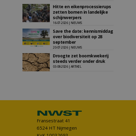
Hitte en eikenprocessierups
zetten bomen in landelijke
schijnwerpers
16-07-2026 | NIEUWS
Save the date: kennismiddag
over biodiversiteit op 28
september
20-07-2026 | NIEUWS
Droogte zet boomkwekerij
steeds verder onder druk
03-08-2026 | ARTIKEL
Fransestraat 41
6524 HT Nijmegen
KvK 10032693