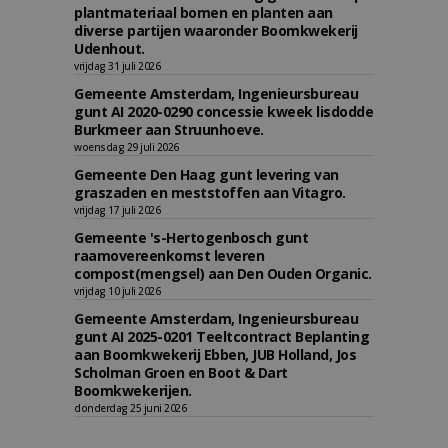
plantmateriaal bomen en planten aan
diverse partijen waaronder Boomkwekerij
Udenhout.
vrijdag 31 juli 2026
Gemeente Amsterdam, Ingenieursbureau
gunt AI 2020-0290 concessie kweek lisdodde
Burkmeer aan Struunhoeve.
woensdag 29 juli 2026
Gemeente Den Haag gunt levering van
graszaden en meststoffen aan Vitagro.
vrijdag 17 juli 2026
Gemeente 's-Hertogenbosch gunt
raamovereenkomst leveren
compost(mengsel) aan Den Ouden Organic.
vrijdag 10 juli 2026
Gemeente Amsterdam, Ingenieursbureau
gunt AI 2025-0201 Teeltcontract Beplanting
aan Boomkwekerij Ebben, JUB Holland, Jos
Scholman Groen en Boot & Dart
Boomkwekerijen.
donderdag 25 juni 2026