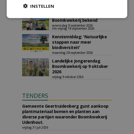
dinsdag 1 september 2026
INSTELLEN
t/m woensdag 2 september 2026
Data Innovatiedagen
Boomkwekerij bekend
woensdag 9 september 2026
t/m vrijdag 18 september 2026
Kennismiddag: 'Natuurlijke
stappen naar meer
biodiversiteit'
maandag 28 september 2026
Landelijke Jongerendag
Boomkwekerij op 9 oktober
2026
vrijdag 9 oktober 2026
TENDERS
Gemeente Geertruidenberg gunt aankoop
plantmateriaal bomen en planten aan
diverse partijen waaronder Boomkwekerij
Udenhout.
vrijdag 31 juli 2026