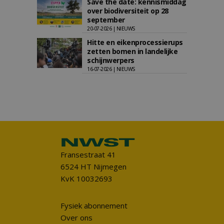
Save the date: kennismiddag
over biodiversiteit op 28
september
20-07-2026 | NIEUWS
Hitte en eikenprocessierups
zetten bomen in landelijke
schijnwerpers
16-07-2026 | NIEUWS
Fransestraat 41
6524 HT Nijmegen
KvK 10032693
Fysiek abonnement
Over ons