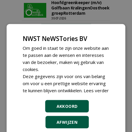
Hoofdgreenkeeper (m/v)
Golfbaan KralingenOosthoek
groepRotterdam
30-07-2026
meer Groene Banen
NWST NeWSTories BV
GREEN OUTLET
Om goed in staat te zijn onze website aan
te passen aan de wensen en interesses
Iedereen kan gratis kleine advertenties
van de bezoeker, maken wij gebruik van
plaatsen via zijn eigen account.
cookies.
Plaats een gratis advertentie
Deze gegevens zijn voor ons van belang
om voor u een prettige website ervaring
AGENDA
te kunnen blijven ontwikkelen.
Lees verder
Vakdag 'All About Annuals'
AKKOORD
zet eenjarige planten
centraal in Appeltern
donderdag 27 augustus 2026
AFWIJZEN
DCM Innovation Expo op 1 en
2 september 2026