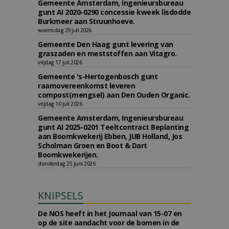
Gemeente Amsterdam, Ingenieursbureau
gunt AI 2020-0290 concessie kweek lisdodde
Burkmeer aan Struunhoeve.
woensdag 29 juli 2026
Gemeente Den Haag gunt levering van
graszaden en meststoffen aan Vitagro.
vrijdag 17 juli 2026
Gemeente 's-Hertogenbosch gunt
raamovereenkomst leveren
compost(mengsel) aan Den Ouden Organic.
vrijdag 10 juli 2026
Gemeente Amsterdam, Ingenieursbureau
gunt AI 2025-0201 Teeltcontract Beplanting
aan Boomkwekerij Ebben, JUB Holland, Jos
Scholman Groen en Boot & Dart
Boomkwekerijen.
donderdag 25 juni 2026
KNIPSELS
De NOS heeft in het Journaal van 15-07 en
op de site aandacht voor de bomen in de