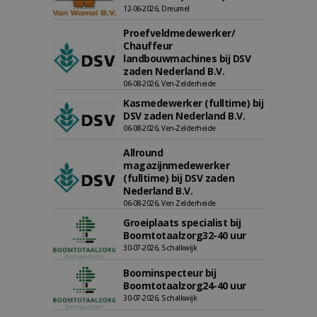
12-06-2026, Dreumel
Proefveldmedewerker/
Chauffeur
landbouwmachines bij DSV
zaden Nederland B.V.
06-08-2026, Ven-Zelderheide
Kasmedewerker (fulltime) bij
DSV zaden Nederland B.V.
06-08-2026, Ven-Zelderheide
Allround
magazijnmedewerker
(fulltime) bij DSV zaden
Nederland B.V.
06-08-2026, Ven Zelderheide
Groeiplaats specialist bij
Boomtotaalzorg32-40 uur
30-07-2026, Schalkwijk
Boominspecteur bij
Boomtotaalzorg24-40 uur
30-07-2026, Schalkwijk