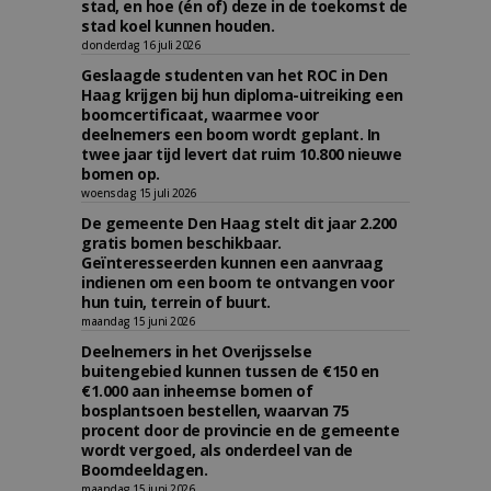
stad, en hoe (én of) deze in de toekomst de
stad koel kunnen houden.
donderdag 16 juli 2026
Geslaagde studenten van het ROC in Den
Haag krijgen bij hun diploma-uitreiking een
boomcertificaat, waarmee voor
deelnemers een boom wordt geplant. In
twee jaar tijd levert dat ruim 10.800 nieuwe
bomen op.
woensdag 15 juli 2026
De gemeente Den Haag stelt dit jaar 2.200
gratis bomen beschikbaar.
Geïnteresseerden kunnen een aanvraag
indienen om een boom te ontvangen voor
hun tuin, terrein of buurt.
maandag 15 juni 2026
Deelnemers in het Overijsselse
buitengebied kunnen tussen de €150 en
€1.000 aan inheemse bomen of
bosplantsoen bestellen, waarvan 75
procent door de provincie en de gemeente
wordt vergoed, als onderdeel van de
Boomdeeldagen.
maandag 15 juni 2026