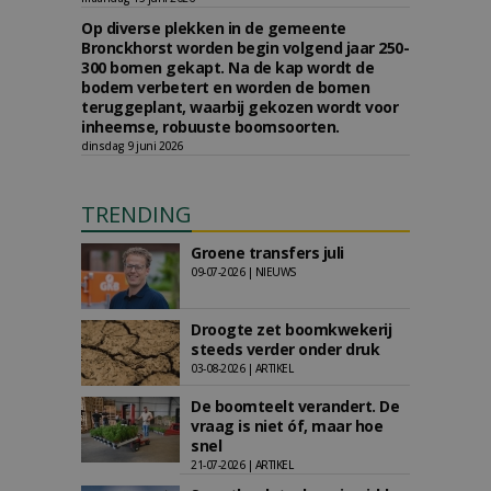
Op diverse plekken in de gemeente
Bronckhorst worden begin volgend jaar 250-
300 bomen gekapt. Na de kap wordt de
bodem verbetert en worden de bomen
teruggeplant, waarbij gekozen wordt voor
inheemse, robuuste boomsoorten.
dinsdag 9 juni 2026
TRENDING
Groene transfers juli
09-07-2026 | NIEUWS
Droogte zet boomkwekerij
steeds verder onder druk
03-08-2026 | ARTIKEL
De boomteelt verandert. De
vraag is niet óf, maar hoe
snel
21-07-2026 | ARTIKEL