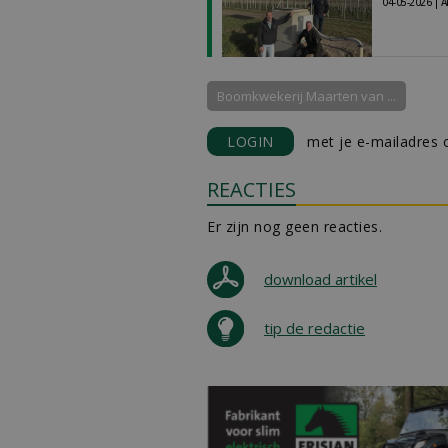
04-05-2026 | A
Boomkwekerij Maarten van ...
LOGIN
met je e-mailadres o
REACTIES
Er zijn nog geen reacties.
download artikel
tip de redactie