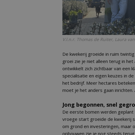
V.l.n.r. Thomas de Ruiter, Laura v
De kwekerij groeide in ruim twintig
groei zie je niet alleen terug in he
ontwikkelt zich zichtbaar van een k
specialisatie en eigen keuzes in d
het bedrijf. Meer hectares betekent
moet je het anders gaan inrichten. A
Jong begonnen, snel gegro
De eerste bomen werden geplant t
vroege start groeide de kwekerij st
om grond en investeringen, maar 
opbouwen zie je nog steeds terug in 