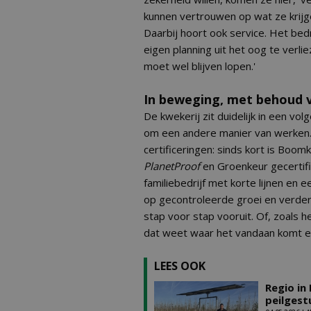
kunnen vertrouwen op wat ze krijge
Daarbij hoort ook service. Het bedri
eigen planning uit het oog te verli
moet wel blijven lopen.'
In beweging, met behoud v
De kwekerij zit duidelijk in een vo
om een andere manier van werken. D
certificeringen: sinds kort is Bo
PlanetProof
en Groenkeur gecertific
familiebedrijf met korte lijnen en 
op gecontroleerde groei en verder
stap voor stap vooruit. Of, zoals h
dat weet waar het vandaan komt en
LEES OOK
Regio in
peilgest