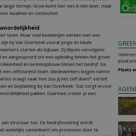
 lange termijn. Groei komt hier niet in één keer, maar
oor kwaliteit en continuïteit.
woordelijkheid
 het team. Waar veel kwekerijen werken met een
zijn bij Van Overbeek vooral jonge en lokale
GREE
rkers starten als bijbaan. Zij blijven vervolgens
Iedereen
 en aangespoord om een opleiding binnen het groen
plaatsen
trokkenheid én kennisopbouw binnen het bedrijf. De
Plaats e
t een zelfsturend team. Medewerkers krijgen ruimte
rten vraagt vaak: hoe zou jij het zelf doen?' vertelt
men en beplanting bij Van Overbeek. 'Dat zorgt ervoor
AGEN
ordelijkheid pakken. Daarmee creëer je een
aan structuur toe. De bedrijfsvoering wordt
dat wekelijks samenkomt om processen door te