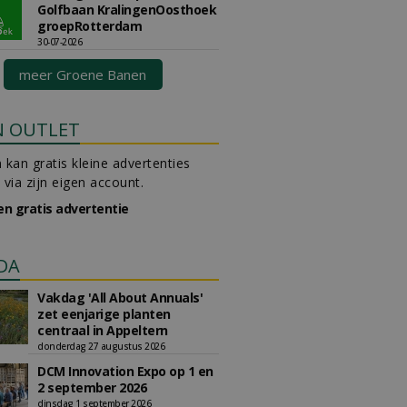
Golfbaan KralingenOosthoek
groepRotterdam
30-07-2026
meer Groene Banen
N OUTLET
 kan gratis kleine advertenties
 via zijn eigen account.
en gratis advertentie
DA
Vakdag 'All About Annuals'
zet eenjarige planten
centraal in Appeltern
donderdag 27 augustus 2026
DCM Innovation Expo op 1 en
2 september 2026
dinsdag 1 september 2026