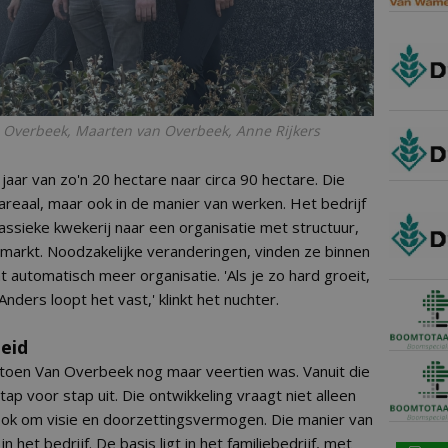
an Overbeek, Maarten van Overbeek, Anne Rijkers
 jaar van zo'n 20 hectare naar circa 90 hectare. Die
t areaal, maar ook in de manier van werken. Het bedrijf
lassieke kwekerij naar een organisatie met structuur,
e markt. Noodzakelijke veranderingen, vinden ze binnen
 automatisch meer organisatie. 'Als je zo hard groeit,
nders loopt het vast,' klinkt het nuchter.
eid
oen Van Overbeek nog maar veertien was. Vanuit die
ap voor stap uit. Die ontwikkeling vraagt niet alleen
ook om visie en doorzettingsvermogen. Die manier van
het bedrijf. De basis ligt in het familiebedrijf, met