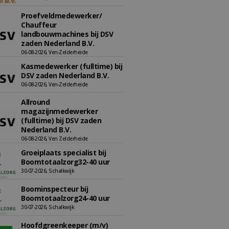
Proefveldmedewerker/
Chauffeur
landbouwmachines bij DSV
zaden Nederland B.V.
06-08-2026, Ven-Zelderheide
Kasmedewerker (fulltime) bij
DSV zaden Nederland B.V.
06-08-2026, Ven-Zelderheide
Allround
magazijnmedewerker
(fulltime) bij DSV zaden
Nederland B.V.
06-08-2026, Ven Zelderheide
Groeiplaats specialist bij
Boomtotaalzorg32-40 uur
30-07-2026, Schalkwijk
Boominspecteur bij
Boomtotaalzorg24-40 uur
30-07-2026, Schalkwijk
Hoofdgreenkeeper (m/v)