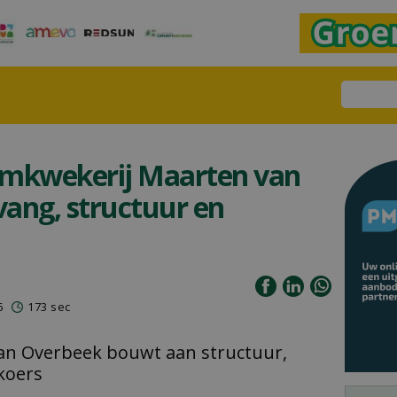
omkwekerij Maarten van
ang, structuur en
6
173 sec
n Overbeek bouwt aan structuur,
koers