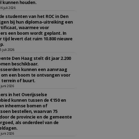
l kunnen houden.
 juli 2026
e studenten van het ROC in Den
jgen bij hun diploma-uitreiking een
tificaat, waarmee voor
rs een boom wordt geplant. In
r tijd levert dat ruim 10.800 nieuwe
p.
 juli 2026
nte Den Haag stelt dit jaar 2.200
omen beschikbaar.
esseerden kunnen een aanvraag
n om een boom te ontvangen voor
 terrein of buurt.
juni 2026
rs in het Overijsselse
bied kunnen tussen de €150 en
aan inheemse bomen of
soen bestellen, waarvan 75
door de provincie en de gemeente
rgoed, als onderdeel van de
ldagen.
juni 2026