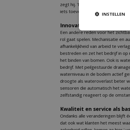
zegt hij. 'Meer droogteresistente 
iets toevoegen voor de biodiversite
INSTELLEN
Innovatie in het veld
Een andere reden voor het zichtba
rol gaat spelen. Mechanisatie en a
afhankelijkheid van arbeid te verl
bestreden en zet het bedrijf in op
het binden van bomen. Ook is wate
bedrijf. Met peilgestuurde draina
waterniveau in de bodem actief g
droogte als wateroverlast beter 
sensoren die automatisch het wate
zelfstandig reageert op de omstan
Kwaliteit en service als bas
Ondanks alle veranderingen blijft é
dat ook wat klanten het meest waar
zekerheid willen, komen ze hier,' v