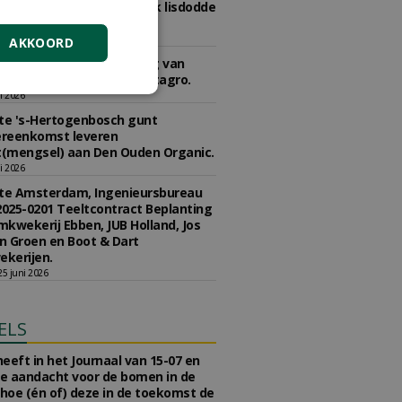
2020-0290 concessie kweek lisdodde
r aan Struunhoeve.
 juli 2026
AKKOORD
e Den Haag gunt levering van
n en meststoffen aan Vitagro.
li 2026
e 's-Hertogenbosch gunt
reenkomst leveren
(mengsel) aan Den Ouden Organic.
li 2026
e Amsterdam, Ingenieursbureau
2025-0201 Teeltcontract Beplanting
kwekerij Ebben, JUB Holland, Jos
 Groen en Boot & Dart
kerijen.
5 juni 2026
ELS
eeft in het Journaal van 15-07 en
te aandacht voor de bomen in de
 hoe (én of) deze in de toekomst de