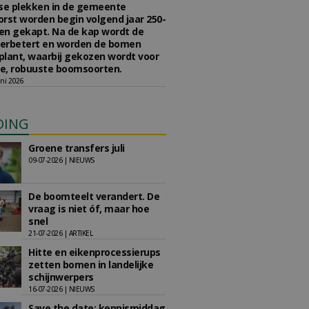
se plekken in de gemeente
rst worden begin volgend jaar 250-
en gekapt. Na de kap wordt de
erbetert en worden de bomen
lant, waarbij gekozen wordt voor
e, robuuste boomsoorten.
ni 2026
DING
Groene transfers juli
09-07-2026 | NIEUWS
De boomteelt verandert. De
vraag is niet óf, maar hoe
snel
21-07-2026 | ARTIKEL
Hitte en eikenprocessierups
zetten bomen in landelijke
schijnwerpers
16-07-2026 | NIEUWS
Save the date: kennismiddag