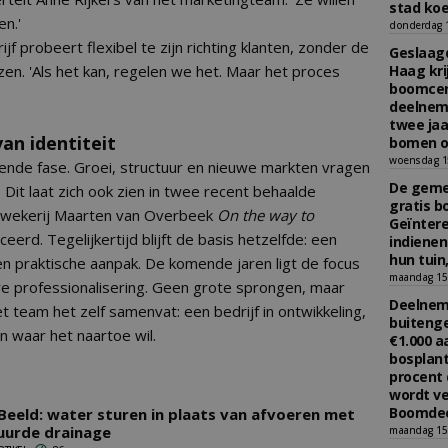
stad koe
n.'
donderdag 16
jf probeert flexibel te zijn richting klanten, zonder de
Geslaagd
ezen. 'Als het kan, regelen we het. Maar het proces
Haag kri
boomcer
deelneme
twee jaa
an identiteit
bomen o
woensdag 15
lgende fase. Groei, structuur en nieuwe markten vragen
De gemee
it laat zich ook zien in twee recent behaalde
gratis b
omkwekerij Maarten van Overbeek
On the way to
Geïnter
eerd. Tegelijkertijd blijft de basis hetzelfde: een
indiene
hun tuin,
een praktische aanpak. De komende jaren ligt de focus
maandag 15 
e professionalisering. Geen grote sprongen, maar
Deelneme
et team het zelf samenvat: een bedrijf in ontwikkeling,
buitenge
 waar het naartoe wil.
€1.000 
bosplant
procent 
wordt ve
Boomdee
 Beeld: water sturen in plaats van afvoeren met
uurde drainage
maandag 15 