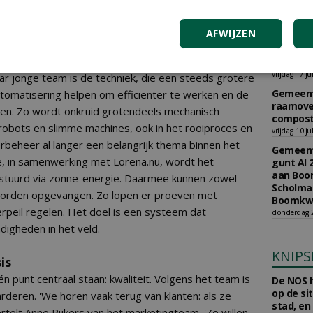
gunt AI 
soorten, meer cultivars en overal meer soorten die
Burkmee
it.'
woensdag 29
AFWIJZEN
Gemeent
graszade
vrijdag 17 ju
ar jonge team is de techniek, die een steeds grotere
Gemeent
utomatisering helpen om efficiënter te werken en de
raamove
agen. Zo wordt onkruid grotendeels mechanisch
compost
 robots en slimme machines, ook in het rooiproces en
vrijdag 10 ju
rbeheer al langer een belangrijk thema binnen het
Gemeent
ge, in samenwerking met Lorena.nu, wordt het
gunt AI 
aan Boom
estuurd via zonne-energie. Daarmee kunnen zowel
Scholman
worden opgevangen. Zo lopen er proeven met
Boomkwe
rpeil regelen. Het doel is een systeem dat
donderdag 2
digheden in het veld.
KNIPS
is
én punt centraal staan: kwaliteit. Volgens het team is
De NOS h
op de si
deren. 'We horen vaak terug van klanten: als ze
stad, en
ertelt Anne Rijkers van het marketingteam. 'Ze willen