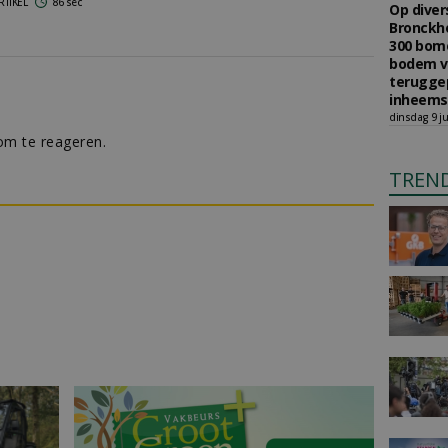
RTIKEL
86 sec
Op diver
Bronckho
300 bom
bodem v
teruggep
inheems
dinsdag 9 ju
m te reageren.
TREN