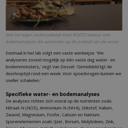
Met het eigen onderzoekslab kiest ROOTZ bewust voor
bodemanalyses die aansluiten op de praktijk van de sector
Eenmaal in het lab volgt een vaste werkwijze. 'We
analyseren zoveel mogelijk op één vaste dag water- en
bodemmonsters,' zegt Van Dessel. 'Gemiddeld ligt de
doorlooptijd rond een week. Voor spoedvragen kunnen we
sneller schakelen.'
Specifieke water- en bodemanalyses
De analyses richten zich vooral op de nutriënten zoals
Nitraat-N (NO3), Ammonium-N (NH4), Stikstof, Kalium,
Zwavel, Magnesium, Fosfor, Calcium en Natrium.
Sporenelementen zoals IJzer, Borium, Molybdeen, Zink,