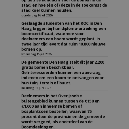
stad, en hoe (én of) deze in de toekomst de
stad koel kunnen houden.
donderdag 16 juli 2026
Geslaagde studenten van het ROC in Den
Haag krijgen bij hun diploma-uitreiking een
boomcertificaat, waarmee voor
deelnemers een boom wordt geplant. In
twee jaar tijd levert dat ruim 10.800 nieuwe
bomen op.
woensdag 15 juli 2026
De gemeente Den Haag stelt dit jaar 2.200
gratis bomen beschikbaar.
Geïnteresseerden kunnen een aanvraag
indienen om een boom te ontvangen voor
hun tuin, terrein of buurt.
maandag 15 juni 2026
Deelnemers in het Overijsselse
buitengebied kunnen tussen de €150 en
€1.000 aan inheemse bomen of
bosplantsoen bestellen, waarvan 75
procent door de provincie en de gemeente
wordt vergoed, als onderdeel van de
Boomdeeldagen.