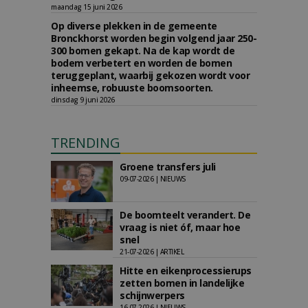
maandag 15 juni 2026
Op diverse plekken in de gemeente
Bronckhorst worden begin volgend jaar 250-
300 bomen gekapt. Na de kap wordt de
bodem verbetert en worden de bomen
teruggeplant, waarbij gekozen wordt voor
inheemse, robuuste boomsoorten.
dinsdag 9 juni 2026
TRENDING
Groene transfers juli
09-07-2026 | NIEUWS
De boomteelt verandert. De
vraag is niet óf, maar hoe
snel
21-07-2026 | ARTIKEL
Hitte en eikenprocessierups
zetten bomen in landelijke
schijnwerpers
16-07-2026 | NIEUWS