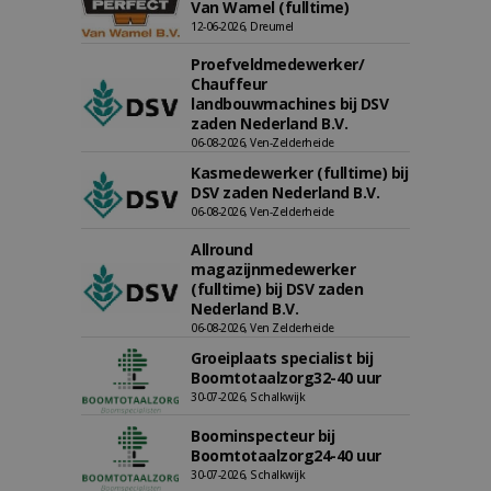
Van Wamel (fulltime)
12-06-2026, Dreumel
Proefveldmedewerker/
Chauffeur
landbouwmachines bij DSV
zaden Nederland B.V.
06-08-2026, Ven-Zelderheide
Kasmedewerker (fulltime) bij
DSV zaden Nederland B.V.
06-08-2026, Ven-Zelderheide
Allround
magazijnmedewerker
(fulltime) bij DSV zaden
Nederland B.V.
06-08-2026, Ven Zelderheide
Groeiplaats specialist bij
Boomtotaalzorg32-40 uur
30-07-2026, Schalkwijk
Boominspecteur bij
Boomtotaalzorg24-40 uur
30-07-2026, Schalkwijk