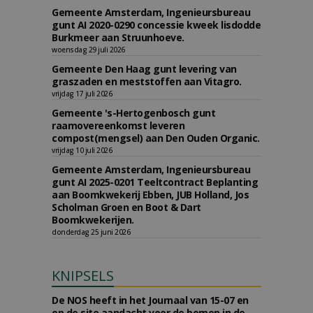
Gemeente Amsterdam, Ingenieursbureau
gunt AI 2020-0290 concessie kweek lisdodde
Burkmeer aan Struunhoeve.
woensdag 29 juli 2026
Gemeente Den Haag gunt levering van
graszaden en meststoffen aan Vitagro.
vrijdag 17 juli 2026
Gemeente 's-Hertogenbosch gunt
raamovereenkomst leveren
compost(mengsel) aan Den Ouden Organic.
vrijdag 10 juli 2026
Gemeente Amsterdam, Ingenieursbureau
gunt AI 2025-0201 Teeltcontract Beplanting
aan Boomkwekerij Ebben, JUB Holland, Jos
Scholman Groen en Boot & Dart
Boomkwekerijen.
donderdag 25 juni 2026
KNIPSELS
De NOS heeft in het Journaal van 15-07 en
op de site aandacht voor de bomen in de