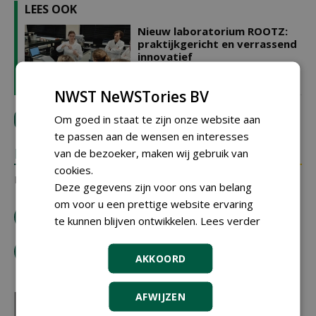
LEES OOK
Nieuw laboratorium ROOTZ:
praktijkgericht en verrassend
innovatief
19-12-2025 | ARTIKEL
NWST NeWSTories BV
Om goed in staat te zijn onze website aan
LOGIN
met je e-mailadres om te reageren.
te passen aan de wensen en interesses
REACTIES
van de bezoeker, maken wij gebruik van
cookies.
Er zijn nog geen reacties.
Deze gegevens zijn voor ons van belang
om voor u een prettige website ervaring
download artikel
te kunnen blijven ontwikkelen.
Lees verder
tip de redactie
AKKOORD
AFWIJZEN