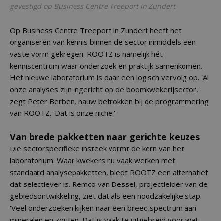
gevestigd op Business Centre Treeport in Zundert
Op Business Centre Treeport in Zundert heeft het
organiseren van kennis binnen de sector inmiddels een
vaste vorm gekregen. ROOTZ is namelijk hét
kenniscentrum waar onderzoek en praktijk samenkomen.
Het nieuwe laboratorium is daar een logisch vervolg op. 'Al
onze analyses zijn ingericht op de boomkwekerijsector,'
zegt Peter Berben, nauw betrokken bij de programmering
van ROOTZ. 'Dat is onze niche.'
Van brede pakketten naar gerichte keuzes
Die sectorspecifieke insteek vormt de kern van het
laboratorium. Waar kwekers nu vaak werken met
standaard analysepakketten, biedt ROOTZ een alternatief
dat selectiever is. Remco van Dessel, projectleider van de
gebiedsontwikkeling, ziet dat als een noodzakelijke stap.
'Veel onderzoeken kijken naar een breed spectrum aan
mineralen en zouten. Dat is vaak te uitgebreid voor wat