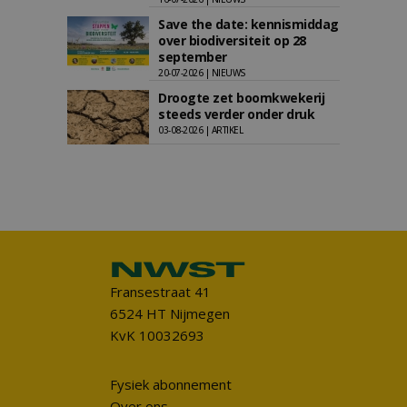
Save the date: kennismiddag
over biodiversiteit op 28
september
20-07-2026 | NIEUWS
Droogte zet boomkwekerij
steeds verder onder druk
03-08-2026 | ARTIKEL
Fransestraat 41
6524 HT Nijmegen
KvK 10032693
Fysiek abonnement
Over ons