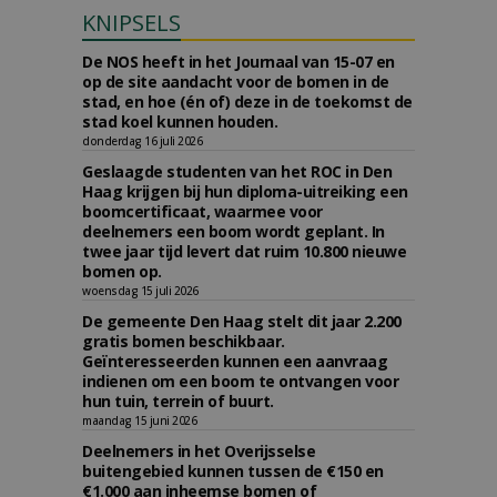
KNIPSELS
De NOS heeft in het Journaal van 15-07 en
op de site aandacht voor de bomen in de
stad, en hoe (én of) deze in de toekomst de
stad koel kunnen houden.
donderdag 16 juli 2026
Geslaagde studenten van het ROC in Den
Haag krijgen bij hun diploma-uitreiking een
boomcertificaat, waarmee voor
deelnemers een boom wordt geplant. In
twee jaar tijd levert dat ruim 10.800 nieuwe
bomen op.
woensdag 15 juli 2026
De gemeente Den Haag stelt dit jaar 2.200
gratis bomen beschikbaar.
Geïnteresseerden kunnen een aanvraag
indienen om een boom te ontvangen voor
hun tuin, terrein of buurt.
maandag 15 juni 2026
Deelnemers in het Overijsselse
buitengebied kunnen tussen de €150 en
€1.000 aan inheemse bomen of