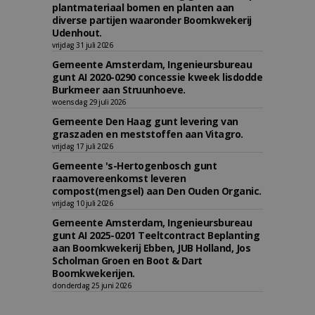
plantmateriaal bomen en planten aan
diverse partijen waaronder Boomkwekerij
Udenhout.
vrijdag 31 juli 2026
Gemeente Amsterdam, Ingenieursbureau
gunt AI 2020-0290 concessie kweek lisdodde
Burkmeer aan Struunhoeve.
woensdag 29 juli 2026
Gemeente Den Haag gunt levering van
graszaden en meststoffen aan Vitagro.
vrijdag 17 juli 2026
Gemeente 's-Hertogenbosch gunt
raamovereenkomst leveren
compost(mengsel) aan Den Ouden Organic.
vrijdag 10 juli 2026
Gemeente Amsterdam, Ingenieursbureau
gunt AI 2025-0201 Teeltcontract Beplanting
aan Boomkwekerij Ebben, JUB Holland, Jos
Scholman Groen en Boot & Dart
Boomkwekerijen.
donderdag 25 juni 2026