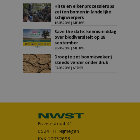
Hitte en eikenprocessierups
zetten bomen in landelijke
schijnwerpers
16-07-2026 | NIEUWS
Save the date: kennismiddag
over biodiversiteit op 28
september
20-07-2026 | NIEUWS
Droogte zet boomkwekerij
steeds verder onder druk
03-08-2026 | ARTIKEL
Fransestraat 41
6524 HT Nijmegen
KvK 10032693