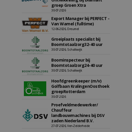
groep Groen Xtra
30-07-2026
Export Manager bij PERFECT -
Van Wamel (fulltime)
12-06-2026, Dreumel
Groeiplaats specialist bij
Boomtotaalzorg32-40 uur
30-07-2026, Schalkwijk
Boominspecteur bij
Boomtotaalzorg24-40 uur
30-07-2026, Schalkwijk
Hoofdgreenkeeper (m/v)
Golfbaan KralingenOosthoek
groepRotterdam
30-07-2026
Proefveldmedewerker/
Chauffeur
landbouwmachines bij DSV
zaden Nederland B.V.
27-07-2026, Ven-Zelderheide