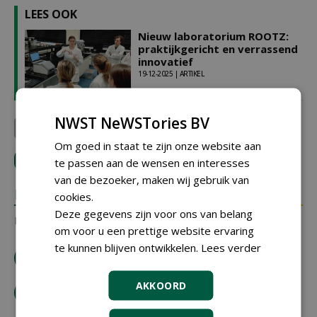
LEES OOK
Nieuw laboratorium ROOTZ:
praktijkgericht en verrassend
innovatief
19-12-2025 | ARTIKEL
NWST NeWSTories BV
Compas Agro
Om goed in staat te zijn onze website aan
LOGIN
met je e-mailadres om te reageren.
te passen aan de wensen en interesses
van de bezoeker, maken wij gebruik van
REACTIES
cookies.
Deze gegevens zijn voor ons van belang
Er zijn nog geen reacties.
om voor u een prettige website ervaring
te kunnen blijven ontwikkelen.
Lees verder
download artikel
AKKOORD
bestel tijdschrift