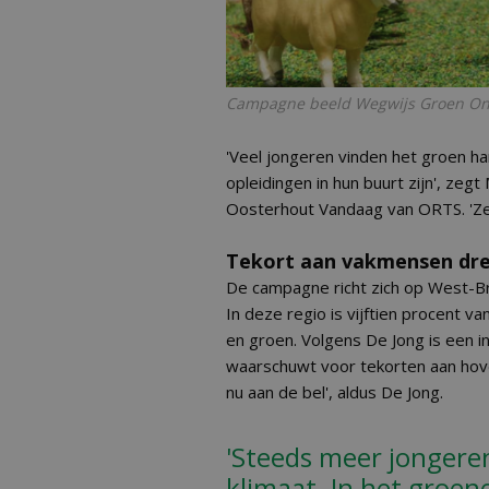
Campagne beeld Wegwijs Groen Ond
'Veel jongeren vinden het groen ha
opleidingen in hun buurt zijn', ze
Oosterhout Vandaag van ORTS. 'Ze fi
Tekort aan vakmensen dre
De campagne richt zich op West-Br
In deze regio is vijftien procent v
en groen. Volgens De Jong is een i
waarschuwt voor tekorten aan hov
nu aan de bel', aldus De Jong.
'Steeds meer jongeren
klimaat. In het groen