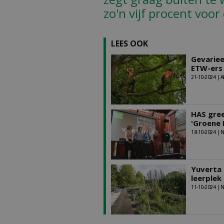
zo'n vijf procent voor
LEES OOK
Gevariee
ETW-ers
21-10-2024 | A
HAS gree
'Groene
18-10-2024 |
Yuverta 
leerplek
11-10-2024 |