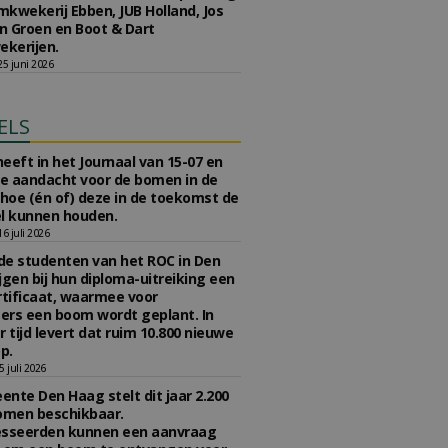
kwekerij Ebben, JUB Holland, Jos
 Groen en Boot & Dart
kerijen.
5 juni 2026
ELS
eeft in het Journaal van 15-07 en
te aandacht voor de bomen in de
 hoe (én of) deze in de toekomst de
l kunnen houden.
 juli 2026
e studenten van het ROC in Den
jgen bij hun diploma-uitreiking een
tificaat, waarmee voor
rs een boom wordt geplant. In
r tijd levert dat ruim 10.800 nieuwe
p.
 juli 2026
nte Den Haag stelt dit jaar 2.200
omen beschikbaar.
esseerden kunnen een aanvraag