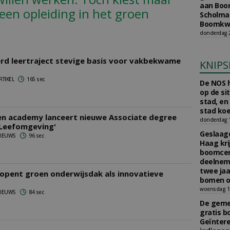
aan Boom
 een opleiding in het groen
Scholman
Boomkwe
donderdag 2
rd leertraject stevige basis voor vakbekwame
KNIPS
RTIKEL
165 sec
De NOS h
op de si
stad, en
stad koe
n academy lanceert nieuwe Associate degree
donderdag 16
 Leefomgeving'
Geslaagd
 NIEUWS
96 sec
Haag kri
boomcer
deelneme
twee jaa
opent groen onderwijsdak als innovatieve
bomen o
woensdag 15
 NIEUWS
84 sec
De gemee
gratis b
Geïnter