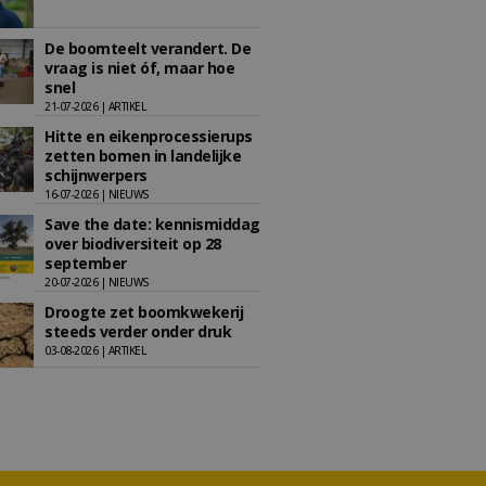
De boomteelt verandert. De
vraag is niet óf, maar hoe
snel
21-07-2026 | ARTIKEL
Hitte en eikenprocessierups
zetten bomen in landelijke
schijnwerpers
16-07-2026 | NIEUWS
Save the date: kennismiddag
over biodiversiteit op 28
september
20-07-2026 | NIEUWS
Droogte zet boomkwekerij
steeds verder onder druk
03-08-2026 | ARTIKEL