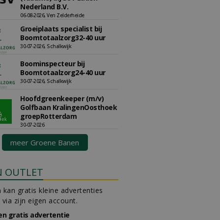
Nederland B.V.
06-08-2026, Ven Zelderheide
Groeiplaats specialist bij
Boomtotaalzorg32-40 uur
30-07-2026, Schalkwijk
Boominspecteur bij
Boomtotaalzorg24-40 uur
30-07-2026, Schalkwijk
Hoofdgreenkeeper (m/v)
Golfbaan KralingenOosthoek
groepRotterdam
30-07-2026
meer Groene Banen
N OUTLET
 kan gratis kleine advertenties
 via zijn eigen account.
en gratis advertentie