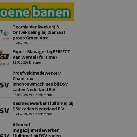
Teamleider Kwekerij &
Ontwikkeling bij Diamant
groep Groen Xtra
30-07-2026
Export Manager bij PERFECT -
Van Wamel (fulltime)
12-06-2026, Dreumel
Proefveldmedewerker/
Chauffeur
landbouwmachines bij DSV
zaden Nederland B.V.
06-08-2026, Ven-Zelderheide
Kasmedewerker (fulltime) bij
DSV zaden Nederland B.V.
06-08-2026, Ven-Zelderheide
Allround
magazijnmedewerker
(fulltime) bij DSV zaden