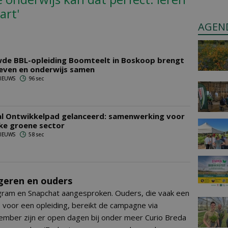
art'
AGEN
de BBL-opleiding Boomteelt in Boskoop brengt
leven en onderwijs samen
 NIEUWS
96 sec
l Ontwikkelpad gelanceerd: samenwerking voor
ke groene sector
 NIEUWS
58 sec
geren en ouders
gram en Snapchat aangesproken. Ouders, die vaak een
e voor een opleiding, bereikt de campagne via
ember zijn er open dagen bij onder meer Curio Breda