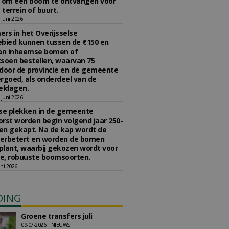
n om een boom te ontvangen voor
 terrein of buurt.
juni 2026
rs in het Overijsselse
bied kunnen tussen de €150 en
aan inheemse bomen of
soen bestellen, waarvan 75
door de provincie en de gemeente
rgoed, als onderdeel van de
ldagen.
juni 2026
se plekken in de gemeente
rst worden begin volgend jaar 250-
en gekapt. Na de kap wordt de
erbetert en worden de bomen
lant, waarbij gekozen wordt voor
e, robuuste boomsoorten.
ni 2026
DING
Groene transfers juli
09-07-2026 | NIEUWS