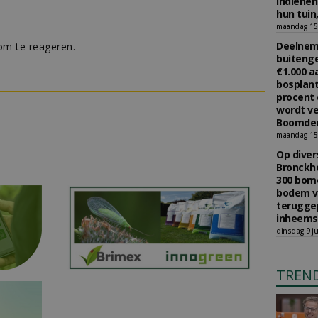
indiene
hun tuin,
maandag 15 
Deelneme
m te reageren.
buitenge
€1.000 
bosplant
procent 
wordt ve
Boomdee
maandag 15 
Op diver
Bronckho
300 bom
bodem v
teruggep
inheems
dinsdag 9 ju
TREN