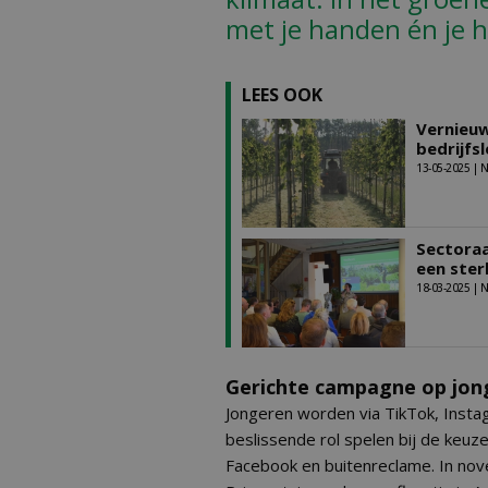
met je handen én je h
LEES OOK
Vernieuw
bedrijfs
13-05-2025 |
Sectoraa
een ster
18-03-2025 |
Gerichte campagne op jon
Jongeren worden via TikTok, Insta
beslissende rol spelen bij de keuz
Facebook en buitenreclame. In nov