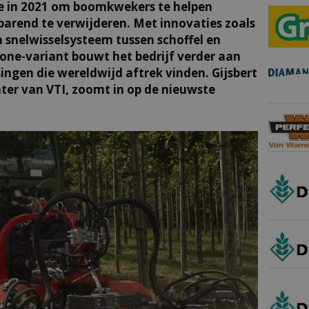
 in 2021 om boomkwekers te helpen
parend te verwijderen. Met innovaties zoals
 snelwisselsysteem tussen schoffel en
-one-variant bouwt het bedrijf verder aan
ingen die wereldwijd aftrek vinden. Gijsbert
hter van VTI, zoomt in op de nieuwste