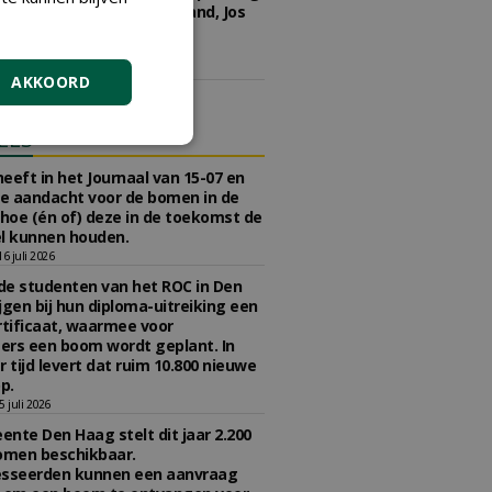
kwekerij Ebben, JUB Holland, Jos
 Groen en Boot & Dart
kerijen.
5 juni 2026
AKKOORD
ELS
eeft in het Journaal van 15-07 en
te aandacht voor de bomen in de
 hoe (én of) deze in de toekomst de
l kunnen houden.
 juli 2026
e studenten van het ROC in Den
jgen bij hun diploma-uitreiking een
tificaat, waarmee voor
rs een boom wordt geplant. In
r tijd levert dat ruim 10.800 nieuwe
p.
 juli 2026
nte Den Haag stelt dit jaar 2.200
omen beschikbaar.
esseerden kunnen een aanvraag