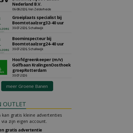
Nederland B.V.
06-08-2026, Ven Zelderheide
Groeiplaats specialist bij
Boomtotaalzorg32-40 uur
30-07-2026, Schalkwijk
Boominspecteur bij
Boomtotaalzorg24-40 uur
30-07-2026, Schalkwijk
Hoofdgreenkeeper (m/v)
Golfbaan KralingenOosthoek
groepRotterdam
30-07-2026
meer Groene Banen
N OUTLET
 kan gratis kleine advertenties
 via zijn eigen account.
en gratis advertentie