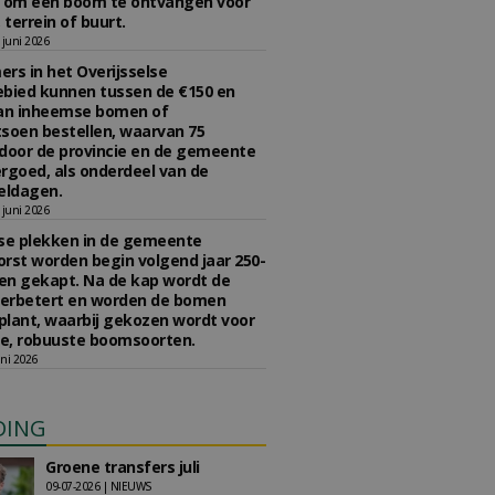
n om een boom te ontvangen voor
 terrein of buurt.
juni 2026
rs in het Overijsselse
bied kunnen tussen de €150 en
aan inheemse bomen of
soen bestellen, waarvan 75
door de provincie en de gemeente
rgoed, als onderdeel van de
ldagen.
juni 2026
se plekken in de gemeente
rst worden begin volgend jaar 250-
en gekapt. Na de kap wordt de
erbetert en worden de bomen
lant, waarbij gekozen wordt voor
e, robuuste boomsoorten.
ni 2026
DING
Groene transfers juli
09-07-2026 | NIEUWS