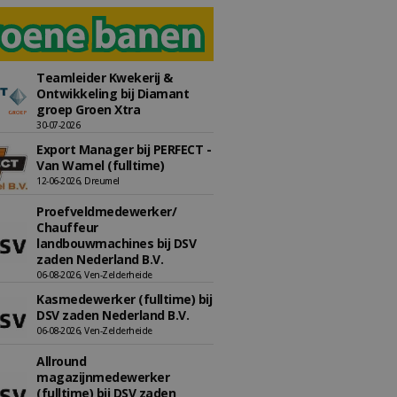
Teamleider Kwekerij &
Ontwikkeling bij Diamant
groep Groen Xtra
30-07-2026
Export Manager bij PERFECT -
Van Wamel (fulltime)
12-06-2026, Dreumel
Proefveldmedewerker/
Chauffeur
landbouwmachines bij DSV
zaden Nederland B.V.
06-08-2026, Ven-Zelderheide
Kasmedewerker (fulltime) bij
DSV zaden Nederland B.V.
06-08-2026, Ven-Zelderheide
Allround
magazijnmedewerker
(fulltime) bij DSV zaden