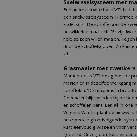
Snelwisselsysteem met ma
Een andere noviteit van VTI is dat 
een snelwisselsysteem. Hiermee ku
andersom. De schoffel aan de zwen
ontwikkelde maai-unit. 'Er zijn kwe
hele seizoen willen maaien. Tegen
door de schoffelkoppen. Zo kunnen 
zit.'
Grasmaaier met zwenkers
Momenteel is VTI bezig met de pr
maaien en in dezelfde werkgang m
schoffelen. 'De maaier is in breed
De maaier blijft precies bij de boom
en schoffelen bent. Een all-in-one-
Volgens Van Tuijl laat de nieuwe s
ons speciale grondvolgende systee
kunt eenvoudig wisselen voor versc
gebeurd. Onze gebruikers vinden d