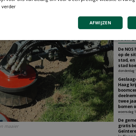
aan Boom
 verder
Scholman
Boomkwe
donderdag 2
AFWIJZEN
KNIPS
De NOS h
op de si
stad, en
stad koe
donderdag 16
Geslaagd
Haag kri
boomcer
deelneme
twee jaa
bomen o
woensdag 15
De gemee
gratis b
en maaier
Geïnter