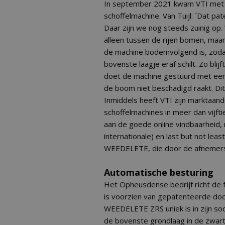
In september 2021 kwam VTI met
schoffelmachine. Van Tuijl: ´Dat 
Daar zijn we nog steeds zuinig op
alleen tussen de rijen bomen, maar o
de machine bodemvolgend is, zoda
bovenste laagje eraf schilt. Zo b
doet de machine gestuurd met een 
de boom niet beschadigd raakt. Di
Inmiddels heeft VTI zijn marktaand
schoffelmachines in meer dan vijfti
aan de goede online vindbaarheid
internationale) en last but not lea
WEEDELETE, die door de afnemers 
Automatische besturing
Het Opheusdense bedrijf richt de
is voorzien van gepatenteerde do
WEEDELETE ZRS uniek is in zijn soo
de bovenste grondlaag in de zwart