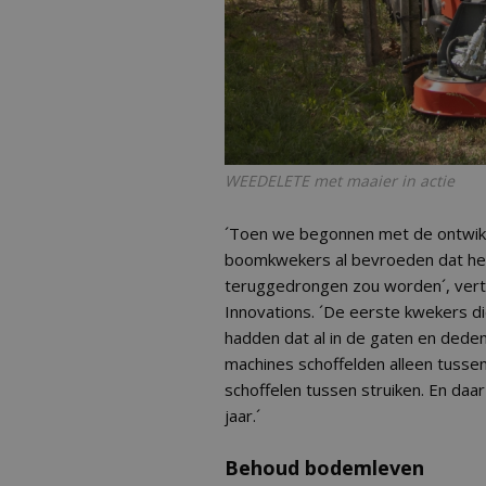
WEEDELETE met maaier in actie
´Toen we begonnen met de ontwik
boomkwekers al bevroeden dat he
teruggedrongen zou worden´, vertelt
Innovations. ´De eerste kwekers d
hadden dat al in de gaten en dede
machines schoffelden alleen tusse
schoffelen tussen struiken. En daar b
jaar.´
Behoud bodemleven