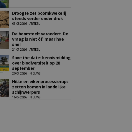
Droogte zet boomkwekerij
steeds verder onder druk
03-08-2026 | ARTIKEL
De boomteelt verandert. De
vraag is niet óf, maar hoe
snel
21-07-2026 | ARTIKEL
Save the date: kennismiddag
over biodiversiteit op 28
september
20-07-2026 | NIEUWS
Hitte en eikenprocessierups
zetten bomen in landelijke
schijnwerpers
16-07-2026 | NIEUWS