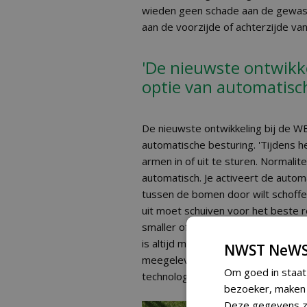
wieden geen schade aan de gewas
aan de voorzijde of achterzijde van
'De nieuwste ontwikk
optie van automatisc
De nieuwste ontwikkeling bij de W
automatische besturing. 'Tijdens h
armen in of uit te sturen. Normalit
automatisch. Je activeert de auto
tussen de bomen door wilt schoffele
uit moet schuiven voor het beste resu
smaller of breder, hij corrigeert 
is altijd mogelijk de automatische 
NWST NeWS
meegeleverde bedieningskast. De e
Om goed in staat
technologie zijn dit seizoen al uitge
bezoeker, maken w
Deze gegevens zi