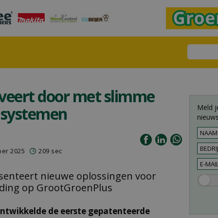
eert door met slimme
Meld j
aisystemen
nieuws
ber 2025
209 sec
esenteert nieuwe oplossingen voor
jding op GrootGroenPlus
ontwikkelde de eerste gepatenteerde