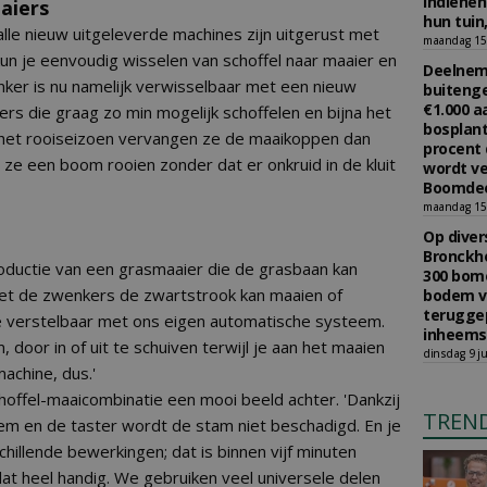
indiene
aiers
hun tuin,
alle nieuw uitgeleverde machines zijn uitgerust met
maandag 15 
n je eenvoudig wisselen van schoffel naar maaier en
Deelneme
ker is nu namelijk verwisselbaar met een nieuw
buitenge
€1.000 
kers die graag zo min mogelijk schoffelen en bijna het
bosplant
 het rooiseizoen vervangen ze de maaikoppen dan
procent 
ze een boom rooien zonder dat er onkruid in de kluit
wordt ve
Boomdee
maandag 15 
Op diver
Bronckho
oductie van een grasmaaier die de grasbaan kan
300 bom
et de zwenkers de zwartstrook kan maaien of
bodem v
teruggep
te verstelbaar met ons eigen automatische systeem.
inheems
, door in of uit te schuiven terwijl je aan het maaien
dinsdag 9 ju
machine, dus.'
choffel-maaicombinatie een mooi beeld achter. 'Dankzij
TREN
m en de taster wordt de stam niet beschadigd. En je
hillende bewerkingen; dat is binnen vijf minuten
at heel handig. We gebruiken veel universele delen