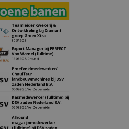
Teamleider Kwekerij &
Ontwikkeling bij Diamant
groep Groen Xtra
30-07-2026
Export Manager bij PERFECT -
Van Wamel (fulltime)
12-06-2026, Dreumel
Proefveldmedewerker/
Chauffeur
landbouwmachines bij DSV
zaden Nederland B.V.
06-08-2026, Ven-Zelderheide
Kasmedewerker (fulltime) bij
DSV zaden Nederland B.V.
06-08-2026, Ven-Zelderheide
Allround
magazijnmedewerker
(fulltime) bij DSV zaden