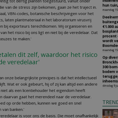
indiene
intig tot dertig planten toegestuurd, vanuit onder
hun tuin,
 die van de stress zijn bekomen, gaan ze het traject in.
maandag 15 
aal, VBN-codes, botanische beschrijvingen voor het
Deelneme
s, laten plantmateriaal in het laboratorium virusvrij
buitenge
n bij exporteurs terechtkomen. Wij organiseren en
€1.000 
bosplant
an het risico bij ons ligt en niet bij de veredelaar. Dat
procent 
keuzes te maken.'
wordt ve
Boomdee
maandag 15 
talen dit zelf, waardoor het risico
Op diver
 de veredelaar'
Bronckho
300 bom
bodem v
teruggep
an onze belangrijkste principes is dat het intellectueel
inheems
jft. Wat er ook gebeurt, hij of zij kan altijd een andere
dinsdag 9 ju
 niet als een licentiehouder het eigendom heeft
en daarvan gaat het merendeel naar de veredelaar.
TREN
goed op orde hebben, kunnen we goed en snel
jn van banken.'
veredelaar is voor ons de basis. Die moet onafhankelijk