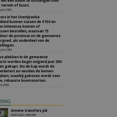
n om een boom te ontvangen voor
 terrein of buurt.
juni 2026
rs in het Overijsselse
bied kunnen tussen de €150 en
aan inheemse bomen of
soen bestellen, waarvan 75
door de provincie en de gemeente
rgoed, als onderdeel van de
ldagen.
juni 2026
se plekken in de gemeente
rst worden begin volgend jaar 250-
en gekapt. Na de kap wordt de
erbetert en worden de bomen
lant, waarbij gekozen wordt voor
e, robuuste boomsoorten.
ni 2026
DING
Groene transfers juli
09-07-2026 | NIEUWS