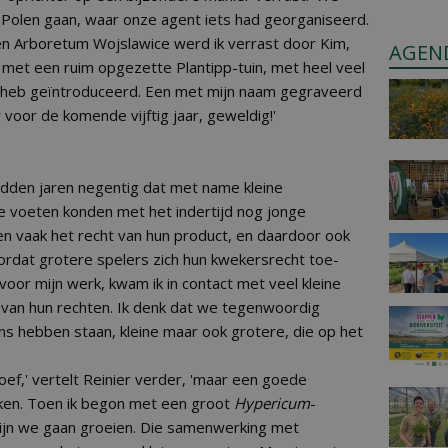
r Polen gaan, waar onze agent iets had georganiseerd.
n Arboretum Wojslawice werd ik verrast door Kim,
AGEN
 met een ruim opgezette Plantipp-tuin, met heel veel
ijd heb geïntroduceerd. Een met mijn naam gegraveerd
 voor de komende vijftig jaar, geweldig!'
idden jaren negentig dat met name kleine
de voeten konden met het indertijd nog jonge
en vaak het recht van hun product, en daardoor ook
ordat grotere spelers zich hun kwekersrecht toe-
oor mijn werk, kwam ik in contact met veel kleine
 van hun rechten. Ik denk dat we tegenwoordig
 hebben staan, kleine maar ook grotere, die op het
oef,' vertelt Reinier verder, 'maar een goede
en. Toen ik begon met een groot
Hypericum
-
ijn we gaan groeien. Die samenwerking met