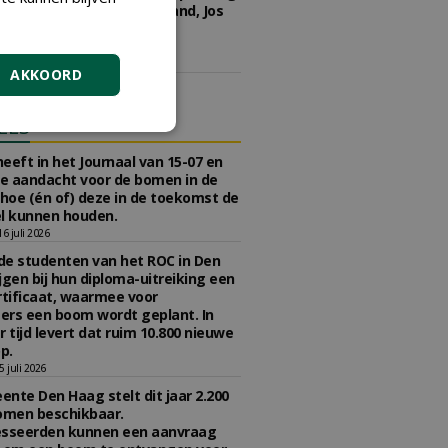
kwekerij Ebben, JUB Holland, Jos
 Groen en Boot & Dart
kerijen.
5 juni 2026
AKKOORD
ELS
eeft in het Journaal van 15-07 en
te aandacht voor de bomen in de
 hoe (én of) deze in de toekomst de
l kunnen houden.
 juli 2026
e studenten van het ROC in Den
jgen bij hun diploma-uitreiking een
tificaat, waarmee voor
rs een boom wordt geplant. In
r tijd levert dat ruim 10.800 nieuwe
p.
 juli 2026
nte Den Haag stelt dit jaar 2.200
omen beschikbaar.
esseerden kunnen een aanvraag