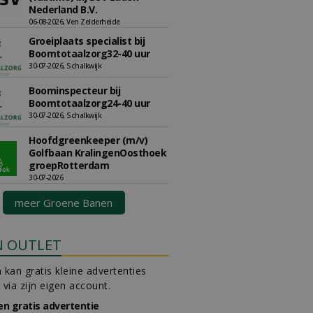
Nederland B.V.
06-08-2026, Ven Zelderheide
Groeiplaats specialist bij
Boomtotaalzorg32-40 uur
30-07-2026, Schalkwijk
Boominspecteur bij
Boomtotaalzorg24-40 uur
30-07-2026, Schalkwijk
Hoofdgreenkeeper (m/v)
Golfbaan KralingenOosthoek
groepRotterdam
30-07-2026
meer Groene Banen
N OUTLET
 kan gratis kleine advertenties
 via zijn eigen account.
en gratis advertentie