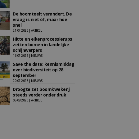
De boomteelt verandert. De
vraag is niet óf, maar hoe
snel
21-07-2026 | ARTIKEL
Hitte en eikenprocessierups
zetten bomen in landelijke
schijnwerpers
16-07-2026 | NIEUWS
Save the date: kennismiddag
over biodiversiteit op 28
september
20-07-2026 | NIEUWS
Droogte zet boomkwekerij
steeds verder onder druk
03-08-2026 | ARTIKEL