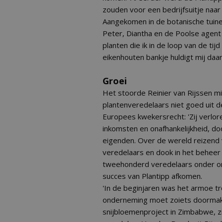
zouden voor een bedrijfsuitje naa
Aangekomen in de botanische tuine
Peter, Diantha en de Poolse agent
planten die ik in de loop van de t
eikenhouten bankje huldigt mij daar
Groei
Het stoorde Reinier van Rijssen m
plantenveredelaars niet goed uit 
Europees kwekersrecht: 'Zij verlor
inkomsten en onafhankelijkheid, do
eigenden. Over de wereld reizend v
veredelaars en dook in het beheer
tweehonderd veredelaars onder ons
succes van Plantipp afkomen.
'In de beginjaren was het armoe tr
onderneming moet zoiets doormak
snijbloemenproject in Zimbabwe, z