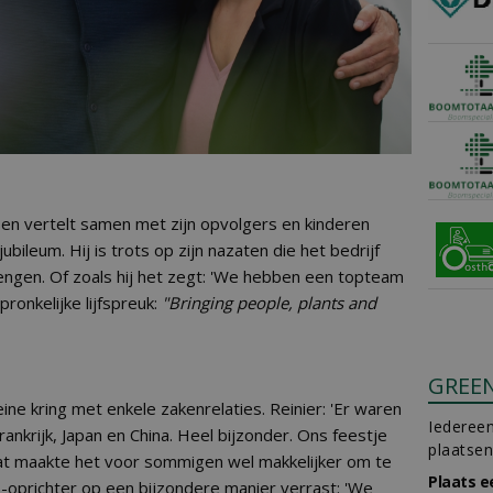
ssen vertelt samen met zijn opvolgers en kinderen
bileum. Hij is trots op zijn nazaten die het bedrijf
engen. Of zoals hij het zegt: 'We hebben een topteam
ronkelijke lijfspreuk:
"Bringing people, plants and
GREE
leine kring met enkele zakenrelaties. Reinier: 'Er waren
Iedereen
ankrijk, Japan en China. Heel bijzonder. Ons feestje
plaatsen
dat maakte het voor sommigen wel makkelijker om te
Plaats e
-oprichter op een bijzondere manier verrast: 'We