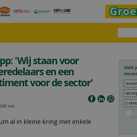
ipp: 'Wij staan voor
Meld j
eredelaars en een
nieuws
iment voor de sector'
263 sec
eum al in kleine kring met enkele