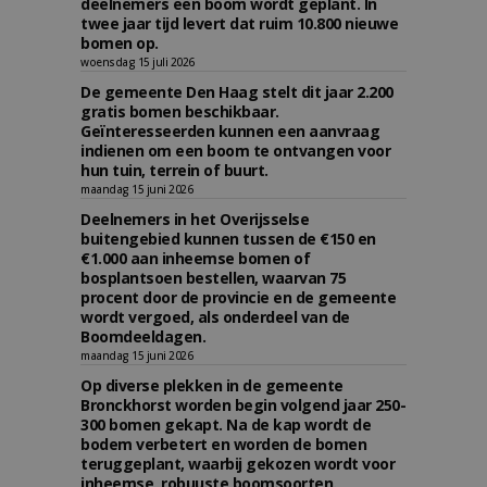
deelnemers een boom wordt geplant. In
twee jaar tijd levert dat ruim 10.800 nieuwe
bomen op.
woensdag 15 juli 2026
De gemeente Den Haag stelt dit jaar 2.200
gratis bomen beschikbaar.
Geïnteresseerden kunnen een aanvraag
indienen om een boom te ontvangen voor
hun tuin, terrein of buurt.
maandag 15 juni 2026
Deelnemers in het Overijsselse
buitengebied kunnen tussen de €150 en
€1.000 aan inheemse bomen of
bosplantsoen bestellen, waarvan 75
procent door de provincie en de gemeente
wordt vergoed, als onderdeel van de
Boomdeeldagen.
maandag 15 juni 2026
Op diverse plekken in de gemeente
Bronckhorst worden begin volgend jaar 250-
300 bomen gekapt. Na de kap wordt de
bodem verbetert en worden de bomen
teruggeplant, waarbij gekozen wordt voor
inheemse, robuuste boomsoorten.