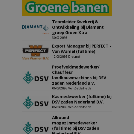
Teamleider Kwekerij &
Ontwikkeling bij Diamant
groep Groen Xtra
30-07-2026
Export Manager bij PERFECT -
Van Wamel (fulltime)
12-06-2026, Dreumel
Proefveldmedewerker/
Chauffeur
landbouwmachines bij DSV
zaden Nederland B.V.
06-08-2026, Ven-Zelderheide
Kasmedewerker (fulltime) bij
DSV zaden Nederland B.V.
06-08-2026, Ven-Zelderheide
Allround
magazijnmedewerker
(fulltime) bij DSV zaden
Nederland B.V.