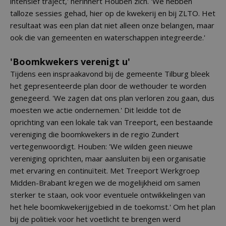
intensief traject,' herinnert Houben zich. 'We hebben
talloze sessies gehad, hier op de kwekerij en bij ZLTO. Het
resultaat was een plan dat niet alleen onze belangen, maar
ook die van gemeenten en waterschappen integreerde.'
'Boomkwekers verenigt u'
Tijdens een inspraakavond bij de gemeente Tilburg bleek
het gepresenteerde plan door de wethouder te worden
genegeerd. 'We zagen dat ons plan verloren zou gaan, dus
moesten we actie ondernemen.' Dit leidde tot de
oprichting van een lokale tak van Treeport, een bestaande
vereniging die boomkwekers in de regio Zundert
vertegenwoordigt. Houben: 'We wilden geen nieuwe
vereniging oprichten, maar aansluiten bij een organisatie
met ervaring en continuïteit. Met Treeport Werkgroep
Midden-Brabant kregen we de mogelijkheid om samen
sterker te staan, ook voor eventuele ontwikkelingen van
het hele boomkwekerijgebied in de toekomst.' Om het plan
bij de politiek voor het voetlicht te brengen werd