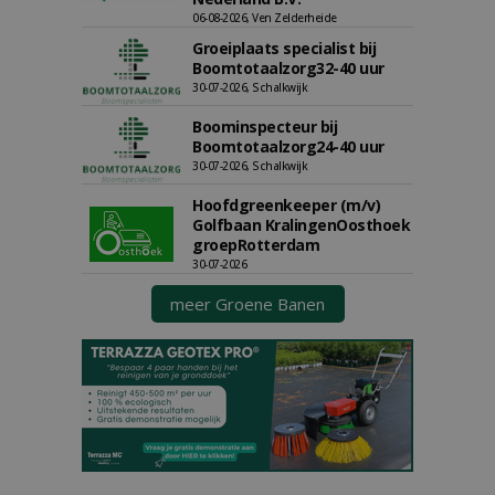
06-08-2026, Ven Zelderheide
Groeiplaats specialist bij
Boomtotaalzorg32-40 uur
30-07-2026, Schalkwijk
Boominspecteur bij
Boomtotaalzorg24-40 uur
30-07-2026, Schalkwijk
Hoofdgreenkeeper (m/v)
Golfbaan KralingenOosthoek
groepRotterdam
30-07-2026
meer Groene Banen