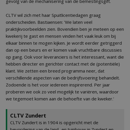
gevolg van de mechanisering van de bemestingsgift.
CLTV wil zich met haar Spuitlicentiedagen graag
onderscheiden. Bastiaensen: 'We laten veel
praktijkvoorbeelden zien. Bovendien ben je meteen op een
kwekerij te gast en mensen vinden het vaak leuk om bij
elkaar binnen te mogen kijken. Je wordt eerder getriggerd
dan op een beurs en er komen vaak vruchtbare discussies
op gang. Ook voor leveranciers is het interessant, want die
hebben directer en gerichter contact met de (potentiële)
klant. We zetten een breed programma neer, dat
verschillende aspecten van de bedrijfsvoering behandelt.
Zodoende is het voor iedereen inspirerend. Per jaar
proberen we ook zo veel mogelijk te variëren, waardoor
we tegemoet komen aan de behoefte van de kweker.'
CLTV Zundert
CLTV Zundert is in 1904 is opgericht met de
bevordering van de land- en tuinbouw in Zundert en