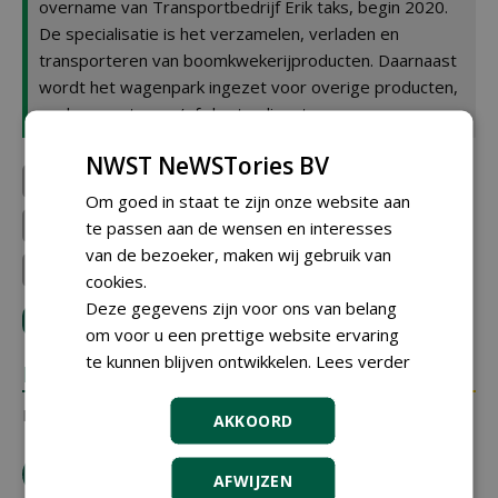
overname van Transportbedrijf Erik taks, begin 2020.
De specialisatie is het verzamelen, verladen en
transporteren van boomkwekerijproducten. Daarnaast
wordt het wagenpark ingezet voor overige producten,
zoals groenten en/of charterdiensten.
NWST NeWSTories BV
CLTV Zundert
Compas Agro
Om goed in staat te zijn onze website aan
Plantenkwekerij Kees Burg...
Homburg Holland
te passen aan de wensen en interesses
van de bezoeker, maken wij gebruik van
Boomkwekerij Huijbregts
Plantenkwekerij Joost Ste...
cookies.
Deze gegevens zijn voor ons van belang
LOGIN
met je e-mailadres om te reageren.
om voor u een prettige website ervaring
te kunnen blijven ontwikkelen.
Lees verder
REACTIES
Er zijn nog geen reacties.
AKKOORD
download artikel
AFWIJZEN