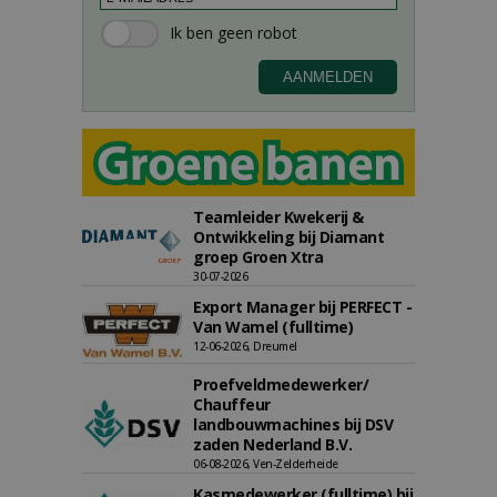
Teamleider Kwekerij &
Ontwikkeling bij Diamant
groep Groen Xtra
30-07-2026
Export Manager bij PERFECT -
Van Wamel (fulltime)
12-06-2026, Dreumel
Proefveldmedewerker/
Chauffeur
landbouwmachines bij DSV
zaden Nederland B.V.
06-08-2026, Ven-Zelderheide
Kasmedewerker (fulltime) bij