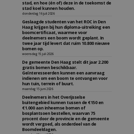
stad, en hoe (én of) deze in de toekomst de
stad koel kunnen houden.
donderdag 16 juli 2026
Geslaagde studenten van het ROC in Den
Haag krijgen bij hun diploma-uitreiking een
boomcertificaat, waarmee voor
deelnemers een boom wordt geplant. In
twee jaar tijd levert dat ruim 10.800 nieuwe
bomen op.
woensdag 15 juli 2026
De gemeente Den Haag stelt dit jaar 2.200
gratis bomen beschikbaar.
Geïnteresseerden kunnen een aanvraag
indienen om een boom te ontvangen voor
hun tuin, terrein of buurt.
maandag 15 juni 2026
Deelnemers in het Overijsselse
buitengebied kunnen tussen de €150 en
€1.000 aan inheemse bomen of
bosplantsoen bestellen, waarvan 75
procent door de provincie en de gemeente
wordt vergoed, als onderdeel van de
Boomdeeldagen.