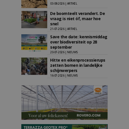
03-08-2026 | ARTIKEL
De boomteelt verandert. De
vraag is niet óf, maar hoe
snel
21-07-2026 | ARTIKEL
Save the date: kennismiddag
over biodiversiteit op 28
september
20-07-2026 | NIEUWS
Hitte en eikenprocessierups
zetten bomen in landelijke
schijnwerpers
16-07-2026 | NIEUWS