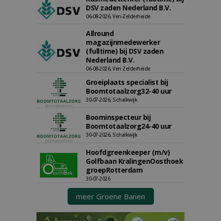
DSV zaden Nederland B.V.
06-08-2026, Ven-Zelderheide
Allround
magazijnmedewerker
(fulltime) bij DSV zaden
Nederland B.V.
06-08-2026, Ven Zelderheide
Groeiplaats specialist bij
Boomtotaalzorg32-40 uur
30-07-2026, Schalkwijk
Boominspecteur bij
Boomtotaalzorg24-40 uur
30-07-2026, Schalkwijk
Hoofdgreenkeeper (m/v)
Golfbaan KralingenOosthoek
groepRotterdam
30-07-2026
meer Groene Banen