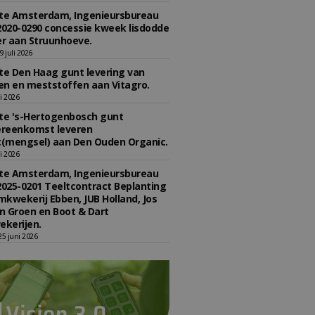
e Amsterdam, Ingenieursbureau
2020-0290 concessie kweek lisdodde
r aan Struunhoeve.
 juli 2026
e Den Haag gunt levering van
n en meststoffen aan Vitagro.
li 2026
e 's-Hertogenbosch gunt
reenkomst leveren
(mengsel) aan Den Ouden Organic.
li 2026
e Amsterdam, Ingenieursbureau
2025-0201 Teeltcontract Beplanting
kwekerij Ebben, JUB Holland, Jos
 Groen en Boot & Dart
kerijen.
5 juni 2026