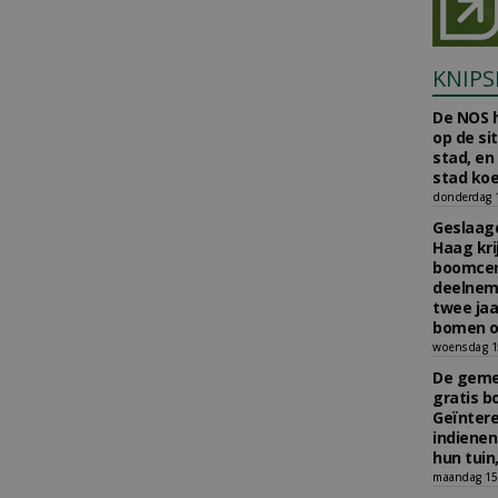
KNIPS
De NOS h
op de si
stad, en
stad koe
donderdag 16
Geslaagd
Haag kri
boomcer
deelneme
twee jaa
bomen o
woensdag 15
De gemee
gratis b
Geïnter
indiene
hun tuin,
maandag 15 