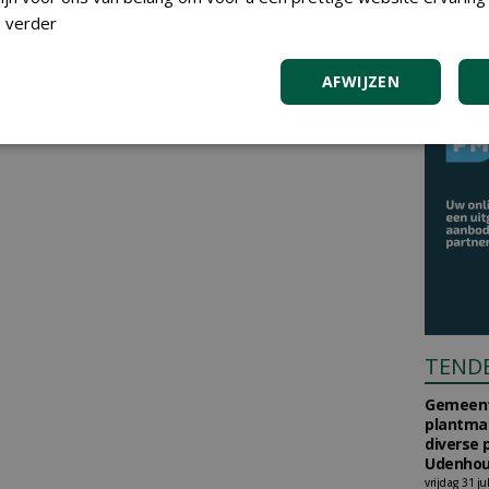
 verder
AFWIJZEN
TEND
Gemeent
plantma
diverse 
Udenhou
vrijdag 31 ju