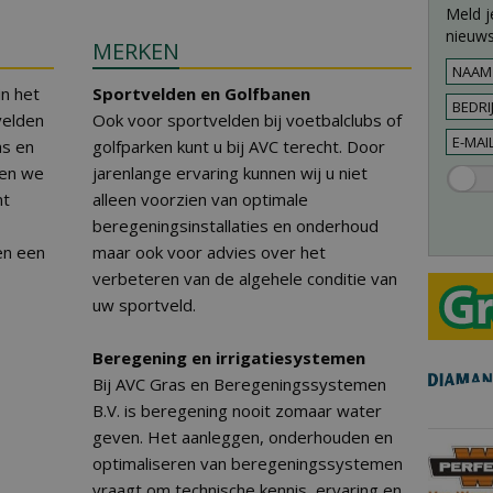
Meld j
nieuws
MERKEN
in het
Sportvelden en Golfbanen
velden
Ook voor sportvelden bij voetbalclubs of
as en
golfparken kunt u bij AVC terecht. Door
pen we
jarenlange ervaring kunnen wij u niet
nt
alleen voorzien van optimale
beregeningsinstallaties en onderhoud
en een
maar ook voor advies over het
verbeteren van de algehele conditie van
uw sportveld.
Beregening en irrigatiesystemen
Bij AVC Gras en Beregeningssystemen
B.V. is beregening nooit zomaar water
geven. Het aanleggen, onderhouden en
optimaliseren van beregeningssystemen
vraagt om technische kennis, ervaring en