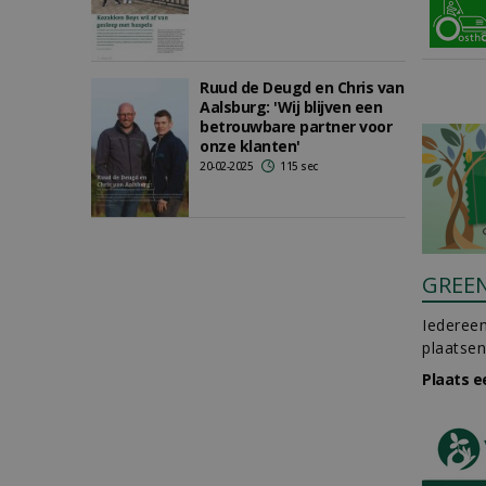
Ruud de Deugd en Chris van
Aalsburg: 'Wij blijven een
betrouwbare partner voor
onze klanten'
20-02-2025
115 sec
GREE
Iedereen
plaatsen
Plaats e