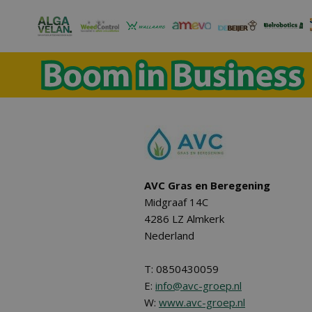
AVC Gras en Beregening
Midgraaf 14C
4286 LZ Almkerk
Nederland
T: 0850430059
E:
info@avc-groep.nl
W:
www.avc-groep.nl