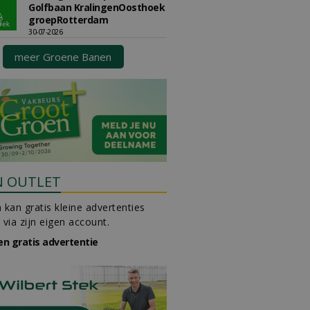
Golfbaan KralingenOosthoek
groepRotterdam
30-07-2026
meer Groene Banen
N OUTLET
 kan gratis kleine advertenties
 via zijn eigen account.
en gratis advertentie