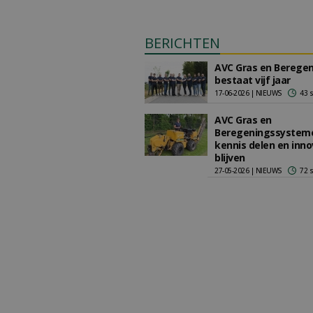
BERICHTEN
AVC Gras en Berege
bestaat vijf jaar
17-06-2026 | NIEUWS
43 
AVC Gras en
Beregeningssysteme
kennis delen en inno
blijven
27-05-2026 | NIEUWS
72 