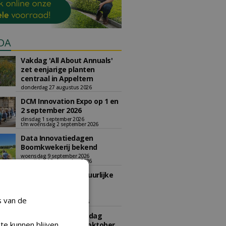
DA
Vakdag 'All About Annuals'
zet eenjarige planten
centraal in Appeltern
donderdag 27 augustus 2026
DCM Innovation Expo op 1 en
2 september 2026
dinsdag 1 september 2026
t/m woensdag 2 september 2026
Data Innovatiedagen
Boomkwekerij bekend
woensdag 9 september 2026
t/m vrijdag 18 september 2026
Kennismiddag: 'Natuurlijke
stappen naar meer
biodiversiteit'
s van de
maandag 28 september 2026
Landelijke Jongerendag
te kunnen blijven
Boomkwekerij op 9 oktober