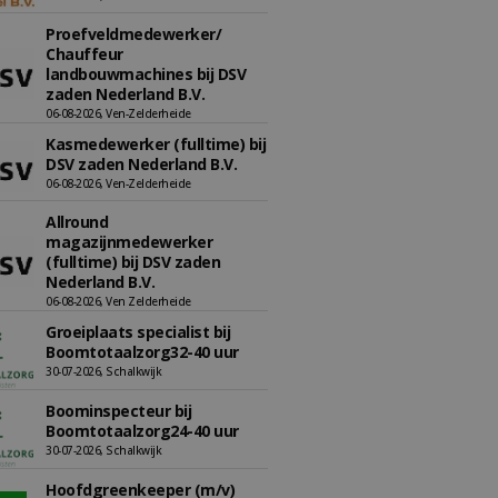
Proefveldmedewerker/
Chauffeur
landbouwmachines bij DSV
zaden Nederland B.V.
06-08-2026, Ven-Zelderheide
Kasmedewerker (fulltime) bij
DSV zaden Nederland B.V.
06-08-2026, Ven-Zelderheide
Allround
magazijnmedewerker
(fulltime) bij DSV zaden
Nederland B.V.
06-08-2026, Ven Zelderheide
Groeiplaats specialist bij
Boomtotaalzorg32-40 uur
30-07-2026, Schalkwijk
Boominspecteur bij
Boomtotaalzorg24-40 uur
30-07-2026, Schalkwijk
Hoofdgreenkeeper (m/v)