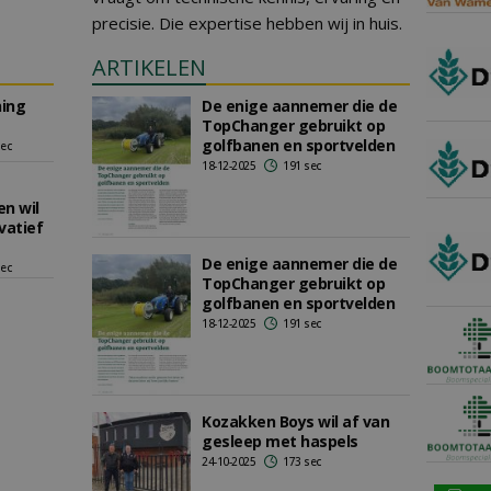
precisie. Die expertise hebben wij in huis.
ARTIKELEN
ning
De enige aannemer die de
TopChanger gebruikt op
golfbanen en sportvelden
sec
18-12-2025
191 sec
n wil
vatief
De enige aannemer die de
sec
TopChanger gebruikt op
golfbanen en sportvelden
18-12-2025
191 sec
Kozakken Boys wil af van
gesleep met haspels
24-10-2025
173 sec