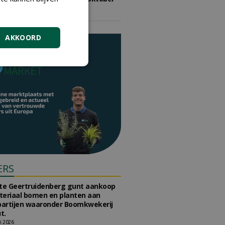
2026
vrijdag 9 oktober 2026
AKKOORD
ERS
e Geertruidenberg gunt aankoop
teriaal bomen en planten aan
partijen waaronder Boomkwekerij
t.
li 2026