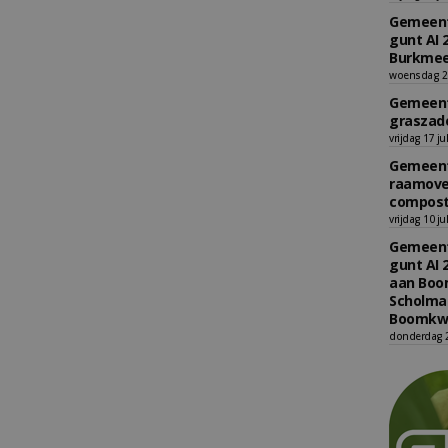
Gemeent
gunt AI 
Burkmee
woensdag 29
Gemeent
graszade
vrijdag 17 ju
Gemeent
raamove
compost
vrijdag 10 ju
Gemeent
gunt AI 
aan Boom
Scholman
Boomkwe
donderdag 2