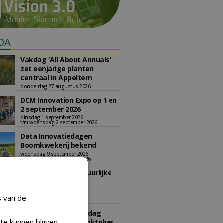
DA
Vakdag 'All About Annuals'
zet eenjarige planten
centraal in Appeltern
donderdag 27 augustus 2026
DCM Innovation Expo op 1 en
2 september 2026
dinsdag 1 september 2026
t/m woensdag 2 september 2026
Data Innovatiedagen
Boomkwekerij bekend
woensdag 9 september 2026
t/m vrijdag 18 september 2026
Kennismiddag: 'Natuurlijke
stappen naar meer
biodiversiteit'
s van de
maandag 28 september 2026
Landelijke Jongerendag
te kunnen blijven
Boomkwekerij op 9 oktober