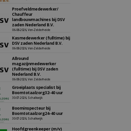
Proefveldmedewerker/
Chauffeur
landbouwmachines bij DSV
zaden Nederland B.V.
06-08-2026, Ven-Zelderheide
Kasmedewerker (fulltime) bij
DSV zaden Nederland B.V.
06-08-2026, Ven-Zelderheide
Allround
magazijnmedewerker
(fulltime) bij DSV zaden
Nederland B.V.
06-08-2026, Ven Zelderheide
Groeiplaats specialist bij
Boomtotaalzorg32-40 uur
30-07-2026, Schalkwijk
Boominspecteur bij
Boomtotaalzorg24-40 uur
30-07-2026, Schalkwijk
Hoofdgreenkeeper (m/v)