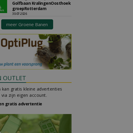
Golfbaan KralingenOosthoek
groepRotterdam
30-07-2026
meer Groene Banen
N OUTLET
 kan gratis kleine advertenties
 via zijn eigen account.
en gratis advertentie