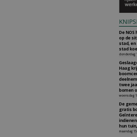
KNIPS
De NOS h
op de si
stad, en
stad koe
donderdag 16
Geslaagd
Haag kri
boomcer
deelneme
twee jaa
bomen o
woensdag 15
De gemee
gratis b
Geïnter
indiene
hun tuin,
maandag 15 