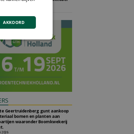
2026
vrijdag 9 oktober 2026
AKKOORD
ERS
e Geertruidenberg gunt aankoop
teriaal bomen en planten aan
partijen waaronder Boomkwekerij
t.
li 2026