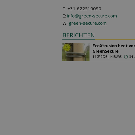
T: +31 622510090
E:
info@green-secure.com
W:
green-secure.com
BERICHTEN
EcoXtrusion heet vo
GreenSecure
14-07-2023 | NIEUWS
34 