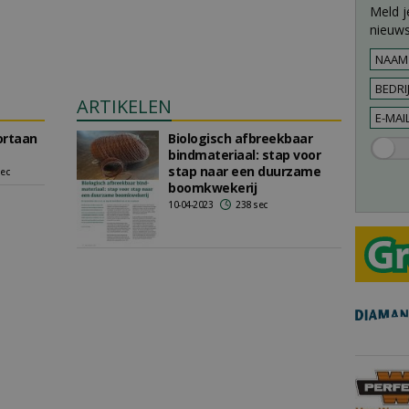
Meld j
nieuws
ARTIKELEN
ortaan
Biologisch afbreekbaar
bindmateriaal: stap voor
stap naar een duurzame
sec
boomkwekerij
10-04-2023
238 sec