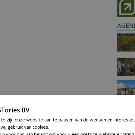
AGEN
Tories BV
 te zijn onze website aan te passen aan de wensen en interesse
ij gebruik van cookies.
jn voor ons van belang om voor u een prettige website ervaring 