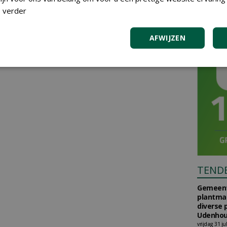
 verder
AFWIJZEN
TEND
Gemeent
plantma
diverse 
Udenhou
vrijdag 31 ju