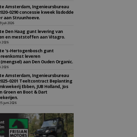
e Amsterdam, Ingenieursbureau
2020-0290 concessie kweek lisdodde
r aan Struunhoeve.
 juli 2026
e Den Haag gunt levering van
n en meststoffen aan Vitagro.
li 2026
e 's-Hertogenbosch gunt
reenkomst leveren
(mengsel) aan Den Ouden Organic.
li 2026
e Amsterdam, Ingenieursbureau
2025-0201 Teeltcontract Beplanting
kwekerij Ebben, JUB Holland, Jos
 Groen en Boot & Dart
kerijen.
5 juni 2026