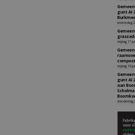
Gemeent
gunt AI 
Burkmee
woensdag 29
Gemeent
graszade
vrijdag 17 ju
Gemeent
raamove
compost
vrijdag 10 ju
Gemeent
gunt AI 
aan Boom
Scholman
Boomkwe
donderdag 2