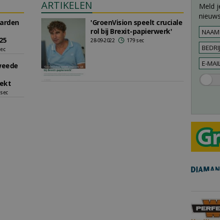
ARTIKELEN
Meld j
nieuws
Garden
'GroenVision speelt cruciale
rol bij Brexit-papierwerk'
25
28-09-2022
179 sec
sec
tweede
ekt
 sec