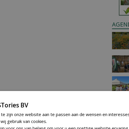
AGEN
Tories BV
 te zijn onze website aan te passen aan de wensen en interesse
ij gebruik van cookies.
jn voor ons van belang om voor u een prettige website ervaring 