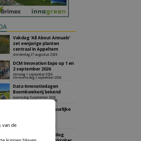
DA
Vakdag 'All About Annuals'
zet eenjarige planten
centraal in Appeltern
donderdag 27 augustus 2026
DCM Innovation Expo op 1 en
2 september 2026
dinsdag 1 september 2026
t/m woensdag 2 september 2026
Data Innovatiedagen
Boomkwekerij bekend
woensdag 9 september 2026
t/m vrijdag 18 september 2026
Kennismiddag: 'Natuurlijke
stappen naar meer
biodiversiteit'
s van de
maandag 28 september 2026
Landelijke Jongerendag
te kunnen blijven
Boomkwekerij op 9 oktober