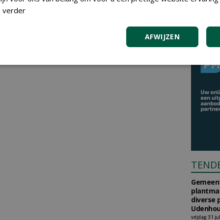
 verder
AFWIJZEN
TEND
Gemeent
plantma
diverse 
Udenhou
vrijdag 31 ju