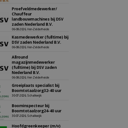
Proefveldmedewerker/
Chauffeur
landbouwmachines bij DSV
zaden Nederland B.V.
06-08-2026, Ven-Zelderheide
Kasmedewerker (fulltime) bij
DSV zaden Nederland B.V.
06-08-2026, Ven-Zelderheide
Allround
magazijnmedewerker
(fulltime) bij DSV zaden
Nederland B.V.
06-08-2026, Ven Zelderheide
Groeiplaats specialist bij
Boomtotaalzorg32-40 uur
30-07-2026, Schalkwijk
Boominspecteur bij
Boomtotaalzorg24-40 uur
30-07-2026, Schalkwijk
Hoofdgreenkeeper (m/v)