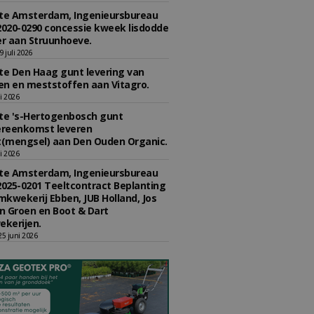
e Amsterdam, Ingenieursbureau
2020-0290 concessie kweek lisdodde
r aan Struunhoeve.
 juli 2026
e Den Haag gunt levering van
n en meststoffen aan Vitagro.
li 2026
e 's-Hertogenbosch gunt
reenkomst leveren
(mengsel) aan Den Ouden Organic.
li 2026
e Amsterdam, Ingenieursbureau
2025-0201 Teeltcontract Beplanting
kwekerij Ebben, JUB Holland, Jos
 Groen en Boot & Dart
kerijen.
5 juni 2026