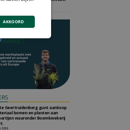
2026
vrijdag 9 oktober 2026
AKKOORD
ERS
e Geertruidenberg gunt aankoop
teriaal bomen en planten aan
partijen waaronder Boomkwekerij
t.
li 2026