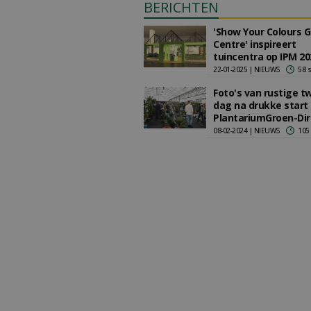
BERICHTEN
'Show Your Colours 
Centre' inspireert
tuincentra op IPM 20
22-01-2025 | NIEUWS
58 
Foto's van rustige 
dag na drukke start
PlantariumGroen-Dir
08-02-2024 | NIEUWS
105