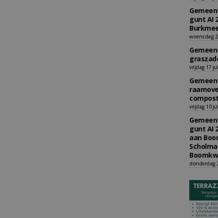
Gemeent
gunt AI 
Burkmee
woensdag 29
Gemeent
graszade
vrijdag 17 ju
Gemeent
raamove
compost
vrijdag 10 ju
Gemeent
gunt AI 
aan Boom
Scholman
Boomkwe
donderdag 2