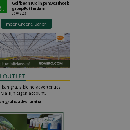
Golfbaan KralingenOosthoek
groepRotterdam
30-07-2026
meer Groene Banen
N OUTLET
 kan gratis kleine advertenties
 via zijn eigen account.
en gratis advertentie