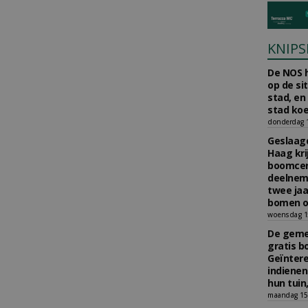
KNIPS
De NOS h
op de si
stad, en
stad koe
donderdag 16
Geslaagd
Haag kri
boomcer
deelneme
twee jaa
bomen o
woensdag 15
De gemee
gratis b
Geïnter
indiene
hun tuin,
maandag 15 