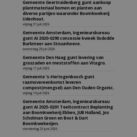
Gemeente Geertruidenberg gunt aankoop
plantmateriaal bomen en planten aan
diverse partijen waaronder Boomkwekerij
Udenhout.
vrijdag 31 juli 2026
Gemeente Amsterdam, Ingenieursbureau
gunt AI 2020-0290 concessie kweek lisdodde
Burkmeer aan Struunhoeve.
woensdag 29 juli 2026
Gemeente Den Haag gunt levering van
graszaden en meststoffen aan Vitagro.
vrijdag 17 juli 2026
Gemeente 's-Hertogenbosch gunt
raamovereenkomst leveren
compost(mengsel) aan Den Ouden Organic.
vrijdag 10 juli 2026
Gemeente Amsterdam, Ingenieursbureau
gunt AI 2025-0201 Teeltcontract Beplanting
aan Boomkwekerij Ebben, JUB Holland, Jos
Scholman Groen en Boot & Dart
Boomkwekerijen.
donderdag 25 juni 2026