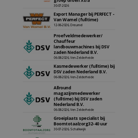
groep Groen Xtra
30-07-2026
Export Manager bij PERFECT -
Van Wamel (fulltime)
12-06-2026, Dreumel
Proefveldmedewerker/
Chauffeur
landbouwmachines bij DSV
zaden Nederland B.V.
06-08-2026, Ven-Zelderheide
Kasmedewerker (fulltime) bij
DSV zaden Nederland B.V.
06-08-2026, Ven-Zelderheide
Allround
magazijnmedewerker
(fulltime) bij DSV zaden
Nederland B.V.
06-08-2026, Ven Zelderheide
Groeiplaats specialist bij
Boomtotaalzorg32-40 uur
30-07-2026, Schalkwijk