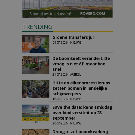
TRENDING
Groene transfers juli
09-07-2026 | NIEUWS
De boomteelt verandert. De
vraag is niet óf, maar hoe
snel
21-07-2026 | ARTIKEL
Hitte en eikenprocessierups
zetten bomen in landelijke
schijnwerpers
16-07-2026 | NIEUWS
Save the date: kennismiddag
over biodiversiteit op 28
september
20-07-2026 | NIEUWS
Droogte zet boomkwekerij