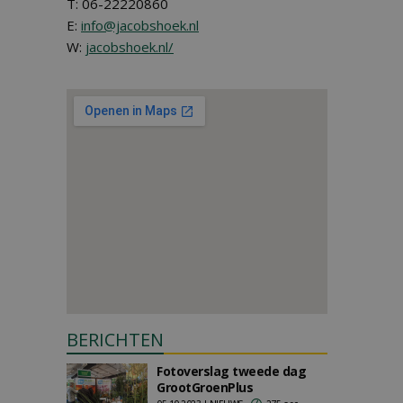
T: 06-22220860
E:
info@jacobshoek.nl
W:
jacobshoek.nl/
BERICHTEN
Fotoverslag tweede dag
GrootGroenPlus