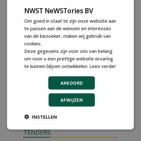
stappen naar meer
biodiversiteit'
NWST NeWSTories BV
maandag 28 september 2026
Om goed in staat te zijn onze website aan
Landelijke Jongerendag
Boomkwekerij op 9 oktober
te passen aan de wensen en interesses
2026
van de bezoeker, maken wij gebruik van
vrijdag 9 oktober 2026
cookies.
Deze gegevens zijn voor ons van belang
om voor u een prettige website ervaring
te kunnen blijven ontwikkelen.
Lees verder
AKKOORD
AFWIJZEN
INSTELLEN
TENDERS