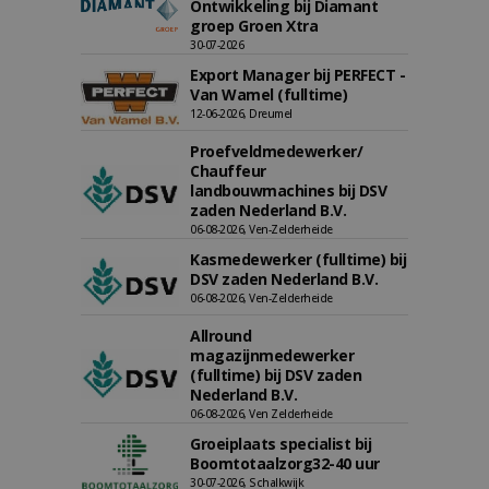
Ontwikkeling bij Diamant
groep Groen Xtra
30-07-2026
Export Manager bij PERFECT -
Van Wamel (fulltime)
12-06-2026, Dreumel
Proefveldmedewerker/
Chauffeur
landbouwmachines bij DSV
zaden Nederland B.V.
06-08-2026, Ven-Zelderheide
Kasmedewerker (fulltime) bij
DSV zaden Nederland B.V.
06-08-2026, Ven-Zelderheide
Allround
magazijnmedewerker
(fulltime) bij DSV zaden
Nederland B.V.
06-08-2026, Ven Zelderheide
Groeiplaats specialist bij
Boomtotaalzorg32-40 uur
30-07-2026, Schalkwijk