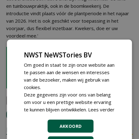
en tuinbouwpraktijk, ook in de boomkwekerij. De
introductie vindt plaats vóór de plantperiode in het najaar
van 2026. Het is ook geschikt voor toepassing in het
voorjaar, dus flexibel inzetbaar. Kwekers, doe er uw
voordeel mee.'
LEES OOK
NWST NeWSTories BV
Mogelijkheden met Aliette in
Om goed in staat te zijn onze website aan
de boomkwekerijsector
14-05-2026 | NIEUWS
te passen aan de wensen en interesses
van de bezoeker, maken wij gebruik van
cookies.
Deze gegevens zijn voor ons van belang
Bayer CropScience SA-NV
om voor u een prettige website ervaring
te kunnen blijven ontwikkelen.
Lees verder
LOGIN
met je e-mailadres om te reageren.
AKKOORD
REACTIES