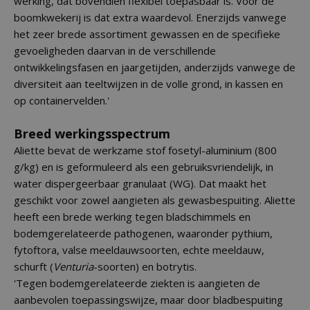
werking, dat bovendien flexibel toepasbaar is. Voor de
boomkwekerij is dat extra waardevol. Enerzijds vanwege
het zeer brede assortiment gewassen en de specifieke
gevoeligheden daarvan in de verschillende
ontwikkelingsfasen en jaargetijden, anderzijds vanwege de
diversiteit aan teeltwijzen in de volle grond, in kassen en
op containervelden.'
Breed werkingsspectrum
Aliette bevat de werkzame stof fosetyl-aluminium (800
g/kg) en is geformuleerd als een gebruiksvriendelijk, in
water dispergeerbaar granulaat (WG). Dat maakt het
geschikt voor zowel aangieten als gewasbespuiting. Aliette
heeft een brede werking tegen bladschimmels en
bodemgerelateerde pathogenen, waaronder pythium,
fytoftora, valse meeldauwsoorten, echte meeldauw,
schurft (
Venturia
-soorten) en botrytis.
'Tegen bodemgerelateerde ziekten is aangieten de
aanbevolen toepassingswijze, maar door bladbespuiting