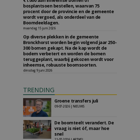
€1.000 aan inheemse bomen of
bosplantsoen bestellen, waarvan 75
procent door de provincie en de gemeente
wordt vergoed, als onderdeel van de
Boomdeeldagen.
maandag 15 juni 2026
Op diverse plekken in de gemeente
Bronckhorst worden begin volgend jaar 250-
300 bomen gekapt. Na de kap wordt de
bodem verbetert en worden de bomen
teruggeplant, waarbij gekozen wordt voor
inheemse, robuuste boomsoorten.
dinsdag 9 juni 2026
TRENDING
Groene transfers juli
09-07-2026 | NIEUWS
De boomteelt verandert. De
vraag is niet óf, maar hoe
snel
21-07-2026 | ARTIKEL