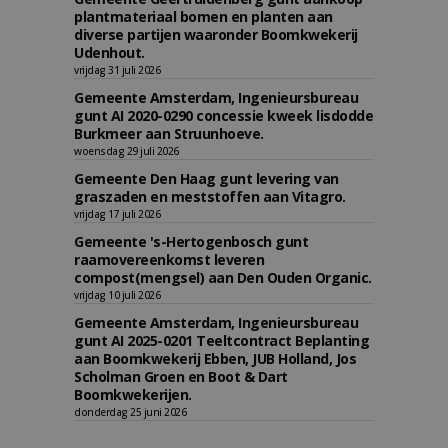
plantmateriaal bomen en planten aan
diverse partijen waaronder Boomkwekerij
Udenhout.
vrijdag 31 juli 2026
Gemeente Amsterdam, Ingenieursbureau
gunt AI 2020-0290 concessie kweek lisdodde
Burkmeer aan Struunhoeve.
woensdag 29 juli 2026
Gemeente Den Haag gunt levering van
graszaden en meststoffen aan Vitagro.
vrijdag 17 juli 2026
Gemeente 's-Hertogenbosch gunt
raamovereenkomst leveren
compost(mengsel) aan Den Ouden Organic.
vrijdag 10 juli 2026
Gemeente Amsterdam, Ingenieursbureau
gunt AI 2025-0201 Teeltcontract Beplanting
aan Boomkwekerij Ebben, JUB Holland, Jos
Scholman Groen en Boot & Dart
Boomkwekerijen.
donderdag 25 juni 2026