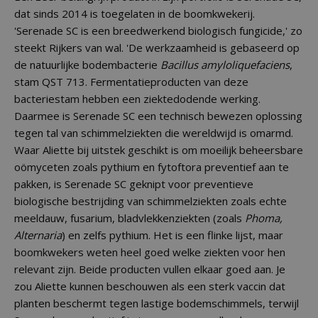
dat sinds 2014 is toegelaten in de boomkwekerij.
'Serenade SC is een breedwerkend biologisch fungicide,' zo
steekt Rijkers van wal. 'De werkzaamheid is gebaseerd op
de natuurlijke bodembacterie
Bacillus amyloliquefaciens
,
stam QST 713. Fermentatieproducten van deze
bacteriestam hebben een ziektedodende werking.
Daarmee is Serenade SC een technisch bewezen oplossing
tegen tal van schimmelziekten die wereldwijd is omarmd.
Waar Aliette bij uitstek geschikt is om moeilijk beheersbare
oömyceten zoals pythium en fytoftora preventief aan te
pakken, is Serenade SC geknipt voor preventieve
biologische bestrijding van schimmelziekten zoals echte
meeldauw, fusarium, bladvlekkenziekten (zoals
Phoma,
Alternaria
) en zelfs pythium. Het is een flinke lijst, maar
boomkwekers weten heel goed welke ziekten voor hen
relevant zijn. Beide producten vullen elkaar goed aan. Je
zou Aliette kunnen beschouwen als een sterk vaccin dat
planten beschermt tegen lastige bodemschimmels, terwijl