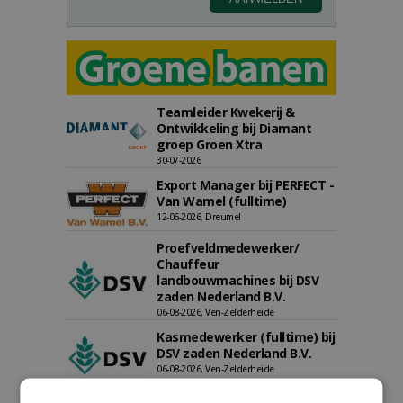
Teamleider Kwekerij &
Ontwikkeling bij Diamant
groep Groen Xtra
30-07-2026
Export Manager bij PERFECT -
Van Wamel (fulltime)
12-06-2026, Dreumel
Proefveldmedewerker/
Chauffeur
landbouwmachines bij DSV
zaden Nederland B.V.
06-08-2026, Ven-Zelderheide
Kasmedewerker (fulltime) bij
DSV zaden Nederland B.V.
06-08-2026, Ven-Zelderheide
Allround