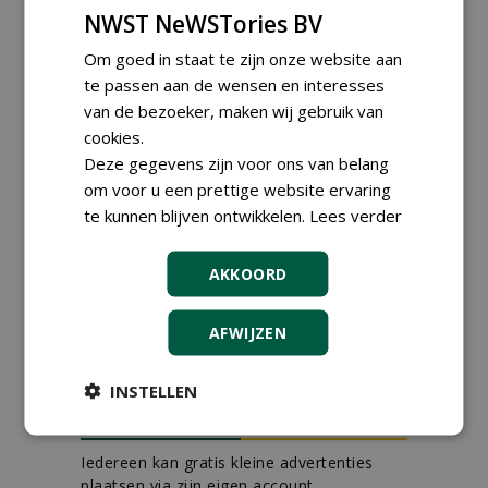
magazijnmedewerker
NWST NeWSTories BV
(fulltime) bij DSV zaden
Nederland B.V.
Om goed in staat te zijn onze website aan
06-08-2026, Ven Zelderheide
te passen aan de wensen en interesses
Groeiplaats specialist bij
van de bezoeker, maken wij gebruik van
Boomtotaalzorg32-40 uur
cookies.
30-07-2026, Schalkwijk
Deze gegevens zijn voor ons van belang
Boominspecteur bij
om voor u een prettige website ervaring
Boomtotaalzorg24-40 uur
te kunnen blijven ontwikkelen.
Lees verder
30-07-2026, Schalkwijk
Hoofdgreenkeeper (m/v)
AKKOORD
Golfbaan KralingenOosthoek
groepRotterdam
30-07-2026
AFWIJZEN
meer Groene Banen
INSTELLEN
GREEN OUTLET
Iedereen kan gratis kleine advertenties
plaatsen via zijn eigen account.