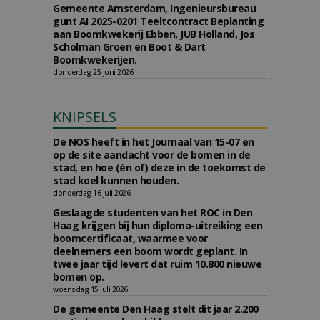
Gemeente Amsterdam, Ingenieursbureau
gunt AI 2025-0201 Teeltcontract Beplanting
aan Boomkwekerij Ebben, JUB Holland, Jos
Scholman Groen en Boot & Dart
Boomkwekerijen.
donderdag 25 juni 2026
KNIPSELS
De NOS heeft in het Journaal van 15-07 en
op de site aandacht voor de bomen in de
stad, en hoe (én of) deze in de toekomst de
stad koel kunnen houden.
donderdag 16 juli 2026
Geslaagde studenten van het ROC in Den
Haag krijgen bij hun diploma-uitreiking een
boomcertificaat, waarmee voor
deelnemers een boom wordt geplant. In
twee jaar tijd levert dat ruim 10.800 nieuwe
bomen op.
woensdag 15 juli 2026
De gemeente Den Haag stelt dit jaar 2.200