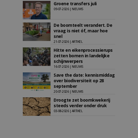
Groene transfers juli
09-07-2026 | NIEUWS
De boomteelt verandert. De
vraag is niet óf, maar hoe
snel
21-07-2026 | ARTIKEL
Hitte en eikenprocessierups
zetten bomen in landelijke
schijnwerpers
16-07-2026 | NIEUWS
Save the date: kennismiddag
over biodiversiteit op 28
september
20-07-2026 | NIEUWS
Droogte zet boomkwekerij
steeds verder onder druk
03-08-2026 | ARTIKEL