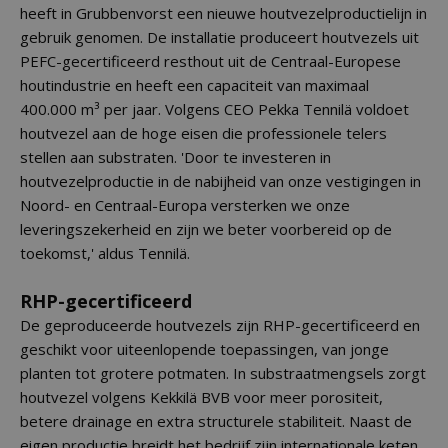
heeft in Grubbenvorst een nieuwe houtvezelproductielijn in
gebruik genomen. De installatie produceert houtvezels uit
PEFC-gecertificeerd resthout uit de Centraal-Europese
houtindustrie en heeft een capaciteit van maximaal
400.000 m³ per jaar. Volgens CEO Pekka Tennilä voldoet
houtvezel aan de hoge eisen die professionele telers
stellen aan substraten. 'Door te investeren in
houtvezelproductie in de nabijheid van onze vestigingen in
Noord- en Centraal-Europa versterken we onze
leveringszekerheid en zijn we beter voorbereid op de
toekomst,' aldus Tennilä.
RHP-gecertificeerd
De geproduceerde houtvezels zijn RHP-gecertificeerd en
geschikt voor uiteenlopende toepassingen, van jonge
planten tot grotere potmaten. In substraatmengsels zorgt
houtvezel volgens Kekkilä BVB voor meer porositeit,
betere drainage en extra structurele stabiliteit. Naast de
eigen productie breidt het bedrijf zijn internationale keten