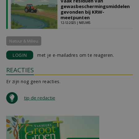
Vaak residuen van
gewasbeschermingsmiddelen
gevonden bij KRW-
meetpunten
12-12-2025 | NIEUWS
Natuur & Milieu
LOGIN
met je e-mailadres om te reageren.
REACTIES
Er zijn nog geen reacties.
tip de redactie