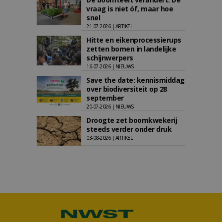
vraag is niet óf, maar hoe
snel
21-07-2026 | ARTIKEL
Hitte en eikenprocessierups
zetten bomen in landelijke
schijnwerpers
16-07-2026 | NIEUWS
Save the date: kennismiddag
over biodiversiteit op 28
september
20-07-2026 | NIEUWS
Droogte zet boomkwekerij
steeds verder onder druk
03-08-2026 | ARTIKEL