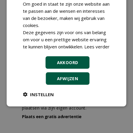
landbouwmachines bij DSV
Om goed in staat te zijn onze website aan
zaden Nederland B.V.
te passen aan de wensen en interesses
27-07-2026, Ven-Zelderheide
van de bezoeker, maken wij gebruik van
Kasmedewerker (fulltime) bij
cookies.
DSV zaden Nederland B.V.
27-07-2026, Ven-Zelderheide
Deze gegevens zijn voor ons van belang
om voor u een prettige website ervaring
Allround
te kunnen blijven ontwikkelen.
magazijnmedewerker
Lees verder
(fulltime) bij DSV zaden
Nederland B.V.
AKKOORD
27-07-2026, Ven Zelderheide
meer Groene Banen
AFWIJZEN
GREEN OUTLET
INSTELLEN
Iedereen kan gratis kleine advertenties
plaatsen via zijn eigen account.
Plaats een gratis advertentie