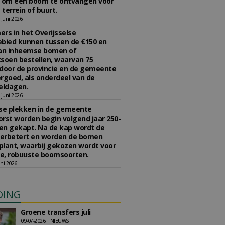
n om een boom te ontvangen voor
 terrein of buurt.
juni 2026
rs in het Overijsselse
bied kunnen tussen de €150 en
aan inheemse bomen of
soen bestellen, waarvan 75
door de provincie en de gemeente
rgoed, als onderdeel van de
ldagen.
juni 2026
se plekken in de gemeente
rst worden begin volgend jaar 250-
en gekapt. Na de kap wordt de
erbetert en worden de bomen
lant, waarbij gekozen wordt voor
e, robuuste boomsoorten.
ni 2026
DING
Groene transfers juli
09-07-2026 | NIEUWS