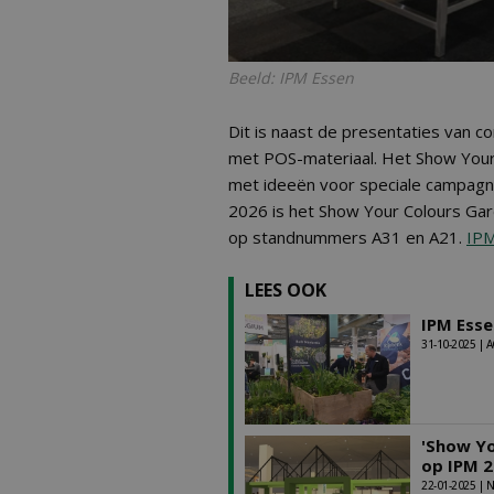
Beeld: IPM Essen
Dit is naast de presentaties van 
met POS-materiaal. Het Show Your
met ideeën voor speciale campagn
2026 is het Show Your Colours Gar
op standnummers A31 en A21.
IPM
LEES OOK
IPM Esse
31-10-2025 |
'Show Yo
op IPM 
22-01-2025 |