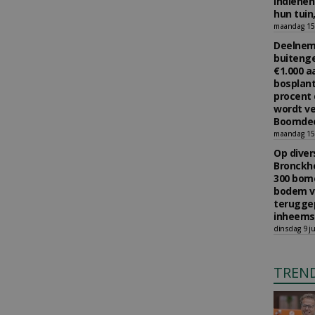
indiene
hun tuin,
maandag 15 
Deelneme
buitenge
€1.000 
bosplant
procent 
wordt ve
Boomdee
maandag 15 
Op diver
Bronckho
300 bom
bodem v
teruggep
inheems
dinsdag 9 ju
TREN