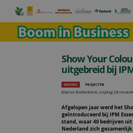
Show Your Colou
uitgebreid bij IP
NIEUWS
PROJECTEN
Manon Botterblom
, vrijdag 28 nove
Afgelopen jaar werd het Sh
geïntroduceerd bij IPM Essen
stand, waar 40 bedrijven ui
Nederland zich gezamenlijk 