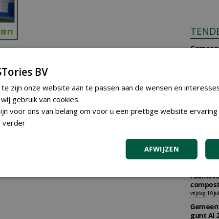
TEND
Gemeent
plantma
diverse 
Tories BV
Udenhou
vrijdag 31 ju
 te zijn onze website aan te passen aan de wensen en interesse
Gemeent
ij gebruik van cookies.
gunt AI 
jn voor ons van belang om voor u een prettige website ervaring 
Burkmee
 verder
woensdag 29
Gemeent
graszade
AFWIJZEN
vrijdag 17 ju
Gemeent
raamove
compost
vrijdag 10 ju
Gemeent
gunt AI 