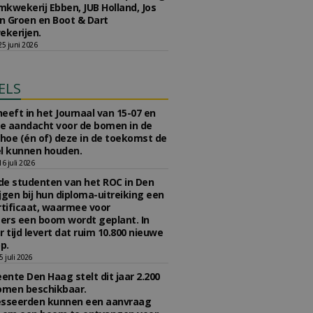
kwekerij Ebben, JUB Holland, Jos
 Groen en Boot & Dart
kerijen.
5 juni 2026
ELS
eeft in het Journaal van 15-07 en
te aandacht voor de bomen in de
 hoe (én of) deze in de toekomst de
l kunnen houden.
 juli 2026
e studenten van het ROC in Den
jgen bij hun diploma-uitreiking een
tificaat, waarmee voor
rs een boom wordt geplant. In
r tijd levert dat ruim 10.800 nieuwe
p.
 juli 2026
nte Den Haag stelt dit jaar 2.200
omen beschikbaar.
esseerden kunnen een aanvraag