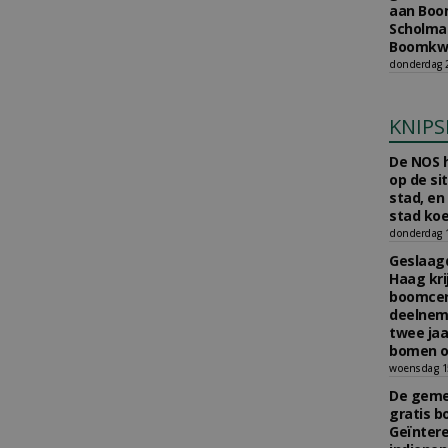
aan Boom
Scholman
Boomkwe
donderdag 2
KNIPS
De NOS h
op de si
stad, en
stad koe
donderdag 16
Geslaagd
Haag kri
boomcer
deelneme
twee jaa
bomen o
woensdag 15
De gemee
gratis b
Geïnter