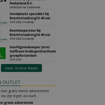
Nederland B.V.
06-08-2026, Ven Zelderheide
Groeiplaats specialist bij
Boomtotaalzorg32-40 uur
30-07-2026, Schalkwijk
Boominspecteur bij
Boomtotaalzorg24-40 uur
30-07-2026, Schalkwijk
Hoofdgreenkeeper (m/v)
Golfbaan KralingenOosthoek
groepRotterdam
30-07-2026
meer Groene Banen
N OUTLET
 kan gratis kleine advertenties
 via zijn eigen account.
en gratis advertentie