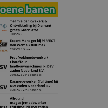
Teamleider Kwekerij &
Ontwikkeling bij Diamant
groep Groen Xtra
30-07-2026
Export Manager bij PERFECT -
Van Wamel (fulltime)
12-06-2026, Dreumel
Proefveldmedewerker/
Chauffeur
landbouwmachines bij DSV
zaden Nederland B.V.
06-08-2026, Ven-Zelderheide
Kasmedewerker (fulltime) bij
DSV zaden Nederland B.V.
06-08-2026, Ven-Zelderheide
Allround
magazijnmedewerker
(fulltime) bij DSV zaden