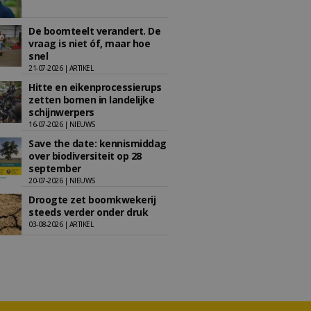
De boomteelt verandert. De
vraag is niet óf, maar hoe
snel
21-07-2026 | ARTIKEL
Hitte en eikenprocessierups
zetten bomen in landelijke
schijnwerpers
16-07-2026 | NIEUWS
Save the date: kennismiddag
over biodiversiteit op 28
september
20-07-2026 | NIEUWS
Droogte zet boomkwekerij
steeds verder onder druk
03-08-2026 | ARTIKEL