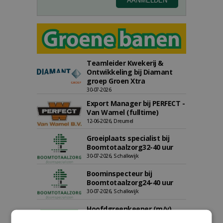
Teamleider Kwekerij &
Ontwikkeling bij Diamant
groep Groen Xtra
30-07-2026
Export Manager bij PERFECT -
Van Wamel (fulltime)
12-06-2026, Dreumel
Groeiplaats specialist bij
Boomtotaalzorg32-40 uur
30-07-2026, Schalkwijk
Boominspecteur bij
Boomtotaalzorg24-40 uur
30-07-2026, Schalkwijk
Hoofdgreenkeeper (m/v)
Golfbaan KralingenOosthoek