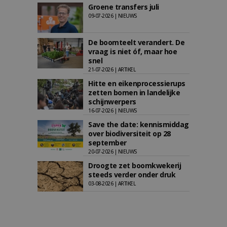
Groene transfers juli
09-07-2026 | NIEUWS
De boomteelt verandert. De
vraag is niet óf, maar hoe
snel
21-07-2026 | ARTIKEL
Hitte en eikenprocessierups
zetten bomen in landelijke
schijnwerpers
16-07-2026 | NIEUWS
Save the date: kennismiddag
over biodiversiteit op 28
september
20-07-2026 | NIEUWS
Droogte zet boomkwekerij
steeds verder onder druk
03-08-2026 | ARTIKEL