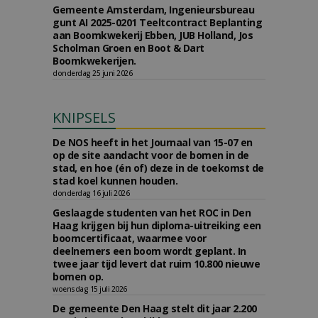
Gemeente Amsterdam, Ingenieursbureau
gunt AI 2025-0201 Teeltcontract Beplanting
aan Boomkwekerij Ebben, JUB Holland, Jos
Scholman Groen en Boot & Dart
Boomkwekerijen.
donderdag 25 juni 2026
KNIPSELS
De NOS heeft in het Journaal van 15-07 en
op de site aandacht voor de bomen in de
stad, en hoe (én of) deze in de toekomst de
stad koel kunnen houden.
donderdag 16 juli 2026
Geslaagde studenten van het ROC in Den
Haag krijgen bij hun diploma-uitreiking een
boomcertificaat, waarmee voor
deelnemers een boom wordt geplant. In
twee jaar tijd levert dat ruim 10.800 nieuwe
bomen op.
woensdag 15 juli 2026
De gemeente Den Haag stelt dit jaar 2.200