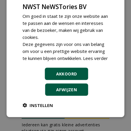
groepRotterdam
NWST NeWSTories BV
30-07-2026
Proefveldmedewerker/
Om goed in staat te zijn onze website aan
Chauffeur
te passen aan de wensen en interesses
landbouwmachines bij DSV
van de bezoeker, maken wij gebruik van
zaden Nederland B.V.
cookies.
27-07-2026, Ven-Zelderheide
Deze gegevens zijn voor ons van belang
Kasmedewerker (fulltime) bij
DSV zaden Nederland B.V.
om voor u een prettige website ervaring
27-07-2026, Ven-Zelderheide
te kunnen blijven ontwikkelen.
Lees verder
Allround
magazijnmedewerker
AKKOORD
(fulltime) bij DSV zaden
Nederland B.V.
27-07-2026, Ven Zelderheide
AFWIJZEN
meer Groene Banen
INSTELLEN
GREEN OUTLET
Iedereen kan gratis kleine advertenties
plaatsen via zijn eigen account.