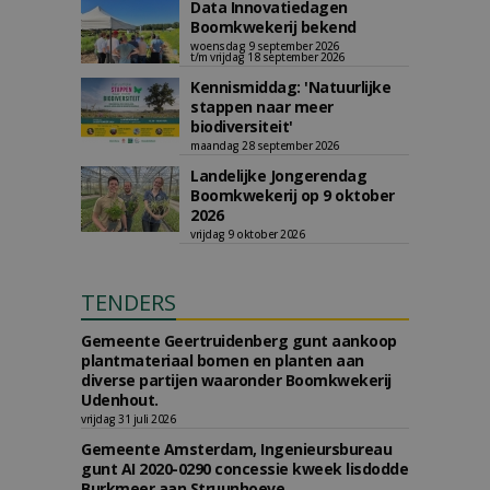
Data Innovatiedagen
Boomkwekerij bekend
woensdag 9 september 2026
t/m vrijdag 18 september 2026
Kennismiddag: 'Natuurlijke
stappen naar meer
biodiversiteit'
maandag 28 september 2026
Landelijke Jongerendag
Boomkwekerij op 9 oktober
2026
vrijdag 9 oktober 2026
TENDERS
Gemeente Geertruidenberg gunt aankoop
plantmateriaal bomen en planten aan
diverse partijen waaronder Boomkwekerij
Udenhout.
vrijdag 31 juli 2026
Gemeente Amsterdam, Ingenieursbureau
gunt AI 2020-0290 concessie kweek lisdodde
Burkmeer aan Struunhoeve.