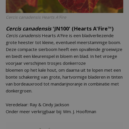
Cercis canadensis
Hearts A'Fire
Cercis canadensis
'JN100' (Hearts A'Fire™)
Cercis canadensis
Hearts A'Fire is een bladverliezende
grote heester tot kleine, eventueel meerstammige boom.
Deze compacte sierboom heeft een opvallende groeiwijze
en biedt een kleurenspel in bloem en blad. In het vroege
voorjaar verschijnen trosjes donkerroze
bloemen op het kale hout, om daarna uit te lopen met een
bonte schakering van grote, hartvormige bladeren in tinten
van bordeauxrood tot mandarijnoranje in combinatie met
donkergroen.
Veredelaar: Ray & Cindy Jackson
Onder meer verkrijgbaar bij: Wm. J. Hooftman