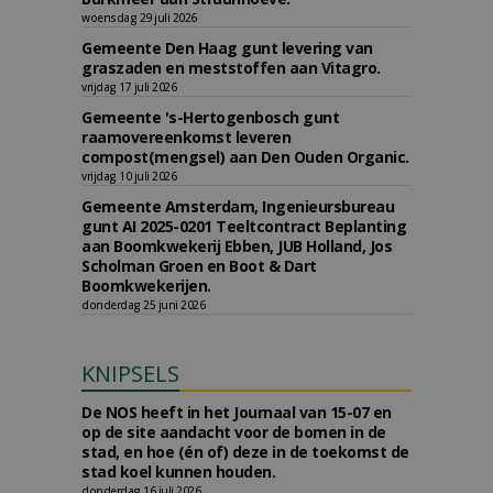
woensdag 29 juli 2026
Gemeente Den Haag gunt levering van
graszaden en meststoffen aan Vitagro.
vrijdag 17 juli 2026
Gemeente 's-Hertogenbosch gunt
raamovereenkomst leveren
compost(mengsel) aan Den Ouden Organic.
vrijdag 10 juli 2026
Gemeente Amsterdam, Ingenieursbureau
gunt AI 2025-0201 Teeltcontract Beplanting
aan Boomkwekerij Ebben, JUB Holland, Jos
Scholman Groen en Boot & Dart
Boomkwekerijen.
donderdag 25 juni 2026
KNIPSELS
De NOS heeft in het Journaal van 15-07 en
op de site aandacht voor de bomen in de
stad, en hoe (én of) deze in de toekomst de
stad koel kunnen houden.
donderdag 16 juli 2026