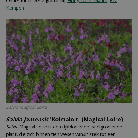
Onder meer verkrijgbaar bij:
Hoogeveen Plants
,
F.N.
Kempen
Salvia
Magical Loire
Salvia jamensis
'Kolmaloir' (Magical Loire)
Salvia
Magical Loire is een rijkbloeiende, snelgroeiende
plant, die zich binnen tien weken vanuit stek tot een