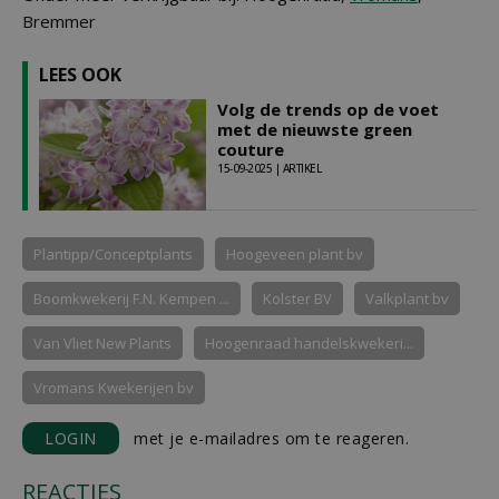
Bremmer
LEES OOK
Volg de trends op de voet
met de nieuwste green
couture
15-09-2025 | ARTIKEL
Plantipp/Conceptplants
Hoogeveen plant bv
Boomkwekerij F.N. Kempen ...
Kolster BV
Valkplant bv
Van Vliet New Plants
Hoogenraad handelskwekeri...
Vromans Kwekerijen bv
LOGIN
met je e-mailadres om te reageren.
REACTIES