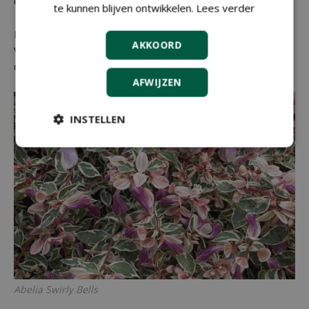
onderhoudsarm.
te kunnen blijven ontwikkelen.
Lees verder
Licentiehouder:
Valkplant
AKKOORD
Veredelaar: Megan Mathey, Spring Meadow Nursery
Onder meer verkrijgbaar bij: Valkplant
AFWIJZEN
INSTELLEN
Abelia
Swirly Bells