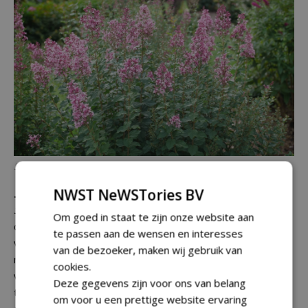
Syringa
Bloomerang Ballet
Syringa x
'SMNSPH' (Bloomerang Ballet)
NWST NeWSTories BV
Syringa
Bloomerang Ballet is een Proven Winners-selectie,
Om goed in staat te zijn onze website aan
die opvalt door de rijke en betrouwbare herbloei. In het
te passen aan de wensen en interesses
voorjaar verschijnen geurende, roze bloemen en na een
van de bezoeker, maken wij gebruik van
rustperiode vroeg in de zomer volgt de tweede bloeigolf,
cookies.
van de late zomer tot in de herfst. Hij beschikt over sterke
Deze gegevens zijn voor ons van belang
takken en een goede ziekteresistentie en is
om voor u een prettige website ervaring