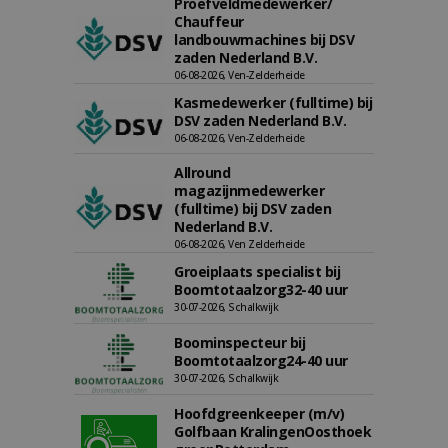
Proefveldmedewerker/
Chauffeur
landbouwmachines bij DSV
zaden Nederland B.V.
06-08-2026, Ven-Zelderheide
Kasmedewerker (fulltime) bij
DSV zaden Nederland B.V.
06-08-2026, Ven-Zelderheide
Allround
magazijnmedewerker
(fulltime) bij DSV zaden
Nederland B.V.
06-08-2026, Ven Zelderheide
Groeiplaats specialist bij
Boomtotaalzorg32-40 uur
30-07-2026, Schalkwijk
Boominspecteur bij
Boomtotaalzorg24-40 uur
30-07-2026, Schalkwijk
Hoofdgreenkeeper (m/v)
Golfbaan KralingenOosthoek