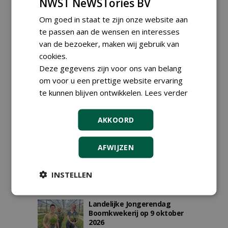
NWST NeWSTories BV
Om goed in staat te zijn onze website aan
AGENDA
te passen aan de wensen en interesses
van de bezoeker, maken wij gebruik van
Vakdag 'All About Annuals'
cookies.
zet eenjarige planten
centraal in Appeltern
Deze gegevens zijn voor ons van belang
donderdag 27 augustus 2026
om voor u een prettige website ervaring
DCM Innovation Expo op 1 en
te kunnen blijven ontwikkelen.
Lees verder
2 september 2026
dinsdag 1 september 2026
t/m woensdag 2 september 2026
AKKOORD
Data Innovatiedagen
Boomkwekerij bekend
woensdag 9 september 2026
AFWIJZEN
t/m vrijdag 18 september 2026
Kennismiddag: 'Natuurlijke
stappen naar meer
INSTELLEN
biodiversiteit'
maandag 28 september 2026
Landelijke Jongerendag
Boomkwekerij op 9 oktober
2026