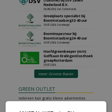
(fulltime) bij DSV zaden
Nederland B.V.
06-08-2026, Ven Zelderheide
Groeiplaats specialist bij
Boomtotaalzorg32-40 uur
30-07-2026, Schalkwijk
Boominspecteur bij
Boomtotaalzorg24-40 uur
30-07-2026, Schalkwijk
Hoofdgreenkeeper (m/v)
Golfbaan KralingenOosthoek
groepRotterdam
30-07-2026
meer Groene Banen
GREEN OUTLET
Iedereen kan gratis kleine advertenties
plaatsen via zijn eigen account.
Plaats een gratis advertentie