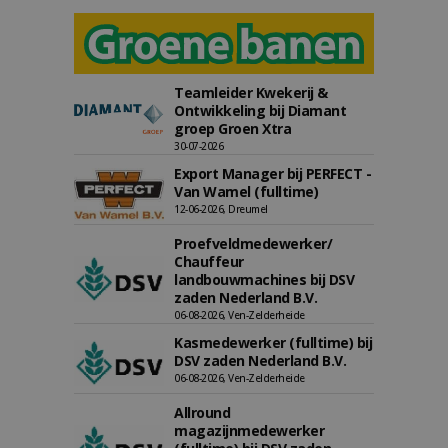
Teamleider Kwekerij &
Ontwikkeling bij Diamant
groep Groen Xtra
30-07-2026
Export Manager bij PERFECT -
Van Wamel (fulltime)
12-06-2026, Dreumel
Proefveldmedewerker/
Chauffeur
landbouwmachines bij DSV
zaden Nederland B.V.
06-08-2026, Ven-Zelderheide
Kasmedewerker (fulltime) bij
DSV zaden Nederland B.V.
06-08-2026, Ven-Zelderheide
Allround
magazijnmedewerker