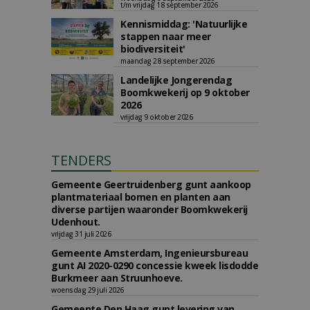
t/m vrijdag 18 september 2026
Kennismiddag: 'Natuurlijke
stappen naar meer
biodiversiteit'
maandag 28 september 2026
Landelijke Jongerendag
Boomkwekerij op 9 oktober
2026
vrijdag 9 oktober 2026
TENDERS
Gemeente Geertruidenberg gunt aankoop
plantmateriaal bomen en planten aan
diverse partijen waaronder Boomkwekerij
Udenhout.
vrijdag 31 juli 2026
Gemeente Amsterdam, Ingenieursbureau
gunt AI 2020-0290 concessie kweek lisdodde
Burkmeer aan Struunhoeve.
woensdag 29 juli 2026
Gemeente Den Haag gunt levering van