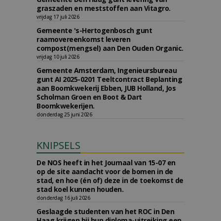
graszaden en meststoffen aan Vitagro.
vrijdag 17 juli 2026
Gemeente 's-Hertogenbosch gunt
raamovereenkomst leveren
compost(mengsel) aan Den Ouden Organic.
vrijdag 10 juli 2026
Gemeente Amsterdam, Ingenieursbureau
gunt AI 2025-0201 Teeltcontract Beplanting
aan Boomkwekerij Ebben, JUB Holland, Jos
Scholman Groen en Boot & Dart
Boomkwekerijen.
donderdag 25 juni 2026
KNIPSELS
De NOS heeft in het Journaal van 15-07 en
op de site aandacht voor de bomen in de
stad, en hoe (én of) deze in de toekomst de
stad koel kunnen houden.
donderdag 16 juli 2026
Geslaagde studenten van het ROC in Den
Haag krijgen bij hun diploma-uitreiking een