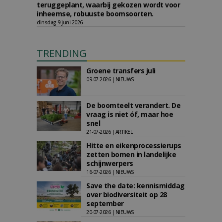
teruggeplant, waarbij gekozen wordt voor
inheemse, robuuste boomsoorten.
dinsdag 9 juni 2026
TRENDING
Groene transfers juli
09-07-2026 | NIEUWS
De boomteelt verandert. De
vraag is niet óf, maar hoe
snel
21-07-2026 | ARTIKEL
Hitte en eikenprocessierups
zetten bomen in landelijke
schijnwerpers
16-07-2026 | NIEUWS
Save the date: kennismiddag
over biodiversiteit op 28
september
20-07-2026 | NIEUWS