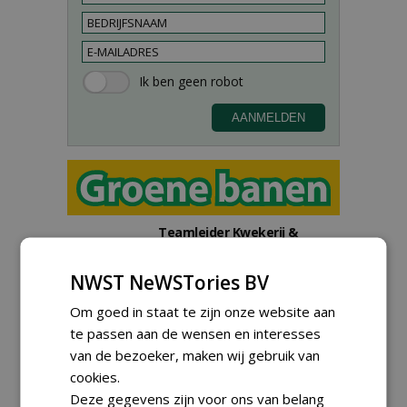
Teamleider Kwekerij &
Ontwikkeling bij Diamant
groep Groen Xtra
NWST NeWSTories BV
30-07-2026
Export Manager bij PERFECT -
Om goed in staat te zijn onze website aan
Van Wamel (fulltime)
te passen aan de wensen en interesses
12-06-2026, Dreumel
van de bezoeker, maken wij gebruik van
Proefveldmedewerker/
cookies.
Chauffeur
Deze gegevens zijn voor ons van belang
landbouwmachines bij DSV