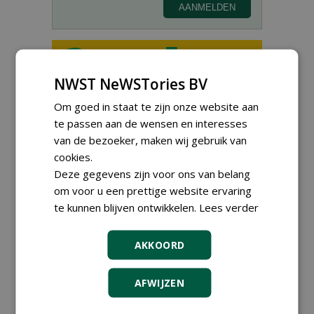
NWST NeWSTories BV
Teamleider Kwekerij &
Om goed in staat te zijn onze website aan
Ontwikkeling bij Diamant
groep Groen Xtra
te passen aan de wensen en interesses
30-07-2026
van de bezoeker, maken wij gebruik van
Export Manager bij PERFECT -
cookies.
Van Wamel (fulltime)
Deze gegevens zijn voor ons van belang
12-06-2026, Dreumel
om voor u een prettige website ervaring
Proefveldmedewerker/
te kunnen blijven ontwikkelen.
Lees verder
Chauffeur
landbouwmachines bij DSV
zaden Nederland B.V.
AKKOORD
06-08-2026, Ven-Zelderheide
Kasmedewerker (fulltime) bij
AFWIJZEN
DSV zaden Nederland B.V.
06-08-2026, Ven-Zelderheide