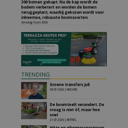
300 bomen gekapt. Na de kap wordt de
bodem verbetert en worden de bomen
teruggeplant, waarbij gekozen wordt voor
inheemse, robuuste boomsoorten.
dinsdag 9 juni 2026
TRENDING
Groene transfers juli
09-07-2026 | NIEUWS
De boomteelt verandert. De
vraag is niet óf, maar hoe
snel
21-07-2026 | ARTIKEL
Hitte en eikenprocessierups