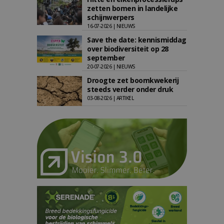
zetten bomen in landelijke
schijnwerpers
16-07-2026 | NIEUWS
Save the date: kennismiddag
over biodiversiteit op 28
september
20-07-2026 | NIEUWS
Droogte zet boomkwekerij
steeds verder onder druk
03-08-2026 | ARTIKEL