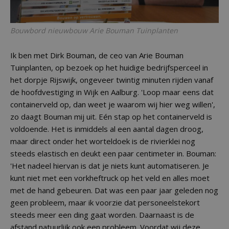
Bouwbord nieuwbouw Arie Bouman Tuinplanten
Ik ben met Dirk Bouman, de ceo van Arie Bouman
Tuinplanten, op bezoek op het huidige bedrijfsperceel in
het dorpje Rijswijk, ongeveer twintig minuten rijden vanaf
de hoofdvestiging in Wijk en Aalburg. 'Loop maar eens dat
containerveld op, dan weet je waarom wij hier weg willen',
zo daagt Bouman mij uit. Eén stap op het containerveld is
voldoende. Het is inmiddels al een aantal dagen droog,
maar direct onder het worteldoek is de rivierklei nog
steeds elastisch en deukt een paar centimeter in. Bouman:
'Het nadeel hiervan is dat je niets kunt automatiseren. Je
kunt niet met een vorkheftruck op het veld en alles moet
met de hand gebeuren. Dat was een paar jaar geleden nog
geen probleem, maar ik voorzie dat personeelstekort
steeds meer een ding gaat worden. Daarnaast is de
afstand natuurlijk ook een probleem. Voordat wij deze