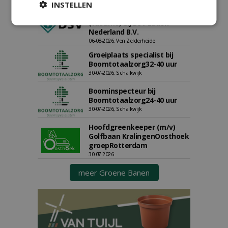
INSTELLEN
Allround
magazijnmedewerker
(fulltime) bij DSV zaden
Nederland B.V.
06-08-2026, Ven Zelderheide
Groeiplaats specialist bij
Boomtotaalzorg32-40 uur
30-07-2026, Schalkwijk
Boominspecteur bij
Boomtotaalzorg24-40 uur
30-07-2026, Schalkwijk
Hoofdgreenkeeper (m/v)
Golfbaan KralingenOosthoek
groepRotterdam
30-07-2026
meer Groene Banen