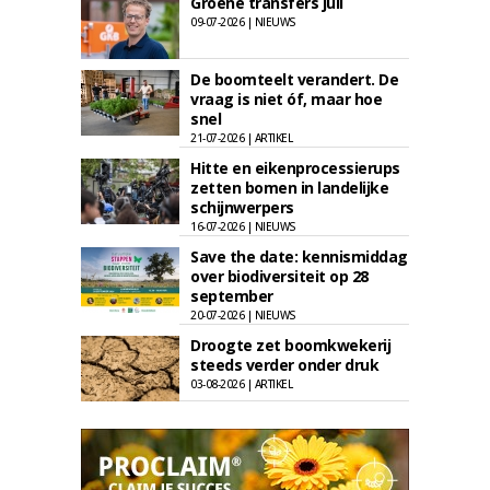
Groene transfers juli
09-07-2026 | NIEUWS
De boomteelt verandert. De
vraag is niet óf, maar hoe
snel
21-07-2026 | ARTIKEL
Hitte en eikenprocessierups
zetten bomen in landelijke
schijnwerpers
16-07-2026 | NIEUWS
Save the date: kennismiddag
over biodiversiteit op 28
september
20-07-2026 | NIEUWS
Droogte zet boomkwekerij
steeds verder onder druk
03-08-2026 | ARTIKEL