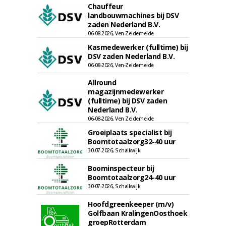
Chauffeur
landbouwmachines bij DSV
zaden Nederland B.V.
06-08-2026, Ven-Zelderheide
Kasmedewerker (fulltime) bij
DSV zaden Nederland B.V.
06-08-2026, Ven-Zelderheide
Allround
magazijnmedewerker
(fulltime) bij DSV zaden
Nederland B.V.
06-08-2026, Ven Zelderheide
Groeiplaats specialist bij
Boomtotaalzorg32-40 uur
30-07-2026, Schalkwijk
Boominspecteur bij
Boomtotaalzorg24-40 uur
30-07-2026, Schalkwijk
Hoofdgreenkeeper (m/v)
Golfbaan KralingenOosthoek
groepRotterdam