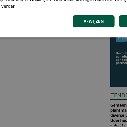
 verder
AFWIJZEN
TEND
Gemeent
plantma
diverse 
Udenhou
vrijdag 31 ju