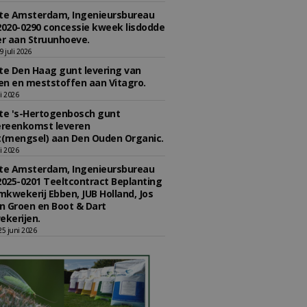
e Amsterdam, Ingenieursbureau
2020-0290 concessie kweek lisdodde
r aan Struunhoeve.
 juli 2026
e Den Haag gunt levering van
n en meststoffen aan Vitagro.
li 2026
e 's-Hertogenbosch gunt
reenkomst leveren
(mengsel) aan Den Ouden Organic.
li 2026
e Amsterdam, Ingenieursbureau
2025-0201 Teeltcontract Beplanting
kwekerij Ebben, JUB Holland, Jos
 Groen en Boot & Dart
kerijen.
5 juni 2026