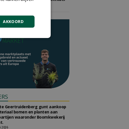
2026
vrijdag 9 oktober 2026
AKKOORD
ERS
e Geertruidenberg gunt aankoop
teriaal bomen en planten aan
partijen waaronder Boomkwekerij
t.
li 2026