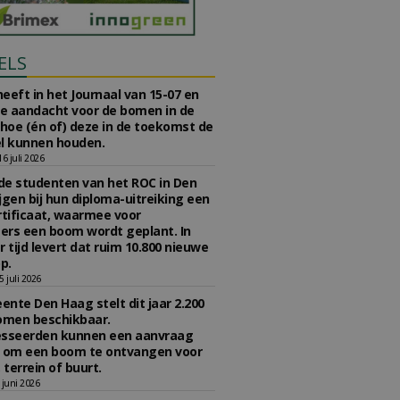
ELS
eeft in het Journaal van 15-07 en
te aandacht voor de bomen in de
 hoe (én of) deze in de toekomst de
l kunnen houden.
 juli 2026
e studenten van het ROC in Den
jgen bij hun diploma-uitreiking een
tificaat, waarmee voor
rs een boom wordt geplant. In
r tijd levert dat ruim 10.800 nieuwe
p.
 juli 2026
nte Den Haag stelt dit jaar 2.200
omen beschikbaar.
esseerden kunnen een aanvraag
n om een boom te ontvangen voor
 terrein of buurt.
juni 2026