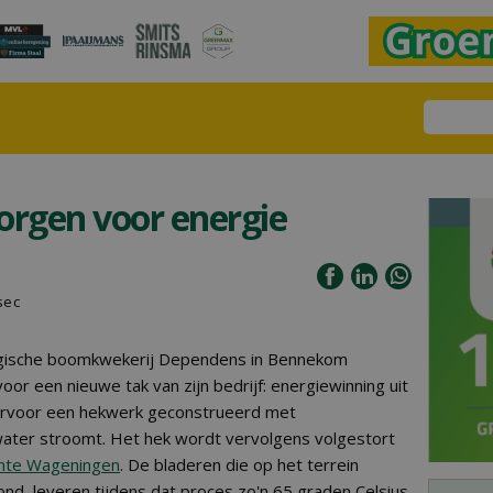
orgen voor energie
sec
logische boomkwekerij Dependens in Bennekom
or een nieuwe tak van zijn bedrijf: energiewinning uit
aarvoor een hekwerk geconstrueerd met
ater stroomt. Het hek wordt vervolgens volgestort
te Wageningen
. De bladeren die op het terrein
, leveren tijdens dat proces zo'n 65 graden Celsius