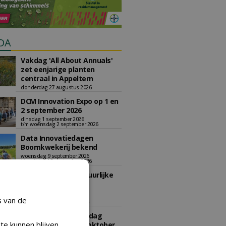
DA
Vakdag 'All About Annuals'
zet eenjarige planten
centraal in Appeltern
donderdag 27 augustus 2026
DCM Innovation Expo op 1 en
2 september 2026
dinsdag 1 september 2026
t/m woensdag 2 september 2026
Data Innovatiedagen
Boomkwekerij bekend
woensdag 9 september 2026
t/m vrijdag 18 september 2026
Kennismiddag: 'Natuurlijke
stappen naar meer
biodiversiteit'
s van de
maandag 28 september 2026
Landelijke Jongerendag
te kunnen blijven
Boomkwekerij op 9 oktober