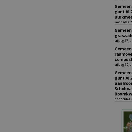
Gemeent
gunt AI 
Burkmee
woensdag 29
Gemeent
graszade
vrijdag 17 ju
Gemeent
raamove
compost
vrijdag 10 ju
Gemeent
gunt AI 
aan Boom
Scholman
Boomkwe
donderdag 2