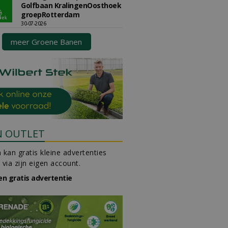
Golfbaan KralingenOosthoek
groepRotterdam
30-07-2026
meer Groene Banen
N OUTLET
 kan gratis kleine advertenties
 via zijn eigen account.
en gratis advertentie