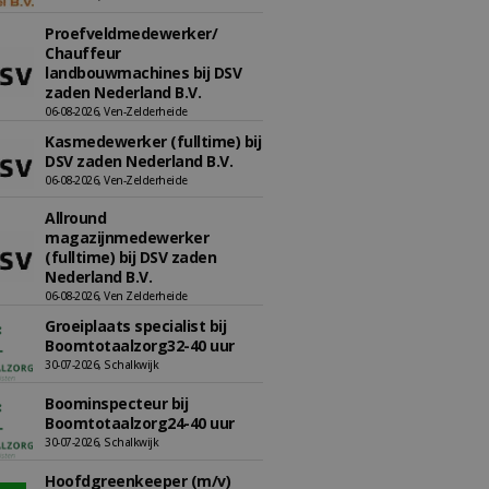
Proefveldmedewerker/
Chauffeur
landbouwmachines bij DSV
zaden Nederland B.V.
06-08-2026, Ven-Zelderheide
Kasmedewerker (fulltime) bij
DSV zaden Nederland B.V.
06-08-2026, Ven-Zelderheide
Allround
magazijnmedewerker
(fulltime) bij DSV zaden
Nederland B.V.
06-08-2026, Ven Zelderheide
Groeiplaats specialist bij
Boomtotaalzorg32-40 uur
30-07-2026, Schalkwijk
Boominspecteur bij
Boomtotaalzorg24-40 uur
30-07-2026, Schalkwijk
Hoofdgreenkeeper (m/v)