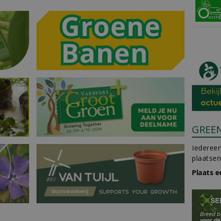
GREE
Iedereen
plaatsen
Plaats e