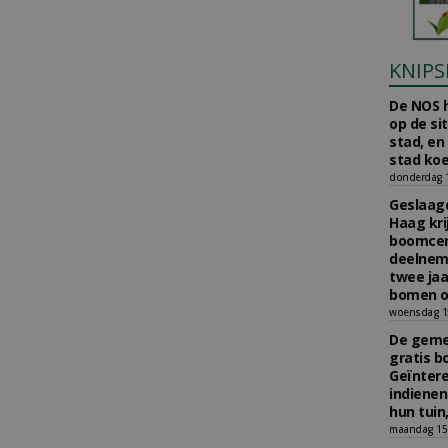
KNIPS
De NOS h
op de si
stad, en
stad koe
donderdag 16
Geslaagd
Haag kri
boomcer
deelneme
twee jaa
bomen o
woensdag 15
De gemee
gratis b
Geïnter
indiene
hun tuin,
maandag 15 