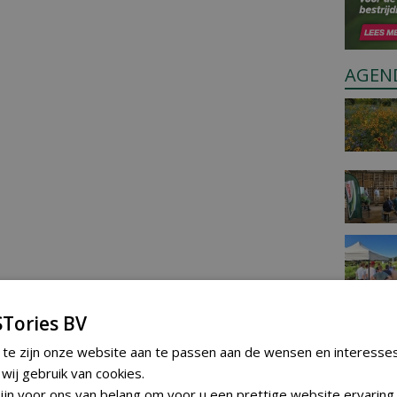
AGEN
Tories BV
 te zijn onze website aan te passen aan de wensen en interesse
ij gebruik van cookies.
jn voor ons van belang om voor u een prettige website ervaring 