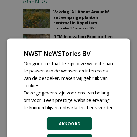
AGENDA
Vakdag 'All About Annuals'
zet eenjarige planten
centraal in Appeltern
donderdag 27 augustus 2026
DCM Innovation Expo op 1 en
2 september 2026
dinsdag 1 september 2026
t/m woensdag 2 september 2026
NWST NeWSTories BV
Data Innovatiedagen
Om goed in staat te zijn onze website aan
Boomkwekerij bekend
te passen aan de wensen en interesses
woensdag 9 september 2026
t/m vrijdag 18 september 2026
van de bezoeker, maken wij gebruik van
Kennismiddag: 'Natuurlijke
cookies.
stappen naar meer
Deze gegevens zijn voor ons van belang
biodiversiteit'
maandag 28 september 2026
om voor u een prettige website ervaring
Landelijke Jongerendag
te kunnen blijven ontwikkelen.
Lees verder
Boomkwekerij op 9 oktober
2026
vrijdag 9 oktober 2026
AKKOORD