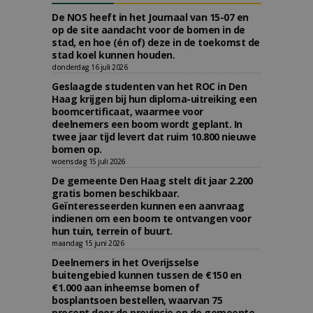
De NOS heeft in het Journaal van 15-07 en
op de site aandacht voor de bomen in de
stad, en hoe (én of) deze in de toekomst de
stad koel kunnen houden.
donderdag 16 juli 2026
Geslaagde studenten van het ROC in Den
Haag krijgen bij hun diploma-uitreiking een
boomcertificaat, waarmee voor
deelnemers een boom wordt geplant. In
twee jaar tijd levert dat ruim 10.800 nieuwe
bomen op.
woensdag 15 juli 2026
De gemeente Den Haag stelt dit jaar 2.200
gratis bomen beschikbaar.
Geïnteresseerden kunnen een aanvraag
indienen om een boom te ontvangen voor
hun tuin, terrein of buurt.
maandag 15 juni 2026
Deelnemers in het Overijsselse
buitengebied kunnen tussen de €150 en
€1.000 aan inheemse bomen of
bosplantsoen bestellen, waarvan 75
procent door de provincie en de gemeente