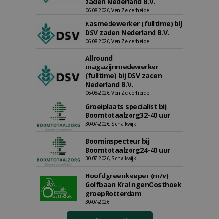
zaden Nederland B.V.
06-08-2026, Ven-Zelderheide
Kasmedewerker (fulltime) bij
DSV zaden Nederland B.V.
06-08-2026, Ven-Zelderheide
Allround
magazijnmedewerker
(fulltime) bij DSV zaden
Nederland B.V.
06-08-2026, Ven Zelderheide
Groeiplaats specialist bij
Boomtotaalzorg32-40 uur
30-07-2026, Schalkwijk
Boominspecteur bij
Boomtotaalzorg24-40 uur
30-07-2026, Schalkwijk
Hoofdgreenkeeper (m/v)
Golfbaan KralingenOosthoek
groepRotterdam
30-07-2026